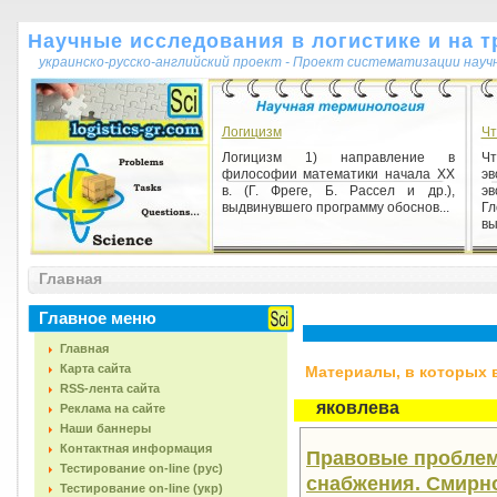
Научные исследования в логистике и на т
украинско-русско-английский проект - Проект систематизации науч
Логицизм
Чт
Логицизм 1) направление в
Ч
философии математики начала XX
э
в. (Г. Фреге, Б. Рассел и др.),
э
выдвинувшего программу обоснов...
Г
вы
Организация научной деятельности
Главная
Организация научной деятельности
1) научный менеджмент —
совокупность форм и методов,
Главное меню
направленных на эффективное
осуще...
Главная
Карта сайта
Материалы, в которых вс
RSS-лента сайта
яковлева
Реклама на сайте
Наши баннеры
Контактная информация
Правовые проблем
Тестирование on-line (рус)
снабжения. Смирнов 
Тестирование on-line (укр)