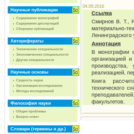
04.09.2016
Научные публикации
Ссылка
Содержание монографий
Смирнов В. Т.,
Содержание диссертаций
материально-т
Сборники публикаций
Ленинградского у
Авторефераты
Аннотация
Технические специальности
В монографии а
Экономические специальности
организацией и
Другие специальности
производства,
Научные основы
реализацией, пе
Книга рассчи
Сущность науки
Организация исследования
технического сн
Методы исследований
преподавател
факультетов.
Философия науки
Общие проблемы
Вопрос-ответ
Словари (термины и др.)