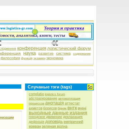
конференция
логистический форум
слідження
наука
нференция
система
развитие
содержание
философия
экономика
функція
экзамен
Случаные тэги (tags)
correlatio
logistics forum
абстрагирование
автоматизация
анотація
аттестат
процессов
внтк
вчені
ахметов
борисов
бідняк
выходные данные издания
городское движение
декларация
анизации
доповідь
емпіричний
дефініція
ереван
зеленая волна