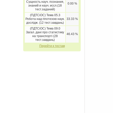
Сущность науч. познания,
0.00 %
знаний и науч. иссл.(18
тест.заданий)
(ПДТСіОС) Тема 05.3
Робота над гіпотезою наук.
33.33 %
дослідж. (12 тест.завдань)
(ПДТСіОС) Тема 09.0
Загал. дані про статистику
46.43 %
на транспорті (28
тест.завдань)
Перейти к тестам