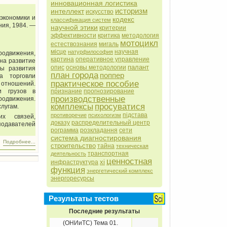
инновационная логистика
историзм
интеллект
искусство
экономики и
кодекс
классификация систем
ния, 1984. —
научной этики
критерии
эффективности
критика
методология
мотоцикл
естествознания
мигаль
місце
научная
натурфилософия
родвижения,
картина
оперативное управление
на развитие
палант
опис
основы методологии
вы развития
план города
поппер
а торговли
практическое пособие
 отношений.
признание
прогнозирование
и грузов в
производственные
родвижения.
комплексы
просуватися
лугам.
підстава
противоречие
психологизм
их связей,
доказу
распределительный центр
подавателей
рограмма
розкладання
сети
система диагностирования
Подробнее...
строительство
тайна
техническая
транспортная
деятельность
ценностная
хі
инфраструктура
функция
энергетический комплекс
энергоресурсы
Результаты тестов
Последние результаты
(ОНИиТС) Тема 01.