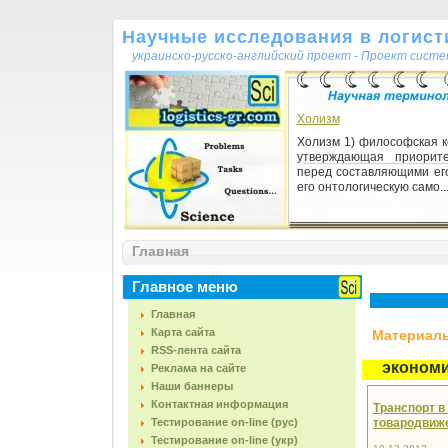
Научные исследования в логисти
украинско-русско-английский проект - Проект сист
Холизм
Холизм 1) философская к
утверждающая приорит
перед составляющими его
его онтологическую само..
Венчурный бизнес
Главная
Венчурный бизнес 1) вид
ориентированный на пра
использование техни
Главное меню
технологических новинок, р
Главная
Карта сайта
Материалы,
RSS-лента сайта
экономи
Реклама на сайте
Наши баннеры
Контактная информация
Транспорт в
Тестирование on-line (рус)
товародвиже
Тестирование on-line (укр)