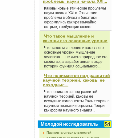
проблемы науки начала XXI...
Каковы новые этические проблемы
науки начала XXI в. Этические
проблемы в области биоэтики
оформились как чрезвычайно
острые, требующие своего...
Что такое мышление и
каковы его основные уровни
Что такое мышление и каковы его
основные уровни Мышление
человека — не чисто природное его
свойство, а выработанная в ходе
истории функция социального...
Что понимается под развитой
научной теорией, каковы ее
исходные...
Что понимается под развитой
научной теорией, каковы ее
исходные компоненты Роль теории в
научном познании огромна. Теория
как форма научного знания...
Молодой исследователь
Паспорта специальностей