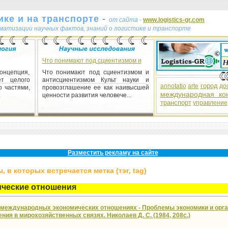
ке и на транспорте -
от сайта -
www.logistics-gr.com
ематизации научных фактов, знаний о логистике и транспорте
Что понимают под сциентизмом и
онцепция,
Что понимают под сциентизмом и
ет целого
антисциентизмом Культ науки и
город
annotatio
arte
до
 частями,
провозглашение ее как наивысшей
международная ко
.
ценности развития человече...
транспорт
управление
 бизнеса,
ктическое
ческих и
...
Разместить рекламу на сайте
 в которых встречается метка (тэг, tag)
ческие отношения
 международных экономических отношениях - Проблемы экономики и орг
ния в мирохозяйственных связях. Николаев Д. С. (1984, 208с.)