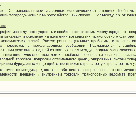
а
ев Д. С. Транспорт в международных экономических отношениях: Проблемы 
ации товародвижения в мирохозяйственных связях. — М.: Междунар. отноше
ция
графии исследуются сущность и особенности системы международного това
ны механизм и основные направления воздействия транспортного фактора 
экономических связей. Рассмотрены актуальные проблемы, и перспекти
ых перевозок в международном сообщении. Раскрывается специфик
ортными услугами как одной из важных форм международных экономических
 внимание уделено комплексу проблем совершенствования доставк
ародной торговле, вопросам оптимального функционирования систем това
критика буржуазных концепций, относящихся к транспорту и транспортным ус
ономистов-международников, работников сферы внешнеэкономическ
ленности, внешней и внутренней торговли, транспортных ведомств, пре