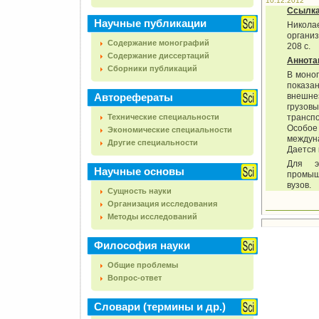
10.12.2012
Ссылк
Научные публикации
Никола
организ
Содержание монографий
208 с.
Содержание диссертаций
Аннота
Сборники публикаций
В моно
показа
Авторефераты
внешне
грузов
Технические специальности
трансп
Особое
Экономические специальности
междун
Другие специальности
Дается 
Для эк
Научные основы
промыш
вузов.
Сущность науки
Организация исследования
Методы исследований
Философия науки
Общие проблемы
Вопрос-ответ
Словари (термины и др.)