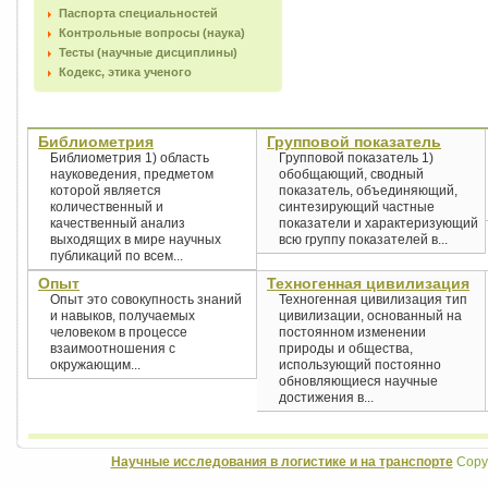
Паспорта специальностей
Контрольные вопросы (наука)
Тесты (научные дисциплины)
Кодекс, этика ученого
Библиометрия
Групповой показатель
Библиометрия 1) область
Групповой показатель 1)
науковедения, предметом
обобщающий, сводный
которой является
показатель, объединяющий,
количественный и
синтезирующий частные
качественный анализ
показатели и характеризующий
выходящих в мире научных
всю группу показателей в...
публикаций по всем...
Опыт
Техногенная цивилизация
Опыт это совокупность знаний
Техногенная цивилизация тип
и навыков, получаемых
цивилизации, основанный на
человеком в процессе
постоянном изменении
взаимоотношения с
природы и общества,
окружающим...
использующий постоянно
обновляющиеся научные
достижения в...
Научные исследования в логистике и на транспорте
Copyr