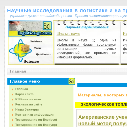
Научные исследования в логистике и на т
украинско-русско-английский проект - Проект систематизации науч
Школы в науке
Им
Школы в науке 1) одна из
Им
эффективных форм социальной
зн
организации научных
фи
исследований, как правило не
сс
имеющая формально...
Выпуск услуг науки и научного
Главная
обслуживания
Выпуск услуг науки и научного
Главное меню
обслуживания 1) стоимость
рыночных и нерыночных услуг
Главная
заведений, относящихся к данной
Карта сайта
Материалы, в которых вс
отр...
RSS-лента сайта
экологическое топл
Реклама на сайте
Наши баннеры
Контактная информация
Американские учен
Тестирование on-line (рус)
новый метод получ
Тестирование on-line (укр)