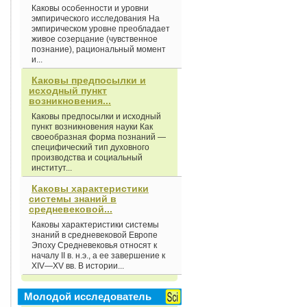
Каковы особенности и уровни
эмпирического исследования На
эмпирическом уровне преобладает
живое созерцание (чувственное
познание), рациональный момент
и...
Каковы предпосылки и
исходный пункт
возникновения...
Каковы предпосылки и исходный
пункт возникновения науки Как
своеобразная форма познаний —
специфический тип духовного
производства и социальный
институт...
Каковы характеристики
системы знаний в
средневековой...
Каковы характеристики системы
знаний в средневековой Европе
Эпоху Средневековья относят к
началу II в. н.э., а ее завершение к
XIV—XV вв. В истории...
Молодой исследователь