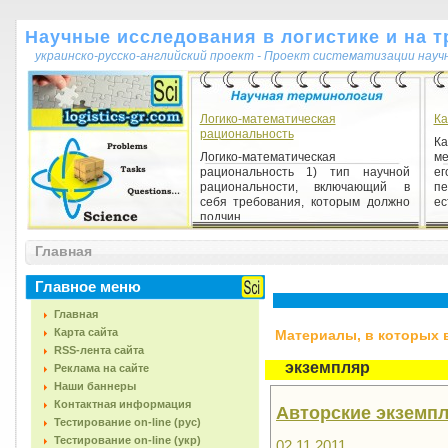
Научные исследования в логистике и на т
украинско-русско-английский проект - Проект систематизации науч
Логико-математическая
Ка
рациональность
К
Логико-математическая
ме
рациональность 1) тип научной
ег
рациональности, включающий в
п
себя требования, которым должно
ес
подчин...
Главная
Методологические основания
неклассической науки
Главное меню
Методологические основания
неклассической науки 1)
Главная
совокупность методологических
Карта сайта
Материалы, в которых вс
представлений науки начала XX —
RSS-лента сайта
70-х г...
экземпляр
Реклама на сайте
Наши баннеры
Контактная информация
Авторские экземп
Тестирование on-line (рус)
Тестирование on-line (укр)
02.11.2011