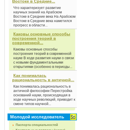
Востоке в Средние...
Что характеризует развитие
научных знаний на Арабском
Востоке в Средние века На Арабском
Востоке в Средние века наметился
прогресс в области...
Каковы основные способы
построения теорий в
современной...
Каковы основные способы
построения теорий в современной
науке В ходе развития науки о связи
с новыми фундаментальными
открытиями (особенно в периоды...
Как понималась
рациональность в античной...
Как понималась рациональность в
античной философии Перестройка
оснований науки, происходящая в
ходе научных революций, приводит к
смене типов научной...
Молодой исследователь
Паспорта специальностей