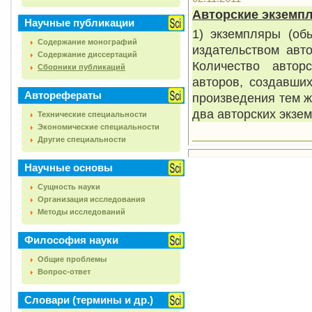
Авторские экземп
Научные публикации
1) экземпляры (об
Содержание монографий
издательством авт
Содержание диссертаций
Количество автор
Сборники публикаций
авторов, создавши
Авторефераты
произведения тем ж
два авторских экзе
Технические специальности
Экономические специальности
Другие специальности
Научные основы
Сущность науки
Организация исследования
Методы исследований
Философия науки
Общие проблемы
Вопрос-ответ
Словари (термины и др.)