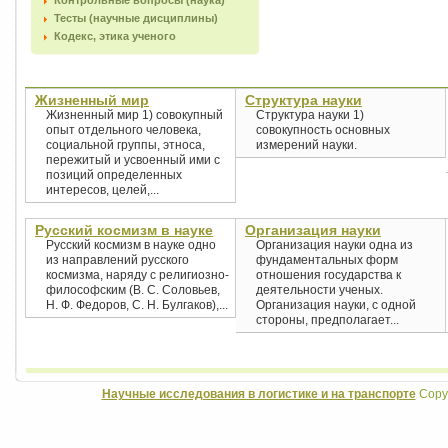
Контрольные вопросы (наука)
Тесты (научные дисциплины)
Кодекс, этика ученого
Жизненный мир
Структура науки
Жизненный мир 1) совокупный
Структура науки 1)
опыт отдельного человека,
совокупность основных
социальной группы, этноса,
измерений науки.
пережитый и усвоенный ими с
позиций определенных
интересов, целей,...
Русский космизм в науке
Организация науки
Русский космизм в науке одно
Организация науки одна из
из направлений русского
фундаментальных форм
космизма, наряду с религиозно-
отношения государства к
философским (В. С. Соловьев,
деятельности ученых.
Н. Ф. Федоров, С. Н. Булгаков),...
Организация науки, с одной
стороны, предполагает...
Научные исследования в логистике и на транспорте
Copyr