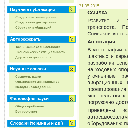
31.05.2015
Научные публикации
Ссылка
Содержание монографий
Развитие и с
Содержание диссертаций
транспорта. 
Сборники публикаций
Спиваковского. -
Авторефераты
Аннотация
Технические специальности
В монографии р
Экономические специальности
шахтных и карь
Другие специальности
разработки осн
Научные основы
на ходовых опо
уточненные ра
Сущность науки
вибрационных 
Организация исследования
Методы исследований
проектирования
монорельсовых
Философия науки
погрузочно-дост
Общие проблемы
Приведены ис
Вопрос-ответ
автосамосвала
оборудованию по
Словари (термины и др.)