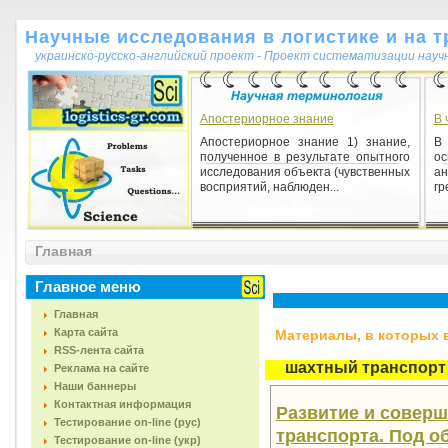
Научные исследования в логистике и на т
украинско-русско-английский проект - Проект систематизации науч
Апостериорное знание
В 
Апостериорное знание 1) знание,
В
полученное в результате опытного
ос
исследования объекта (чувственных
ан
восприятий, наблюден...
гр
Выборка пространственная
Главная
Выборка пространственная 1)
набор показателей, измеряющих
значение переменной для разных
Главное меню
единиц в данный момент времени...
Главная
Карта сайта
Материалы, в которых вс
RSS-лента сайта
шахтный транспорт
Реклама на сайте
Наши баннеры
Контактная информация
Развитие и соверш
Тестирование on-line (рус)
транспорта. Под об
Тестирование on-line (укр)