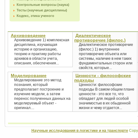
Контрольные вопросы (наука)
Тесты (научные дисциплины)
Кодекс, этика ученого
Архивоведение
Диалектическое
противоречие (филос.)
Архивоведение 1) комплексная
дисциплина, изучающая
Диалектическое противоречие
историю и организацию,
(филос.) 1) внутреннее
теорию и практику работы
противоречие объекта или
архивов в области учета,
системы, наличие в нем таких
описания, обеспечения...
фундаментальных сторон или
свойств, которые...
Моделирование
Ценности - философские
подходы
Моделирование это метод
познания, который
Ценности: философские
предполагает построение и
подходы В самом общем плане
изучение модели, а затем
ценности - это все то, что
перенос полученных данных на
обладает для людей особой
моделируемый объект -
значимостью в их обыденной
оригинал....
жизни и чему отдается...
Научные исследования в логистике и на транспорте
Copyr