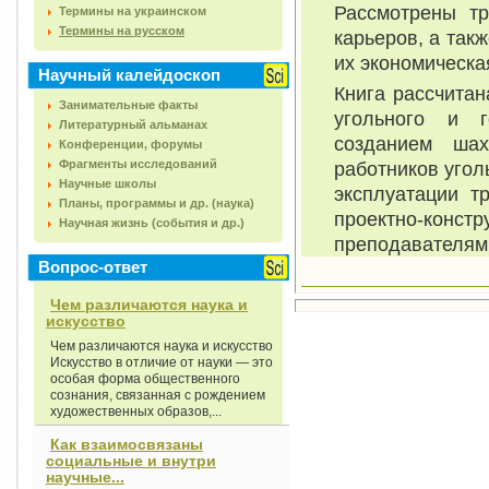
Рассмотрены тр
Термины на украинском
Термины на русском
карьеров, а так
их экономическа
Научный калейдоскоп
Книга рассчитан
Занимательные факты
угольного и г
Литературный альманах
созданием шах
Конференции, форумы
Фрагменты исследований
работников угол
Научные школы
эксплуатации т
Планы, программы и др. (наука)
проектно-конст
Научная жизнь (события и др.)
преподавателям 
Вопрос-ответ
Чем различаются наука и
искусство
Чем различаются наука и искусство
Искусство в отличие от науки — это
особая форма общественного
сознания, связанная с рождением
художественных образов,...
Как взаимосвязаны
социальные и внутри
научные...