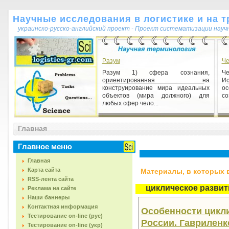
Научные исследования в логистике и на т
украинско-русско-английский проект - Проект систематизации науч
Разум
Че
Разум 1) сфера сознания,
Че
ориентированная на
Ис
конструирование мира идеальных
о
объектов (мира должного) для
со
любых сфер чело...
Міркування
Главная
Міркування 1) розумовий процес,
спрямований на обґрунтування
Главное меню
якого-небудь положення чи
одержання нового висновку з декі...
Главная
Карта сайта
Материалы, в которых вс
RSS-лента сайта
циклическое развит
Реклама на сайте
Наши баннеры
Контактная информация
Особенности цикли
Тестирование on-line (рус)
России. Гавриленко 
Тестирование on-line (укр)