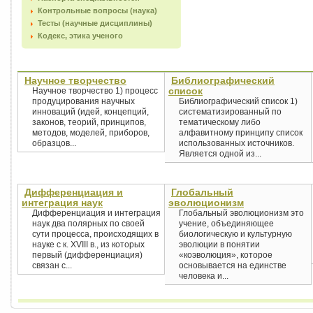
Контрольные вопросы (наука)
Тесты (научные дисциплины)
Кодекс, этика ученого
Научное творчество
Библиографический
список
Научное творчество 1) процесс
продуцирования научных
Библиографический список 1)
инноваций (идей, концепций,
систематизированный по
законов, теорий, принципов,
тематическому либо
методов, моделей, приборов,
алфавитному принципу список
образцов...
использованных источников.
Является одной из...
Дифференциация и
Глобальный
интеграция наук
эволюционизм
Дифференциация и интеграция
Глобальный эволюционизм это
наук два полярных по своей
учение, объединяющее
сути процесса, происходящих в
биологическую и культурную
науке с к. XVIII в., из которых
эволюции в понятии
первый (дифференциация)
«коэволюция», которое
связан с...
основывается на единстве
человека и...