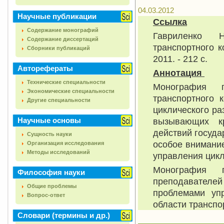
04.03.2012
Научные публикации
Ссылка
Содержание монографий
Гавриленко Н
Содержание диссертаций
транспортного 
Сборники публикаций
2011. - 212 с.
Авторефераты
Аннотация
Технические специальности
Монография 
Экономические специальности
транспортного 
Другие специальности
циклического ра
Научные основы
вызывающих к
действий госуда
Сущность науки
особое внимание
Организация исследования
Методы исследований
управления цикл
Монография п
Философия науки
преподавателей
Общие проблемы
проблемами уп
Вопрос-ответ
области транспо
Словари (термины и др.)