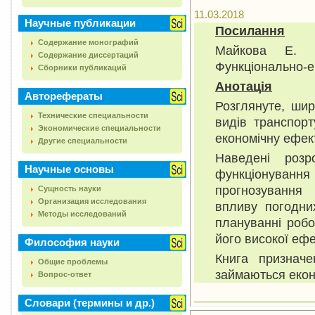
11.03.2018
Научные публикации
Посилання
Содержание монографий
Майкова Е. В
Содержание диссертаций
Функціонально-еко
Сборники публикаций
Анотац
і
я
Авторефераты
Розглянуте, шир
Технические специальности
видів транспорт
Экономические специальности
економічну ефект
Другие специальности
Наведені розро
Научные основы
функціонування
прогнозування 
Сущность науки
Организация исследования
впливу погодни
Методы исследований
плануванні робо
його високої ефе
Философия науки
Книга призначе
Общие проблемы
займаються екон
Вопрос-ответ
Словари (термины и др.)