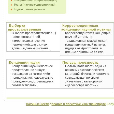
Контрольные вопросы (наука)
Тесты (научные дисциплины)
Кодекс, этика ученого
Выборка
Корреспондентская
пространственная
концепция научной истины
Выборка пространственная 1)
Корреспондентская концепция
набор показателей,
научной истины 1)
измеряющих значение
традиционная классическая
переменной для разных
концепция научной истины,
единиц в данный момент...
идущая от Аристотеля, а
именно понимание ее как...
Концепция науки
Польза, полезность
Концепция науки целостное
Польза, полезность одна из
представление о науке,
основных аксиологических
исходящее из какого-либо
категорий, близкая и частично
принципа, последовательно
совпадающая по своим
проведенного, стремящееся
значениям с категориями
соответствовать...
«целесообразность» и...
Научные исследования в логистике и на транспорте
Copyr