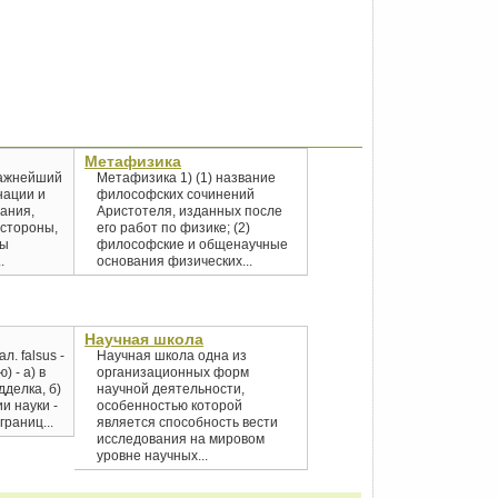
Метафизика
важнейший
Метафизика 1) (1) название
нации и
философских сочинений
нания,
Аристотеля, изданных после
 стороны,
его работ по физике; (2)
ды
философские и общенаучные
.
основания физических...
Научная школа
. falsus -
Научная школа одна из
) - а) в
организационных форм
делка, б)
научной деятельности,
и науки -
особенностью которой
раниц...
является способность вести
исследования на мировом
уровне научных...