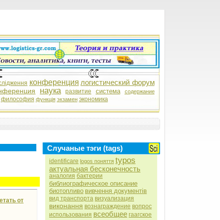
конференция
логистический форум
слідження
наука
нференция
система
развитие
содержание
философия
экономика
функція
экзамен
Случаные тэги (tags)
typos
identificare
logos поняття
актуальная бесконечность
аналогия
бактерии
библиографическое описание
биотопливо
вивчення документів
вид транспорта
визуализация
етать от
виконання
вознаграждение
вопрос
всеобщее
использования
гаагское