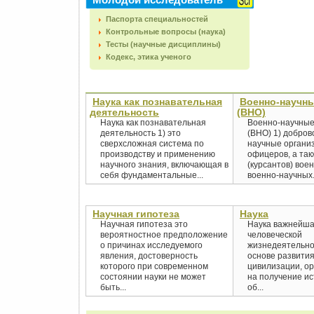
Паспорта специальностей
Контрольные вопросы (наука)
Тесты (научные дисциплины)
Кодекс, этика ученого
Наука как познавательная
Военно-научн
деятельность
(ВНО)
Наука как познавательная
Военно-научные
деятельность 1) это
(ВНО) 1) добро
сверхсложная система по
научные органи
производству и применению
офицеров, а та
научного знания, включающая в
(курсантов) вое
себя фундаментальные...
военно-научных.
Научная гипотеза
Наука
Научная гипотеза это
Наука важнейш
вероятностное предположение
человеческой
о причинах исследуемого
жизнедеятельно
явления, достоверность
основе развити
которого при современном
цивилизации, о
состоянии науки не может
на получение ис
быть...
об...