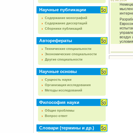
01.06.2014
Немецк
мыслен
Научные публикации
интерн
Содержание монографий
Разраб
Содержание диссертаций
Евросо
испытан
Сборники публикаций
управл
воздух 
Авторефераты
условия
Технические специальности
Экономические специальности
Другие специальности
Научные основы
Сущность науки
Организация исследования
Методы исследований
Философия науки
Общие проблемы
Вопрос-ответ
Словари (термины и др.)