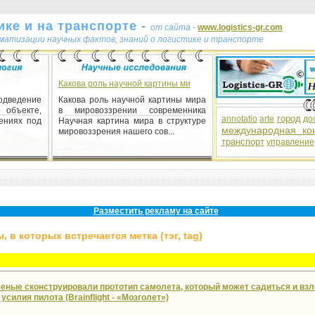
ке и на транспорте -
от сайта -
www.logistics-gr.com
ематизации научных фактов, знаний о логистике и транспорте
Какова роль научной картины ми
одведение
Какова роль научной картины мира
 объекте,
в мировоззрении современника
город
annotatio
arte
до
ениях под
Научная картина мира в структуре
международная ко
мировоззрения нашего сов...
транспорт
управление
ідження
ідження 1)
логіка)
блеми.
 основні
Разместить рекламу на сайте
 в которых встречается метка (тэг, tag)
еные сконструировали прототип самолета, который может садиться и взл
силия пилота (Brainflight - «Мозголет»)