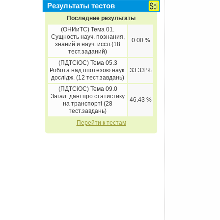
Результаты тестов
Последние результаты
(ОНИиТС) Тема 01.
Сущность науч. познания,
0.00 %
знаний и науч. иссл.(18
тест.заданий)
(ПДТСіОС) Тема 05.3
Робота над гіпотезою наук.
33.33 %
дослідж. (12 тест.завдань)
(ПДТСіОС) Тема 09.0
Загал. дані про статистику
46.43 %
на транспорті (28
тест.завдань)
Перейти к тестам