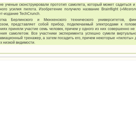
ие ученые сконструировали прототип самолета, который может садиться и 
ного усилия пилота. Изобретение получило название Brainflight («Мозгол
ет-издание TechCrunch.
отка Берлинского и Мюнхенского технического университетов, фин
юзом, представляет собой прибор, подключаемый электродами к голов
иях приняли участие семь человек, причем у одного из них совершенно не
ения самолетом. Все участники эксперимента успешно сумели виртуальн
авиационный тренажер, а затем посадить его, причем некоторые «пилоты» 
х низкой видимости.