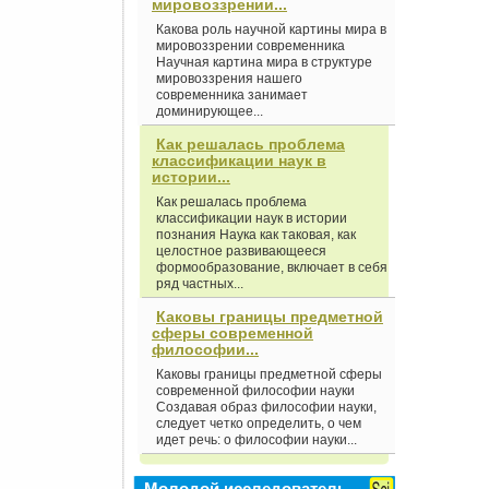
мировоззрении...
Какова роль научной картины мира в
мировоззрении современника
Научная картина мира в структуре
мировоззрения нашего
современника занимает
доминирующее...
Как решалась проблема
классификации наук в
истории...
Как решалась проблема
классификации наук в истории
познания Наука как таковая, как
целостное развивающееся
формообразование, включает в себя
ряд частных...
Каковы границы предметной
сферы современной
философии...
Каковы границы предметной сферы
современной философии науки
Создавая образ философии науки,
следует четко определить, о чем
идет речь: о философии науки...
Молодой исследователь