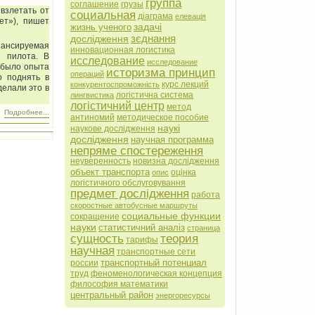
группа
соглашение
грузы
взлетать от
социальная
діаграма
елевація
ет»), пишет
задачі
жизнь ученого
зєднання
дослідження
ансируемая
инновационная логистика
е пилота. В
исследование
исследование
 было опыта
историзма принцип
операций
о поднять в
курс лекций
конкурентоспроможність
делали это в
логістична система
лингвистика
логістичний центр
метод
Подробнее...
антиномий
методическое пособие
наукі
наукове дослідження
дослідження
научная программа
непряме спостереження
неуверенность
новизна дослідження
объект транспорта
оцінка
опис
логістичного обслуговування
предмет дослідження
работа
скоростные автобусные маршруты
социальные функции
сокращение
науки
статистичний аналіз
страница
сущность
теория
тарифы
научная
транспортные сети
транспортный потенциал
россии
труд
феноменологическая концепция
философия математики
центральный район
энергоресурсы