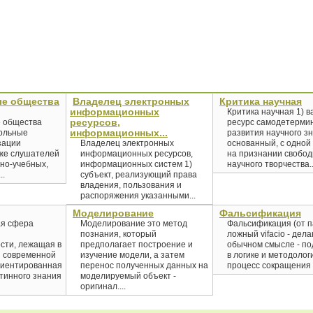
ые общества
Владелец электронных
Критика научная
информационных
Критика научная 1) 
ресурсов,
 общества
ресурс самодетерми
информационных...
вольные
развития научного з
зации
Владелец электронных
основанный, с одной
кже слушателей
информационных ресурсов,
на признании свобо
нно-учебных,
информационных систем 1)
научного творчества..
..
субъект, реализующий права
владения, пользования и
распоряжения указанными...
Моделирование
Фальсификация
ая сфера
Моделирование это метод
Фальсификация (от пал
познания, который
ложный vifacio - делаю
сти, лежащая в
предполагает построение и
обычном смысле - под
я современной
изучение модели, а затем
в логике и методологи
риентированная
перенос полученных данных на
процесс сокращения г
тинного знания
моделируемый объект -
оригинал....