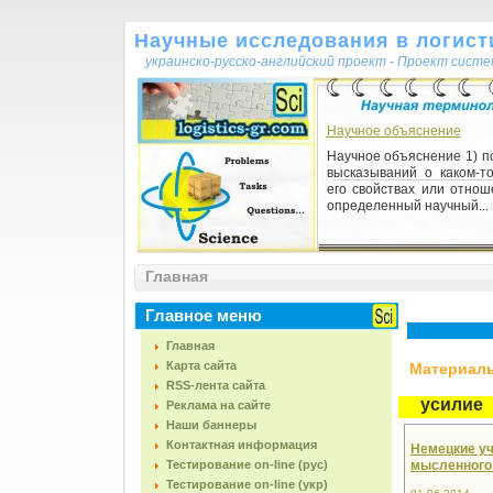
Научные исследования в логисти
украинско-русско-английский проект - Проект сист
Научное объяснение
Научное объяснение 1) п
высказываний о каком-то
его свойствах или отнош
определенный научный...
Структура наукового досл
Главная
Структура наукового досл
загальний шлях (
дослідження про
Главное меню
Виділяються наступні
загальні ...
Главная
Карта сайта
Материалы,
RSS-лента сайта
усилие
Реклама на сайте
Наши баннеры
Контактная информация
Немецкие уч
Тестирование on-line (рус)
мысленного у
Тестирование on-line (укр)