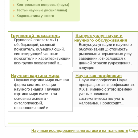
Контрольные вопросы (наука)
Тесты (научные дисциплины)
Кодекс, этика ученого
Групповой показатель
Выпуск услуг науки и
научного обслуживания
Групповой показатель 1)
обобщающий, сводный
Выпуск услуг науки и научного
показатель, объединяющий,
обслуживания 1) стоимость
синтезирующий частные
рыночных и нерыночных услуг
показатели и характеризующий
заведений, относящихся к
всю группу показателей в...
данной отрасли (учреждения,
ведущие...
Научная картина мира
Наука как профессия
Научная картина мира высшая
Наука как профессия Наука
форма систематизации
превращается в профессию в к.
научного знания. Научная
XIX в., именно с этого времени
картина мира имеет три
ученые начинают
основных аспекта -
систематически получать
онтологический,
жалованье. Происходит...
гносеологический и...
Научные исследования в логистике и на транспорте
Copyr