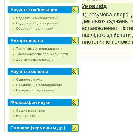
Умовивід
Научные публикации
1) розумова операці
Содержание монографий
декількох суджень. 
Содержание диссертаций
встановлення іст
Сборники публикаций
наслідок, здійснити
Авторефераты
гіпотетичне положенн
Технические специальности
Экономические специальности
Другие специальности
Научные основы
Сущность науки
Организация исследования
Методы исследований
Философия науки
Общие проблемы
Вопрос-ответ
Словари (термины и др.)