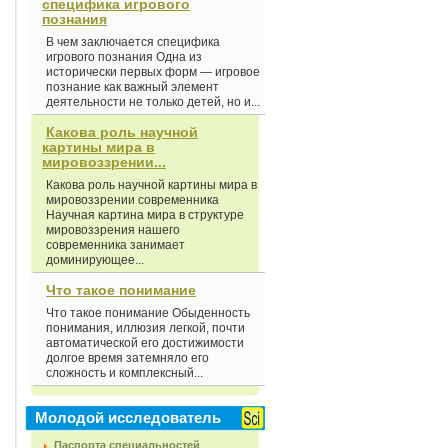
специфика игрового
познания
В чем заключается специфика
игрового познания Одна из
исторически первых форм — игровое
познание как важный элемент
деятельности не только детей, но и...
Какова роль научной
картины мира в
мировоззрении...
Какова роль научной картины мира в
мировоззрении современника
Научная картина мира в структуре
мировоззрения нашего
современника занимает
доминирующее...
Что такое понимание
Что такое понимание Обыденность
понимания, иллюзия легкой, почти
автоматической его достижимости
долгое время затемняло его
сложность и комплексный...
Молодой исследователь
Паспорта специальностей