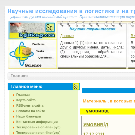
Научные исследования в логистике и на т
украинско-русско-английский проект - Проект систематизации науч
Данные
В 
Данные 1) (1) факты, не связанные
В
друг с другом: имена, даты, числа;
пр
(2) сведения, обработанные
з
специальным образом для...
с
до
Этика науки
Главная
Этика науки 1) совокупность
моральных норм, регулирующих
поведение ученых по отношению к:
Главное меню
1) научному знанию (когнитивн...
Главная
Карта сайта
Материалы, в которых вс
RSS-лента сайта
умовивід
Реклама на сайте
Наши баннеры
Контактная информация
Умовивід
Тестирование on-line (рус)
Тестирование on-line (укр)
17.12.2011