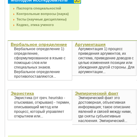
Паспорта специальностей
Контрольные вопросы (наука)
Тесты (научные дисциплины)
Кодекс, этика ученого
Вербальное определение
Аргументация
Вербальное определение 1)
Аргументация 1) процесс
определение,
приведения аргументов, их
сформулированное в языке с
система, приведение доводов с
помощью слов или
целью изменения позиции или
специальных знаков.
убеждения другой стороны. Для
Вербальное определение
аргументации...
противопоставляются...
Эвристика
Эмпирический факт
Эвристика (от греч. heurisko -
Эмпирический факт это
отыскиваю, открываю) - термин,
достоверная, объективная
описывающий метод или
информация; такое описание
процесс, который управляет
явлений и связей между ними,
открытием или...
где сняты субъективные
наслоения. Эмпирический...