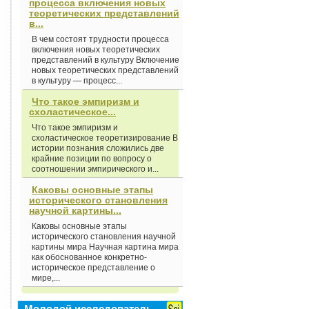
процесса включения новых
теоретических представлений
в...
В чем состоят трудности процесса
включения новых теоретических
представлений в культуру Включение
новых теоретических представлений
в культуру — процесс...
Что такое эмпиризм и
схоластическое...
Что такое эмпиризм и
схоластическое теоретизирование В
истории познания сложились две
крайние позиции по вопросу о
соотношении эмпирического и...
Каковы основные этапы
исторического становления
научной картины...
Каковы основные этапы
исторического становления научной
картины мира Научная картина мира
как обоснованное конкретно-
историческое представление о
мире,...
Молодой исследователь