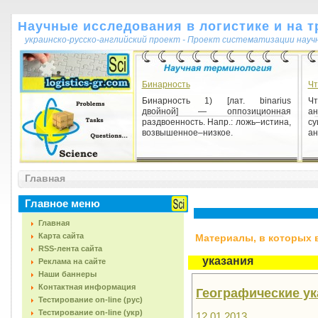
Научные исследования в логистике и на т
украинско-русско-английский проект - Проект систематизации науч
Бинарность
Чт
Бинарность 1) [лат. binarius
Ч
двойной] — оппозиционная
ан
раздвоенность. Напр.: ложь–истина,
су
возвышенное–низкое.
ан
Атрибуция
Главная
Атрибуция 1) [от лат. attributio
приписывание] – экспертная
процедура установления авторства
Главное меню
и автора, времени и места ...
Главная
Карта сайта
Материалы, в которых вс
RSS-лента сайта
указания
Реклама на сайте
Наши баннеры
Контактная информация
Географические ук
Тестирование on-line (рус)
Тестирование on-line (укр)
12.01.2013