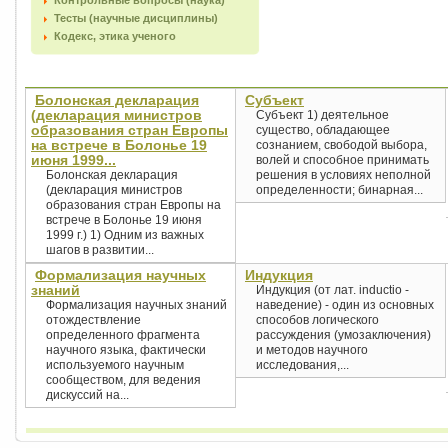
Контрольные вопросы (наука)
Тесты (научные дисциплины)
Кодекс, этика ученого
Болонская декларация
Субъект
(декларация министров
Субъект 1) деятельное
образования стран Европы
существо, обладающее
на встрече в Болонье 19
сознанием, свободой выбора,
июня 1999...
волей и способное принимать
Болонская декларация
решения в условиях неполной
(декларация министров
определенности; бинарная...
образования стран Европы на
встрече в Болонье 19 июня
1999 г.) 1) Одним из важных
шагов в развитии...
Формализация научных
Индукция
знаний
Индукция (от лат. inductio -
Формализация научных знаний
наведение) - один из основных
отождествление
способов логического
определенного фрагмента
рассуждения (умозаключения)
научного языка, фактически
и методов научного
используемого научным
исследования,...
сообществом, для ведения
дискуссий на...