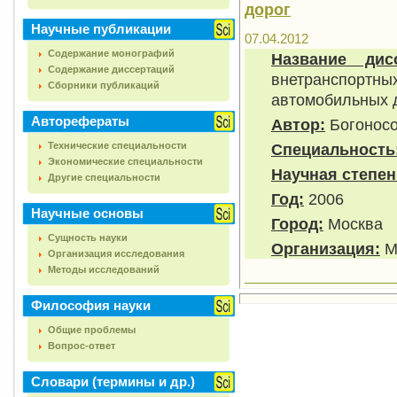
дорог
Научные публикации
07.04.2012
Содержание монографий
Название дисс
Содержание диссертаций
внетранспортны
Сборники публикаций
автомобильных д
Авторефераты
Автор:
Богоносо
Технические специальности
Специальность
Экономические специальности
Научная степен
Другие специальности
Год:
2006
Научные основы
Город:
Москва
Сущность науки
Организация:
Мо
Организация исследования
Методы исследований
Философия науки
Общие проблемы
Вопрос-ответ
Словари (термины и др.)