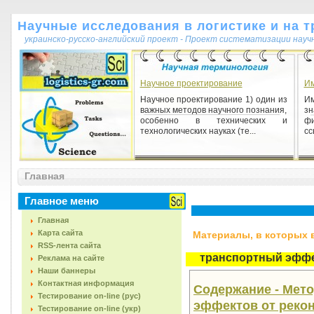
Научные исследования в логистике и на т
украинско-русско-английский проект - Проект систематизации науч
Научное проектирование
Им
Научное проектирование 1) один из
Им
важных методов научного познания,
зн
особенно в технических и
фи
технологических науках (те...
сс
Шкала (від лат. scala - сходи)
Главная
Шкала (від лат. scala - сходи) 1)
послідовність чисел, що служить для
кількісної оцінки яких-небудь
Главное меню
величин.
Главная
Карта сайта
Материалы, в которых вс
RSS-лента сайта
транспортный эфф
Реклама на сайте
Наши баннеры
Контактная информация
Содержание - Мет
Тестирование on-line (рус)
эффектов от реко
Тестирование on-line (укр)