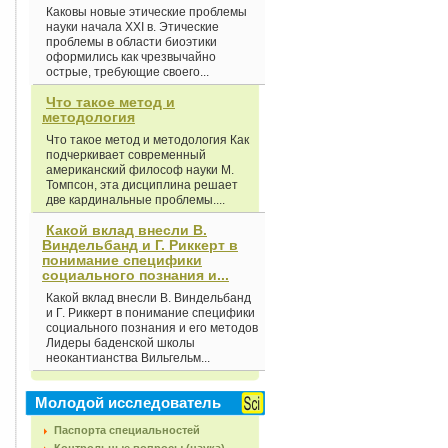
Каковы новые этические проблемы
науки начала XXI в. Этические
проблемы в области биоэтики
оформились как чрезвычайно
острые, требующие своего...
Что такое метод и
методология
Что такое метод и методология Как
подчеркивает современный
американский философ науки М.
Томпсон, эта дисциплина решает
две кардинальные проблемы....
Какой вклад внесли В.
Виндельбанд и Г. Риккерт в
понимание специфики
социального познания и...
Какой вклад внесли В. Виндельбанд
и Г. Риккерт в понимание специфики
социального познания и его методов
Лидеры баденской школы
неокантианства Вильгельм...
Молодой исследователь
Паспорта специальностей