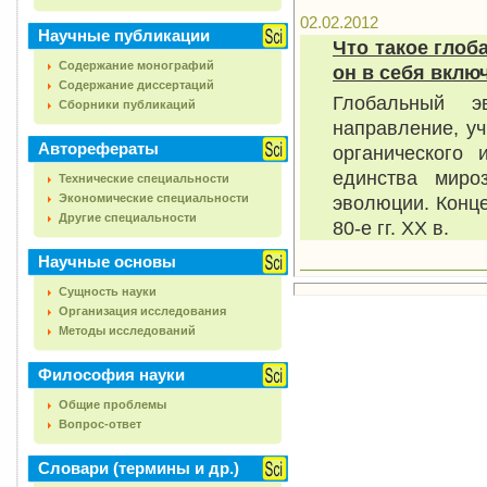
02.02.2012
Научные публикации
Что такое гло
Содержание монографий
он в себя вклю
Содержание диссертаций
Глобальный э
Сборники публикаций
направление, у
Авторефераты
органического
единства миро
Технические специальности
Экономические специальности
эволюции. Конц
Другие специальности
80-е гг. XX в.
Научные основы
Сущность науки
Организация исследования
Методы исследований
Философия науки
Общие проблемы
Вопрос-ответ
Словари (термины и др.)