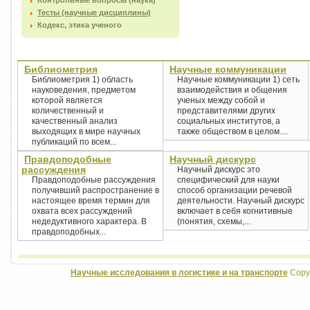
Контрольные вопросы (наука)
Тесты (научные дисциплины)
Кодекс, этика ученого
Библиометрия
Научные коммуникации
Библиометрия 1) область
Научные коммуникации 1) сеть
науковедения, предметом
взаимодействия и общения
которой является
ученых между собой и
количественный и
представителями других
качественный анализ
социальных институтов, а
выходящих в мире научных
также обществом в целом....
публикаций по всем...
Правдоподобные
Научный дискурс
рассуждения
Научный дискурс это
Правдоподобные рассуждения
специфический для науки
получивший распространение в
способ организации речевой
настоящее время термин для
деятельности. Научный дискурс
охвата всех рассуждений
включает в себя когнитивные
недедуктивного характера. В
(понятия, схемы,...
правдоподобных...
Научные исследования в логистике и на транспорте
Copyr