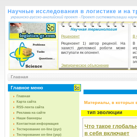
Научные исследования в логистике и на т
украинско-русско-английский проект - Проект систематизации науч
Рецензент
В 
Рецензент 1) автор рецензії. На
В
захисті дипломної роботи може
и
виступати як опонент.
и
и
эл
Эмпирическое объяснение
Эмпирическое объяснение 1)
Главная
подведение (выведение) свойств и
отношений наблюдаемых
эффектов, явлений, характера
Главное меню
протекан...
Главная
Карта сайта
Материалы, в которых вс
RSS-лента сайта
тип эволюции
Реклама на сайте
Наши баннеры
Контактная информация
Что такое глобаль
Тестирование on-line (рус)
в себя включает
Тестирование on-line (укр)