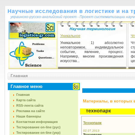
Научные исследования в логистике и на т
украинско-русско-английский проект - Проект систематизации науч
Уникальное
Чт
Уникальное 1) абсолютно
Ч
неповторимое, индивидуальное
с
событие, явление, процесс.
н
Например, многие произведения
фо
искусства...
це
Сравнение
Главная
Сравнение 1) процедура,
устанавливающая тождество
Главное меню
(сходство) или различие
исследуемых объектов, явлений и т.
Главная
п.
Карта сайта
Материалы, в которых вс
RSS-лента сайта
технопарк
Реклама на сайте
Наши баннеры
Контактная информация
Технопарк
Тестирование on-line (рус)
02.07.2013
Тестирование on-line (укр)