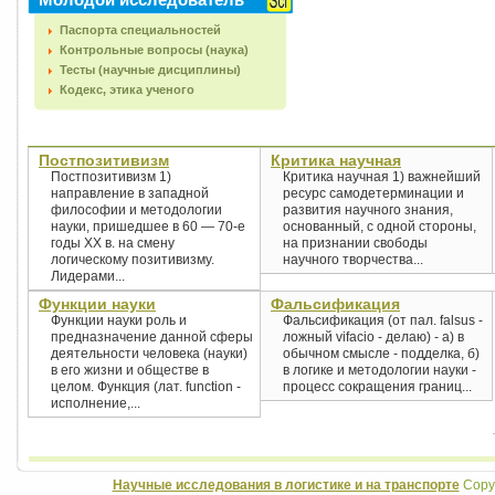
Паспорта специальностей
Контрольные вопросы (наука)
Тесты (научные дисциплины)
Кодекс, этика ученого
Постпозитивизм
Критика научная
Постпозитивизм 1)
Критика научная 1) важнейший
направление в западной
ресурс самодетерминации и
философии и методологии
развития научного знания,
науки, пришедшее в 60 — 70-е
основанный, с одной стороны,
годы XX в. на смену
на признании свободы
логическому позитивизму.
научного творчества...
Лидерами...
Функции науки
Фальсификация
Функции науки роль и
Фальсификация (от пал. falsus -
предназначение данной сферы
ложный vifacio - делаю) - а) в
деятельности человека (науки)
обычном смысле - подделка, б)
в его жизни и обществе в
в логике и методологии науки -
целом. Функция (лат. function -
процесс сокращения границ...
исполнение,...
Научные исследования в логистике и на транспорте
Copyr