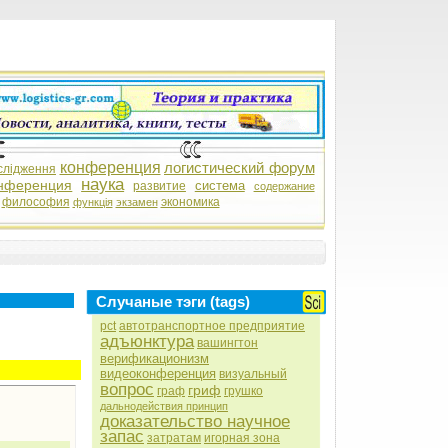
конференция
логистический форум
слідження
наука
нференция
система
развитие
содержание
философия
экономика
функція
экзамен
Случаные тэги (tags)
pct
автотранспортное предприятие
адъюнктура
вашингтон
верификационизм
видеоконференция
визуальный
вопрос
гриф
граф
грушко
дальнодействия принцип
доказательство научное
запас
затратам
игорная зона