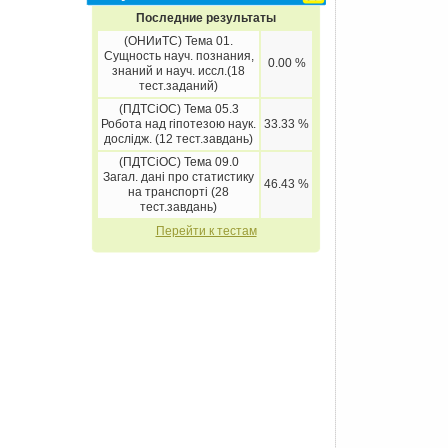
Последние результаты
(ОНИиТС) Тема 01.
Сущность науч. познания,
0.00 %
знаний и науч. иссл.(18
тест.заданий)
(ПДТСіОС) Тема 05.3
Робота над гіпотезою наук.
33.33 %
дослідж. (12 тест.завдань)
(ПДТСіОС) Тема 09.0
Загал. дані про статистику
46.43 %
на транспорті (28
тест.завдань)
Перейти к тестам