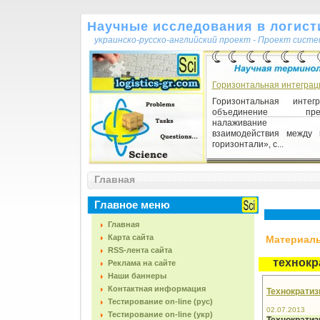
Научные исследования в логисти
украинско-русско-английский проект - Проект сист
Горизонтальная интеграц
Горизонтальная интег
объединение предп
налаживание т
взаимодействия между
горизонтали», с...
Классическая модель стр
Главная
науки
Классическая модель 
Главное меню
науки 1) наука имеет тр
измерения (или аспекта): 
Главная
это особая система ...
Карта сайта
Материалы,
RSS-лента сайта
технокр
Реклама на сайте
Наши баннеры
Контактная информация
Технократи
Тестирование on-line (рус)
02.07.2013
Тестирование on-line (укр)