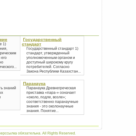
ание
Государственный
стандарт
е 1)
ния,
Государственный стандарт 1)
рическим
стандарт, утвержденный
 его
уполномоченным органом и
но
доступный широкому кругу
ческого...
потребителей. Согласно
Закона Республики Казахстан...
Паранаука
ть знаний
Паранаука Древнегреческая
ых
приставка «пара-» означает
е
«около, подле, возле»;
соответственно паранаучные
знания - это околонаучные
знания. Понятие...
ерссылка обязательна. All Rights Reserved.