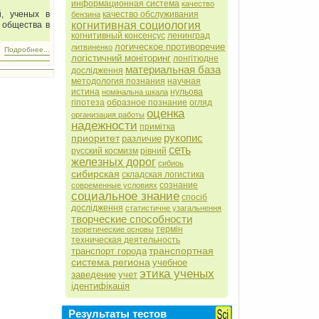
информационная система
качество
качество обслуживания
й, ученых в
бензина
когнитивная социология
 общества в
когнитивный консенсус
ленинград
логическое противоречие
литвиненко
Подробнее...
логістичний моніторинг
лонгітюдне
материальная база
дослідження
методология познания
научная
истина
нульова
номінальна шкала
гіпотеза
образное познание
огляд
оценка
организация работы
надежности
примітка
рукопис
приоритет
различие
сеть
русский космизм
рівний
железных дорог
сибиоь
сибирская
складская логистика
сознание
современные условиях
социальное знание
спосіб
дослідження
статистичне узагальнення
творческие способности
термін
теоретические основы
техническая деятельность
транспортная
транспорт города
система региона
учебное
этика ученых
заведение
учет
ідентифікація
Результаты тестов