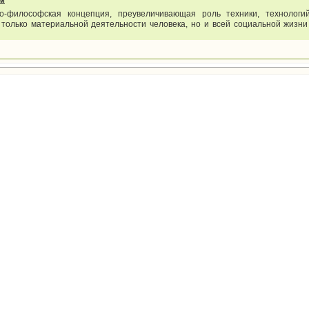
зм
о-философская концепция, преувеличивающая роль техники, технологи
 только материальной деятельности человека, но и всей социальной жизни