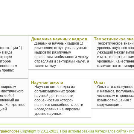
Динамика научных кадров
Теоретическое зн
Динамика научных кадров 1)
Теоретическое знани
ссертации 1)
изменение структуры научных
уровень научного зна
 в виде
кадров по различным
лежащий между эмпи
ржащее
признакам: мобильности между
и метатеоретическим
втором
отраслями и секторами науки, а
уровнями. Качествен
енного им
также между...
отличается от эмпири
а правах
я
Научная школа
Опыт
 широком
Научная школа одна из
Опыт это совокупнос
емиотического
организационных форм
и навыков, получаем
ов любой
научной деятельности,
человеком в процесс
вленный на
особенностью которой
взаимоотношения с
ы. Конкретнее
является способность вести
окружающим...
цией
исследования на мировом
уровне научных...
транспорте
Copyright © 2011-2023. При использовании материалов сайта - гип