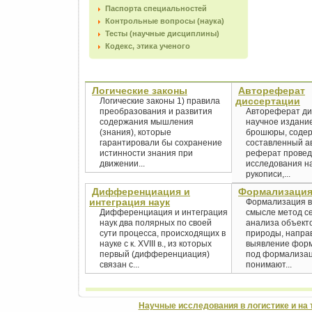
Паспорта специальностей
Контрольные вопросы (наука)
Тесты (научные дисциплины)
Кодекс, этика ученого
Логические законы
Автореферат
диссертации
Логические законы 1) правила
преобразования и развития
Автореферат ди
содержания мышления
научное издание
(знания), которые
брошюры, соде
гарантировали бы сохранение
составленный а
истинности знания при
реферат провед
движении...
исследования н
рукописи,...
Дифференциация и
Формализаци
интеграция наук
Формализация в
Дифференциация и интеграция
смысле метод с
наук два полярных по своей
анализа объект
сути процесса, происходящих в
природы, напра
науке с к. XVIII в., из которых
выявление форм
первый (дифференциация)
под формализа
связан с...
понимают...
Научные исследования в логистике и на 