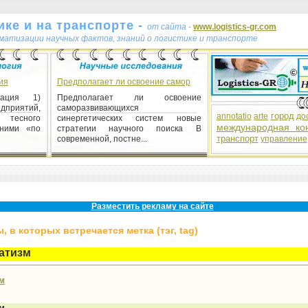
ке и на транспорте -
от сайта -
www.logistics-gr.com
ематизации научных фактов, знаний о логистике и транспорте
ия
Предполагает ли освоение самор
рация 1)
Предполагает ли освоение
риятий,
саморазвивающихся
город
annotatio
arte
до
есного
синергетических систем новые
международная ко
 ними «по
стратегии научного поиска В
транспорт
современной, постне...
управление
уктуры
структуры
и основных
Разместить рекламу на сайте
1) наука —
 в которых встречается метка (тэг, tag)
атизм
зм