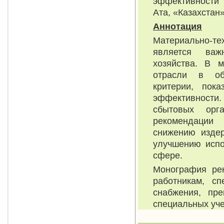
эффективности 
Ата, «Казахстан»,
Аннотация
Материально-те
является важ
хозяйства. В 
отрасли в общ
критерии, пок
эффективности.
сбытовых орг
рекомендации
снижению издер
улучшению испо
сфере.
Монография рек
работникам, сп
снабжения, пр
специальных уч