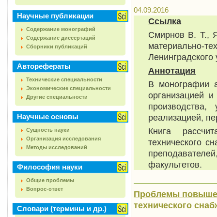
04.09.2016
Научные публикации
Ссылка
Содержание монографий
Смирнов В. Т.,
Содержание диссертаций
материально-т
Сборники публикаций
Ленинградского у
Авторефераты
Аннотация
Технические специальности
В монографии а
Экономические специальности
организацией и
Другие специальности
производства,
Научные основы
реализацией, пе
Книга рассчи
Сущность науки
Организация исследования
технического сн
Методы исследований
преподавател
факультетов.
Философия науки
Общие проблемы
Вопрос-ответ
Проблемы повыше
технического снабж
Словари (термины и др.)