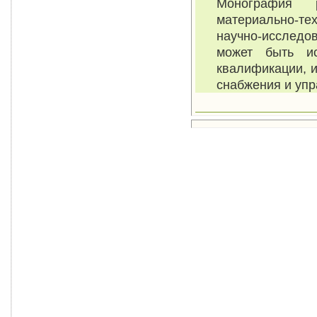
Монография 
материально-те
научно-исследов
может быть ис
квалификации, 
снабжения и упр