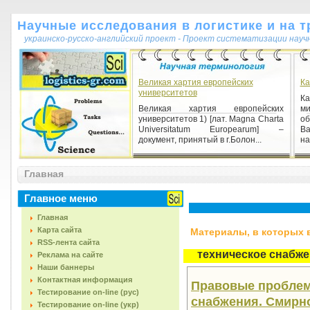
Научные исследования в логистике и на т
украинско-русско-английский проект - Проект систематизации науч
Великая хартия европейских
Ка
университетов
К
Великая хартия европейских
ми
университетов 1) [лат. Magna Charta
об
Universitatum Europearum] –
В
документ, принятый в г.Болон...
на
Предмет дослідження
Главная
Предмет дослідження 1)
методологічна характеристика
Главное меню
дослідження; усе те, що
знаходиться в межах об'єкту
Главная
дослідження. ...
Карта сайта
Материалы, в которых вс
RSS-лента сайта
техническое снабж
Реклама на сайте
Наши баннеры
Контактная информация
Правовые проблем
Тестирование on-line (рус)
снабжения. Смирнов 
Тестирование on-line (укр)