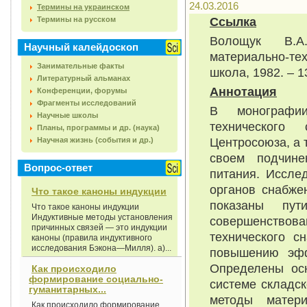
24.03.2016
Термины на украинском
Ссылка
Термины на русском
Волощук В.А
Научный калейдоскоп
материально-те
Занимательные факты
школа, 1982. – 1
Литературный альманах
Аннотация
Конференции, форумы
Фрагменты исследований
В монографии
Научные школы
технического
Планы, программы и др. (наука)
Центросоюза, а 
Научная жизнь (события и др.)
своем подчине
Вопрос-ответ
питания. Иссле
органов снабже
Что такое каноны индукции
показаны пу
Что такое каноны индукции
Индуктивные методы установления
совершенствова
причинных связей — это индукции
технического с
каноны (правила индуктивного
исследования Бэкона—Милля). а)...
повышению эфф
Определены осн
Как происходило
формирование социально-
системе складс
гуманитарных...
методы матери
Как происходило формирование