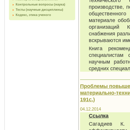
технического
Контрольные вопросы (наука)
производстве, 
Тесты (научные дисциплины)
общественног
Кодекс, этика ученого
материале обоб
организаций 
снабжения разли
вскрываются им
Книга рекомен
специалистам с
научным работ
средних специал
Проблемы повыше
материально-технич
191с.)
04.12.2014
Ссылка
Сагадиев К.