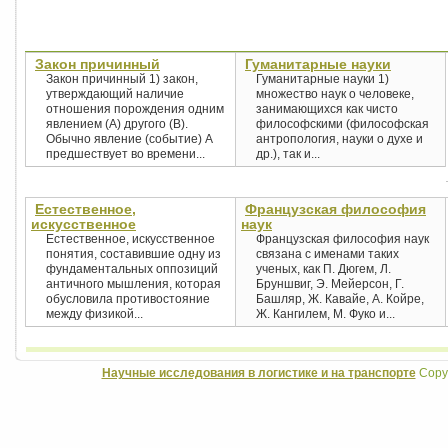
Закон причинный
Гуманитарные науки
Закон причинный 1) закон,
Гуманитарные науки 1)
утверждающий наличие
множество наук о человеке,
отношения порождения одним
занимающихся как чисто
явлением (А) другого (В).
философскими (философская
Обычно явление (событие) А
антропология, науки о духе и
предшествует во времени...
др.), так и...
Естественное,
Французская философия
искусственное
наук
Естественное, искусственное
Французская философия наук
понятия, составившие одну из
связана с именами таких
фундаментальных оппозиций
ученых, как П. Дюгем, Л.
античного мышления, которая
Бруншвиг, Э. Мейерсон, Г.
обусловила противостояние
Башляр, Ж. Кавайе, А. Койре,
между физикой...
Ж. Кангилем, М. Фуко и...
Научные исследования в логистике и на транспорте
Copyr