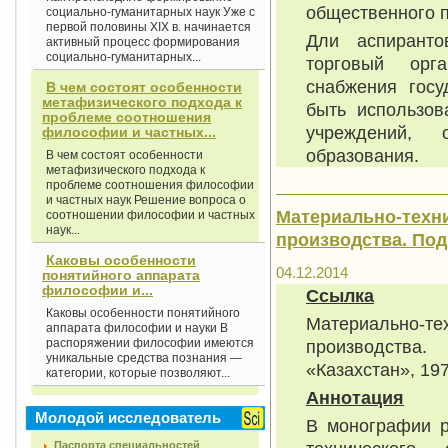
общественного п
социально-гуманитарных наук Уже с
первой половины XIX в. начинается
Дли аспиранто
активный процесс формирования
социально-гуманитарных...
торговый орга
снабжения госу
В чем состоят особенности
метафизического подхода к
быть использов
проблеме соотношения
учреждений, 
философии и частных...
образования.
В чем состоят особенности
метафизического подхода к
проблеме соотношения философии
и частных наук Решение вопроса о
Материально-техн
соотношении философии и частных
наук...
производства. Под р
Каковы особенности
04.12.2014
понятийного аппарата
философии и...
Ссылка
Каковы особенности понятийного
Материально-
аппарата философии и науки В
распоряжении философии имеются
производства
уникальные средства познания —
«Казахстан», 1978
категории, которые позволяют...
Аннотация
Молодой исследователь
В монографии р
Паспорта специальностей