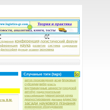
конференция
логистический форум
слідження
наука
нференция
система
развитие
содержание
философия
экономика
функція
экзамен
Случаные тэги (tags)
асни
блоковые
автор произведения
субсидии
вибір
власть
внутринаучные ценности
городской
автобус
градостроительная
гуманитарная наука
классификация
единство
диагностирование
діаграма
тв. В.М.
засади наукового пізнання
инженерное оборудование