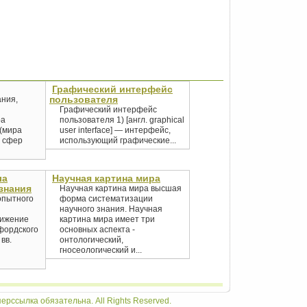
Графический интерфейс
пользователя
ания,
Графический интерфейс
ра
пользователя 1) [англ. graphical
(мира
user interface] — интерфейс,
х сфер
использующий графические...
ла
Научная картина мира
знания
Научная картина мира высшая
опытного
форма систематизации
научного знания. Научная
вижение
картина мира имеет три
фордского
основных аспекта -
 вв.
онтологический,
гносеологический и...
ерссылка обязательна. All Rights Reserved.