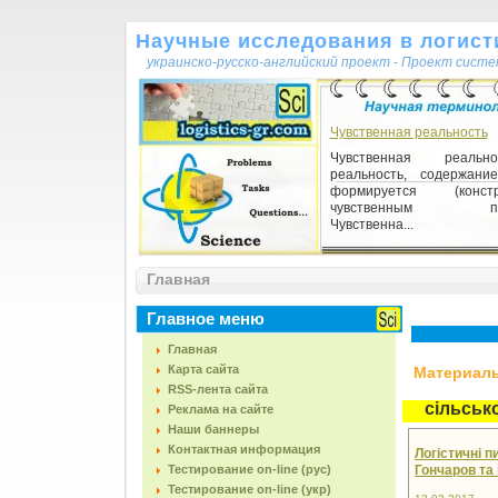
Научные исследования в логисти
украинско-русско-английский проект - Проект сист
Чувственная реальность
Чувственная реальн
реальность, содержани
формируется (констру
чувственным поз
Чувственна...
Експериментальна група
Главная
Експериментальна група
випробуваних, п
Главное меню
експериментальному в
відміну від контрольної груп
Главная
Карта сайта
Материалы,
RSS-лента сайта
сільськ
Реклама на сайте
Наши баннеры
Контактная информация
Логістичні 
Тестирование on-line (рус)
Гончаров та і
Тестирование on-line (укр)