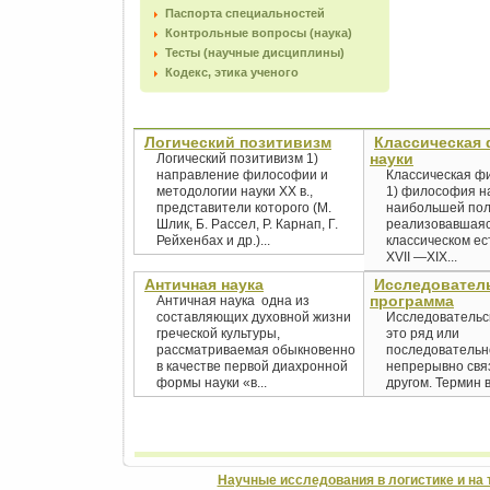
Паспорта специальностей
Контрольные вопросы (наука)
Тесты (научные дисциплины)
Кодекс, этика ученого
Логический позитивизм
Классическая
науки
Логический позитивизм 1)
направление философии и
Классическая ф
методологии науки XX в.,
1) философия на
представители которого (М.
наибольшей по
Шлик, Б. Рассел, Р. Карнап, Г.
реализовавшаяс
Рейхенбах и др.)...
классическом е
XVII —XIX...
Античная наука
Исследовател
программа
Античная наука одна из
составляющих духовной жизни
Исследовательс
греческой культуры,
это ряд или
рассматриваемая обыкновенно
последовательн
в качестве первой диахронной
непрерывно связ
формы науки «в...
другом. Термин в
Научные исследования в логистике и на 