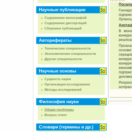
13.03.2017
Посила
Научные публикации
Гончар
підприє
Содержание монографий
Лугансь
Содержание диссертаций
Анотац
Сборники публикаций
В моно
конкур
Авторефераты
реаліза
Проана
Технические специальности
основн
Экономические специальности
серед
конкуре
Другие специальности
конкур
економ
Научные основы
підпри
допомог
Сущность науки
Розрахо
Организация исследования
аспіран
Методы исследований
Философия науки
Общие проблемы
Вопрос-ответ
Словари (термины и др.)