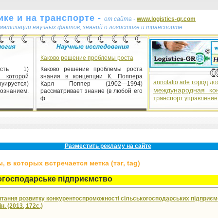
ке и на транспорте -
от сайта -
www.logistics-gr.com
ематизации научных фактов, знаний о логистике и транспорте
Каково решение проблемы роста
ость 1)
Каково решение проблемы роста
е которой
знания в концепции К. Поппера
город
annotatio
arte
до
ируется)
Карл Поппер (1902—1994)
международная ко
нанием.
рассматривает знание (в любой его
транспорт
ф...
управление
 1) група
ідданих
пливу (на
Разместить рекламу на сайте
и). ...
 в которых встречается метка (тэг, tag)
огосподарське підприємство
питання розвитку конкурентоспроможності сільськогосподарських підприємс
н. (2013, 172с.)