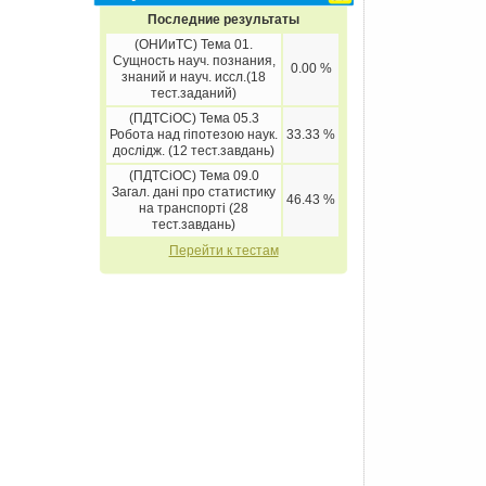
Последние результаты
(ОНИиТС) Тема 01.
Сущность науч. познания,
0.00 %
знаний и науч. иссл.(18
тест.заданий)
(ПДТСіОС) Тема 05.3
Робота над гіпотезою наук.
33.33 %
дослідж. (12 тест.завдань)
(ПДТСіОС) Тема 09.0
Загал. дані про статистику
46.43 %
на транспорті (28
тест.завдань)
Перейти к тестам