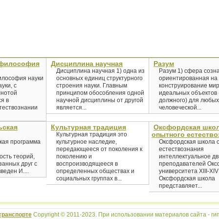
 философия
Дисциплина научная
Разум
Дисциплина научная 1) одна из
Разум 1) сфера созн
илософия науки
основных единиц структурного
ориентированная на
уки, с
строения науки. Главным
конструирование ми
лнотой
принципом обособления одной
идеальных объектов 
я в
научной дисциплины от другой
должного) для любы
стествознании
является...
человеческой...
ьская
Культурная традиция
Оксфордская шко
опытного естество
Культурная традиция это
кая программа
культурное наследие,
Оксфордская школа 
передающееся от поколения к
естествознания
ость теорий,
поколению и
интеллектуальное д
анных друг с
воспроизводящееся в
преподавателей Окс
веден И....
определенных обществах и
университета XIII-XIV
социальных группах в...
Оксфордская школа
представляет...
транспорте
Copyright © 2011-2023. При использовании материалов сайта - гип