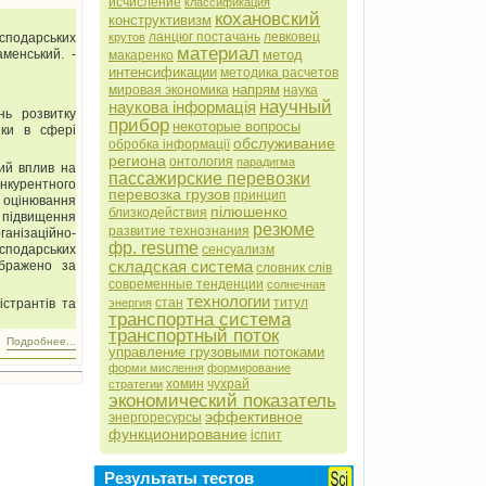
исчисление
классификация
кохановский
конструктивизм
ланцюг постачань
левковец
крутов
сподарських
материал
метод
аменський. -
макаренко
интенсификации
методика расчетов
напрям
мировая экономика
наука
научный
наукова інформація
нь розвитку
прибор
некоторые вопросы
ики в сфері
обслуживание
обробка інформації
региона
онтология
парадигма
ий вплив на
пассажирские перевозки
нкурентного
перевозка грузов
принцип
оцінювання
пілюшенко
близкодействия
и підвищення
резюме
развитие технознания
анізаційно-
фр. resume
сенсуализм
сподарських
складская система
ображено за
словник слів
современные тенденции
солнечная
технологии
стан
титул
энергия
странтів та
транспортна система
транспортный поток
Подробнее...
управление грузовыми потоками
форми мислення
формирование
хомин
чухрай
стратегии
экономический показатель
эффективное
энергоресурсы
функционирование
іспит
Результаты тестов