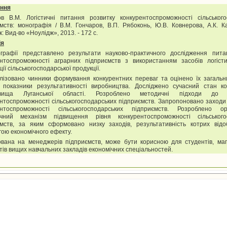
ння
ов В.М. Логістичні питання розвитку конкурентоспроможності сільського
мств: монографія / В.М. Гончаров, В.П. Рябоконь, Ю.В. Ковнерова, А.К. К
к: Вид-во «Ноулідж», 2013. - 172 с.
і
я
графії представлено результати науково-практичного дослідження пита
ентоспроможності аграрних підприємств з використанням засобів логіст
ції сільськогосподарської продукції.
лізовано чинники формування конкурентних переваг та оцінено їх загальн
і показники результативності виробництва. Досліджено сучасний стан ко
овища Луганської області. Розроблено методичні підходи до 
нтоспроможності сільськогосподарських підприємств. Запропоновано заход
ентоспроможності сільськогосподарських підприємств. Розроблено орг
ічний механізм підвищення рівня конкурентоспроможності сільського
ємств, за яким сформовано низку заходів, результативність котрих від
ою економічного ефекту.
вана на менеджерів підприємств, може бути корисною для студентів, магі
тів вищих навчальних закладів економічних спеціальностей.