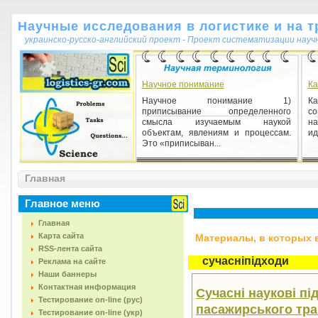
Научные исследования в логистике и на т
украинско-русско-английский проект - Проект систематизации науч
Научное понимание
Ка
Научное понимание 1)
Ка
приписывание определенного
со
смысла изучаемым наукой
на
объектам, явлениям и процессам.
ид
Это «приписыван...
Экспертиза (научная)
Главная
Экспертиза (научная) 1)
консенсуальное решение членов
Главное меню
профессионального научного
сообщества а) по вопросам научной
Главная
сост...
Карта сайта
Материалы, в которых вс
RSS-лента сайта
сучасніпідходи
Реклама на сайте
Наши баннеры
Контактная информация
Сучасні наукові пі
Тестирование on-line (рус)
пасажирського тран
Тестирование on-line (укр)