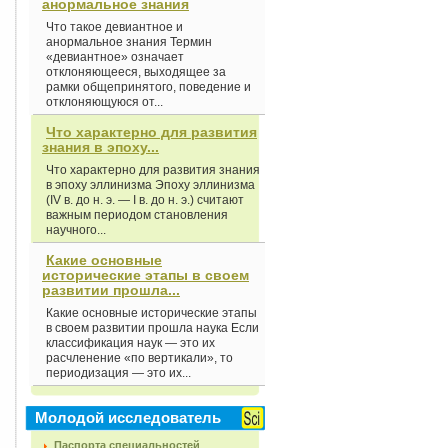
анормальное знания
Что такое девиантное и
анормальное знания Термин
«девиантное» означает
отклоняющееся, выходящее за
рамки общепринятого, поведение и
отклоняющуюся от...
Что характерно для развития
знания в эпоху...
Что характерно для развития знания
в эпоху эллинизма Эпоху эллинизма
(IV в. до н. э. — I в. до н. э.) считают
важным периодом становления
научного...
Какие основные
исторические этапы в своем
развитии прошла...
Какие основные исторические этапы
в своем развитии прошла наука Если
классификация наук — это их
расчленение «по вертикали», то
периодизация — это их...
Молодой исследователь
Паспорта специальностей