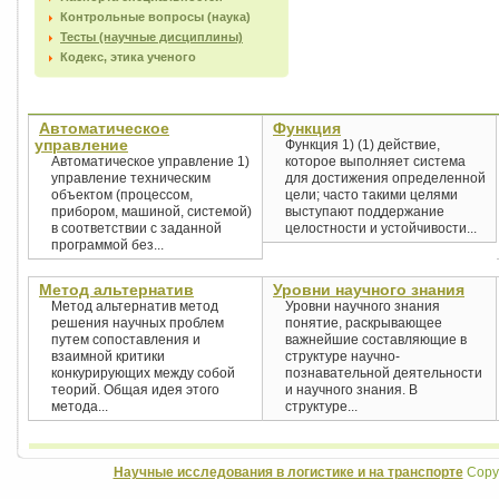
Контрольные вопросы (наука)
Тесты (научные дисциплины)
Кодекс, этика ученого
Автоматическое
Функция
управление
Функция 1) (1) действие,
Автоматическое управление 1)
которое выполняет система
управление техническим
для достижения определенной
объектом (процессом,
цели; часто такими целями
прибором, машиной, системой)
выступают поддержание
в соответствии с заданной
целостности и устойчивости...
программой без...
Метод альтернатив
Уровни научного знания
Метод альтернатив метод
Уровни научного знания
решения научных проблем
понятие, раскрывающее
путем сопоставления и
важнейшие составляющие в
взаимной критики
структуре научно-
конкурирующих между собой
познавательной деятельности
теорий. Общая идея этого
и научного знания. В
метода...
структуре...
Научные исследования в логистике и на транспорте
Copyr