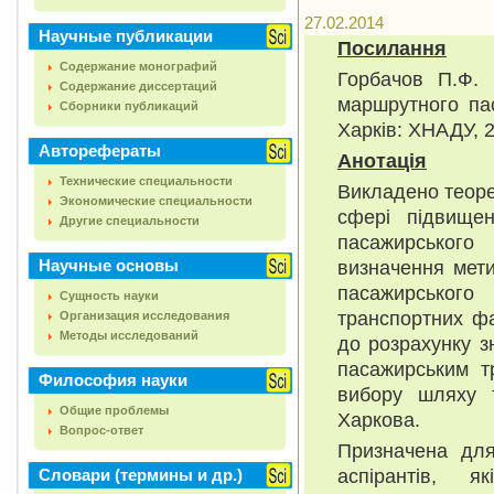
27.02.2014
Научные публикации
Посилання
Содержание монографий
Горбачов П.Ф. 
Содержание диссертаций
маршрутного пас
Сборники публикаций
Харків: ХНАДУ, 2
Авторефераты
Анотація
Технические специальности
Викладено теорет
Экономические специальности
сфері підвищен
Другие специальности
пасажирського
Научные основы
визначення мети
пасажирськог
Сущность науки
транспортних фа
Организация исследования
Методы исследований
до розрахунку з
пасажирським т
Философия науки
вибору шляху т
Общие проблемы
Харкова.
Вопрос-ответ
Призначена для 
аспірантів, я
Словари (термины и др.)