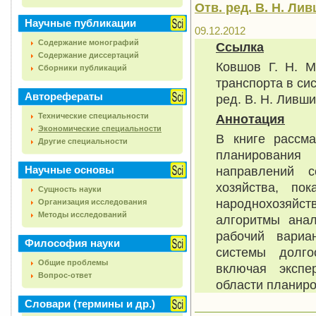
Отв. ред. В. Н. Лив
Научные публикации
09.12.2012
Содержание монографий
Ссылка
Содержание диссертаций
Ковшов Г. Н. М
Сборники публикаций
транспорта в си
Авторефераты
ред. В. Н. Лившиц
Технические специальности
Аннотация
Экономические специальности
В книге рассма
Другие специальности
планирования 
Научные основы
направлений с
хозяйства, по
Сущность науки
народнохозяйст
Организация исследования
Методы исследований
алгоритмы анал
рабочий вариа
Философия науки
системы долго
Общие проблемы
включая экспе
Вопрос-ответ
области планиро
Словари (термины и др.)