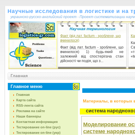
Научные исследования в логистике и на т
украинско-русско-английский проект - Проект систематизации науч
Факт (від лат. factum - зроблене, що
Ка
вчинилося)
Ка
Факт (від лат. factum - зроблене, що
С
вчинилося) 1) будь-який не
«т
залежний від спостерігача стан
«t
дійсності чи подія, що з...
Античная наука
Главная
Античная наука 1) один из
культурно-исторических типов науки
Главное меню
в ходе ее длительной эволюции.
Сформировался в Древней Гре...
Главная
Карта сайта
Материалы, в которых вс
RSS-лента сайта
система народнохо
Реклама на сайте
Наши баннеры
Контактная информация
Моделирование ос
Тестирование on-line (рус)
системе народнохо
Тестирование on-line (укр)