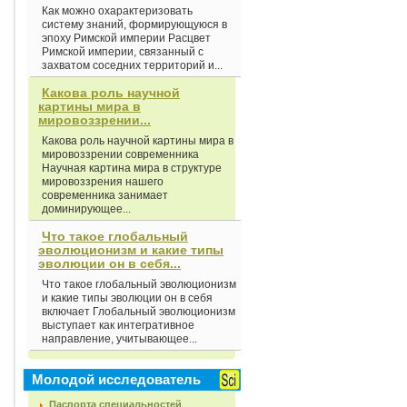
Как можно охарактеризовать
систему знаний, формирующуюся в
эпоху Римской империи Расцвет
Римской империи, связанный с
захватом соседних территорий и...
Какова роль научной
картины мира в
мировоззрении...
Какова роль научной картины мира в
мировоззрении современника
Научная картина мира в структуре
мировоззрения нашего
современника занимает
доминирующее...
Что такое глобальный
эволюционизм и какие типы
эволюции он в себя...
Что такое глобальный эволюционизм
и какие типы эволюции он в себя
включает Глобальный эволюционизм
выступает как интегративное
направление, учитывающее...
Молодой исследователь
Паспорта специальностей