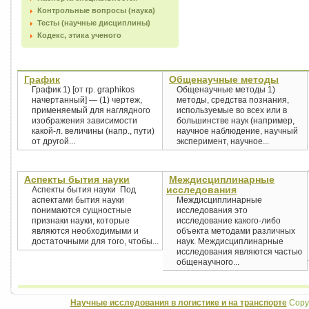
Контрольные вопросы (наука)
Тесты (научные дисциплины)
Кодекс, этика ученого
График
Общенаучные методы
График 1) [от гр. graphikos
Общенаучные методы 1)
начертанный] — (1) чертеж,
методы, средства познания,
применяемый для наглядного
используемые во всех или в
изображения зависимости
большинстве наук (например,
какой-л. величины (напр., пути)
научное наблюдение, научный
от другой...
эксперимент, научное...
Аспекты бытия науки
Междисциплинарные
исследования
Аспекты бытия науки Под
аспектами бытия науки
Междисциплинарные
понимаются сущностные
исследования это
признаки науки, которые
исследование какого-либо
являются необходимыми и
объекта методами различных
достаточными для того, чтобы...
наук. Междисциплинарные
исследования являются частью
общенаучного...
Научные исследования в логистике и на транспорте
Copyr