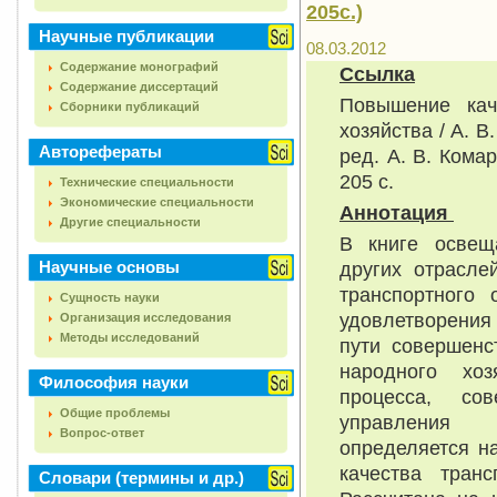
205с.)
Научные публикации
08.03.2012
Содержание монографий
Ссылка
Содержание диссертаций
Повышение кач
Сборники публикаций
хозяйства / А. В
Авторефераты
ред. А. В. Кома
205 с.
Технические специальности
Экономические специальности
Аннотация
Другие специальности
В книге освещ
Научные основы
других отрасле
транспортного 
Сущность науки
удовлетворения 
Организация исследования
Методы исследований
пути совершенс
народного хоз
Философия науки
процесса, со
Общие проблемы
управления к
Вопрос-ответ
определяется н
качества транс
Словари (термины и др.)