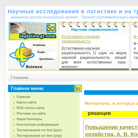
Научные исследования в логистике и на т
украинско-русско-английский проект - Проект систематизации науч
Естественно-научная
В 
рациональность
В 
Естественно-научная
и
рациональность 1) один из видов
На
научной рациональности, общий
та
для всех естественных наук;
включает ...
Главная
Эволюция
Эволюция 1) направленное
Главное меню
изменение любого процесса,
системы, предмета, имеющее
Главная
необратимый характер.
Карта сайта
Материалы, в которых вс
RSS-лента сайта
рязанцев
Реклама на сайте
Наши баннеры
Контактная информация
Повышение качест
Тестирование on-line (рус)
хозяйства. А. В. Ко
Тестирование on-line (укр)