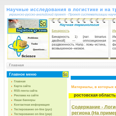
Научные исследования в логистике и на т
украинско-русско-английский проект - Проект систематизации науч
Бинарность
Им
Бинарность 1) [лат. binarius
Им
двойной] — оппозиционная
зн
раздвоенность. Напр.: ложь–истина,
фи
возвышенное–низкое.
сс
Структура знания в технонауках
Главная
Структура знания в технонауках 1)
совокупность различных уровней
технического знания.
Главное меню
Главная
Карта сайта
Материалы, в которых вс
RSS-лента сайта
ростовская область
Реклама на сайте
Наши баннеры
Контактная информация
Содержание - Логи
Тестирование on-line (рус)
региона (На приме
Тестирование on-line (укр)