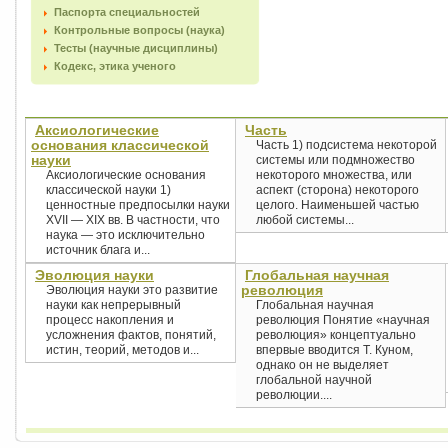
Паспорта специальностей
Контрольные вопросы (наука)
Тесты (научные дисциплины)
Кодекс, этика ученого
Аксиологические
Часть
основания классической
Часть 1) подсистема некоторой
науки
системы или подмножество
Аксиологические основания
некоторого множества, или
классической науки 1)
аспект (сторона) некоторого
ценностные предпосылки науки
целого. Наименьшей частью
XVII — XIX вв. В частности, что
любой системы...
наука — это исключительно
источник блага и...
Эволюция науки
Глобальная научная
революция
Эволюция науки это развитие
науки как непрерывный
Глобальная научная
процесс накопления и
революция Понятие «научная
усложнения фактов, понятий,
революция» концептуально
истин, теорий, методов и...
впервые вводится Т. Куном,
однако он не выделяет
глобальной научной
революции....