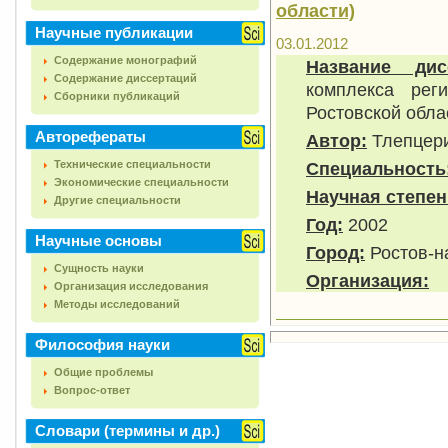
области)
Научные публикации
03.01.2012
Содержание монографий
Название дис
Содержание диссертаций
комплекса рег
Сборники публикаций
Ростовской обла
Авторефераты
Автор:
Тлепцери
Технические специальности
Специальность
Экономические специальности
Научная степен
Другие специальности
Год:
2002
Научные основы
Город:
Ростов-н
Сущность науки
Организация:
Организация исследования
Методы исследований
Философия науки
Общие проблемы
Вопрос-ответ
Словари (термины и др.)