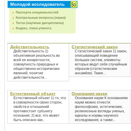
Молодой исследователь
Паспорта специальностей
Контрольные вопросы (наука)
Тесты (научные дисциплины)
Кодекс, этика ученого
Действительность
Статистический закон
Действительность 1)
Статистический закон 1) закон,
объективная реальность во
описывающий поведение
всей ее конкретности,
больших систем, элементы
совокупность природных и
которых ведут себя случайным
общественно-исторических
образом (статистические
явлений; понятие
ансамбли). Такие...
действительности...
Естественный объект
Основания науки
Естественный объект 1) то, что
Основания науки К основаниям
в совокупности своих сторон,
науки можно отнести
свойств и отношений
философские, эстетические,
противостоит субъекту
религиозные взгляды ученых,
познания; 2) все, что может
идеалы и нормы научного
быть описано как...
исследования, а также...