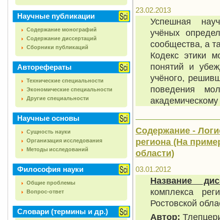
23.02.2013
Научные публикации
Успешная науч
Содержание монографий
учёных определ
Содержание диссертаций
сообщества, а т
Сборники публикаций
Кодекс этики м
понятий и убеж
Авторефераты
учёного, решивш
Технические специальности
поведения мо
Экономические специальности
Другие специальности
академическому 
Научные основы
Содержание - Логи
Сущность науки
региона (На приме
Организация исследования
Методы исследований
области)
Философия науки
03.01.2012
Название дис
Общие проблемы
комплекса рег
Вопрос-ответ
Ростовской обла
Словари (термины и др.)
Автор:
Тлепцери