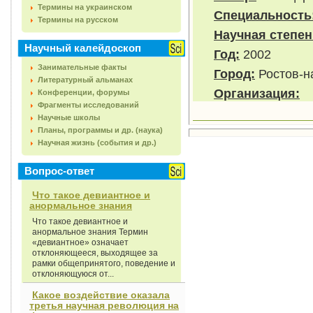
Термины на украинском
Специальность
Термины на русском
Научная степен
Научный калейдоскоп
Год:
2002
Занимательные факты
Город:
Ростов-н
Литературный альманах
Организация:
Конференции, форумы
Фрагменты исследований
Научные школы
Планы, программы и др. (наука)
Научная жизнь (события и др.)
Вопрос-ответ
Что такое девиантное и
анормальное знания
Что такое девиантное и
анормальное знания Термин
«девиантное» означает
отклоняющееся, выходящее за
рамки общепринятого, поведение и
отклоняющуюся от...
Какое воздействие оказала
третья научная революция на