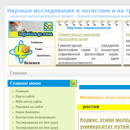
Научные исследования в логистике и на т
украинско-русско-английский проект - Проект систематизации науч
Гуманитарная парадигма
Мо
философии науки
М
Гуманитарная парадигма
на
философии науки 1) концепции
л
современной философии науки,
тр
исходящие из идеи
...
человекоразмерного, ...
Главная
Аналитические истины
Аналитические истины 1)
Главное меню
высказывания, истинность которых
обусловлена не их соответствием
Главная
некоторому объекту познания, а...
Карта сайта
Материалы, в которых вс
RSS-лента сайта
ростов
Реклама на сайте
Наши баннеры
Контактная информация
Кодекс этики моло
Тестирование on-line (рус)
университет путей
Тестирование on-line (укр)