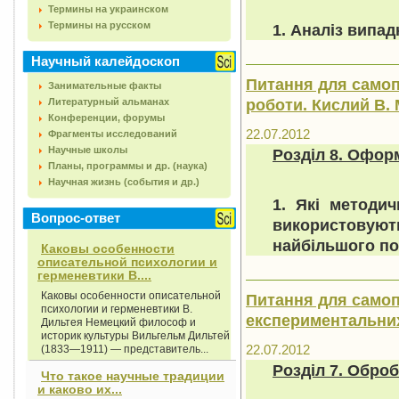
Термины на украинском
Термины на русском
1. Аналіз випад
Научный калейдоскоп
Питання для самоп
Занимательные факты
роботи. Кислий В. М
Литературный альманах
Конференции, форумы
22.07.2012
Фрагменты исследований
Научные школы
Розділ 8. Офор
Планы, программы и др. (наука)
Научная жизнь (события и др.)
1. Які методи
Вопрос-ответ
використовуют
найбільшого п
Каковы особенности
описательной психологии и
герменевтики В....
Каковы особенности описательной
Питання для самоп
психологии и герменевтики В.
експериментальних 
Дильтея Немецкий философ и
историк культуры Вильгельм Дильтей
22.07.2012
(1833—1911) — представитель...
Розділ 7. Обро
Что такое научные традиции
и каково их...