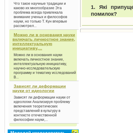
Что такое научные традиции и
1. Які припущ
каково их многообразие Эта
проблема всегда привлекала
помилок?
внимание ученых и философов
науки, но только Т. Кун впервые
рассмотрел...
Можно ли в основания науки
включать личностное знание,
интеллектуальную
инициативу,...
Можно ли в основания науки
включать личностное знание,
интеллектуальную инициативу,
научно-исследовательскую
программу и тематику исследований
В...
Зависят ли деформации
науки от идеологии
Зависят ли деформации науки от
идеологии Анализируя проблему
включения теоретических
представлений в культуру в
контексте отечественной
философии науки,...
Молодой исследователь