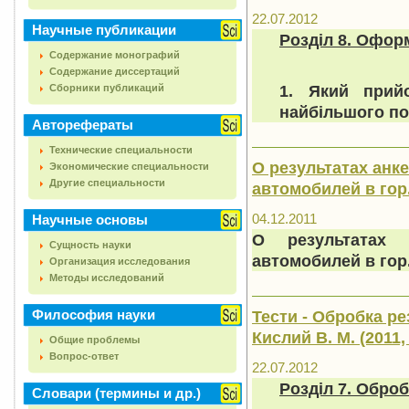
22.07.2012
Научные публикации
Розділ 8. Офор
Содержание монографий
Содержание диссертаций
1. Який прий
Сборники публикаций
найбільшого по
Авторефераты
Технические специальности
О результатах анк
Экономические специальности
Другие специальности
автомобилей в гор.
04.12.2011
Научные основы
О результатах 
Сущность науки
автомобилей в гор
Организация исследования
Методы исследований
Философия науки
Тести - Обробка р
Кислий В. М. (2011,
Общие проблемы
Вопрос-ответ
22.07.2012
Розділ 7. Обро
Словари (термины и др.)