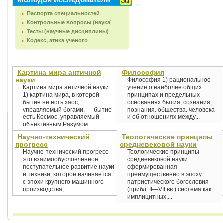
Паспорта специальностей
Контрольные вопросы (наука)
Тесты (научные дисциплины)
Кодекс, этика ученого
Картина мира античной
Философия
науки
Философия 1) рациональное
Картина мира античной науки
учение о наиболее общих
1) картина мира, в которой
принципах и предельных
бытие не есть хаос,
основаниях бытия, сознания,
управляемый богами, — бытие
познания, общества, человека
есть Космос, управляемый
и об отношениях между...
объективным Разумом...
Научно-технический
Теологические принципы
прогресс
средневековой науки
Научно-технический прогресс
Теологические принципы
это взаимообусловленное
средневековой науки
поступательное развитие науки
сформированная
и техники, которое начинается
преимущественно в эпоху
с эпохи крупного машинного
патристического богословия
производства,...
(прибл. II—VII вв.) система как
имплицитных,...