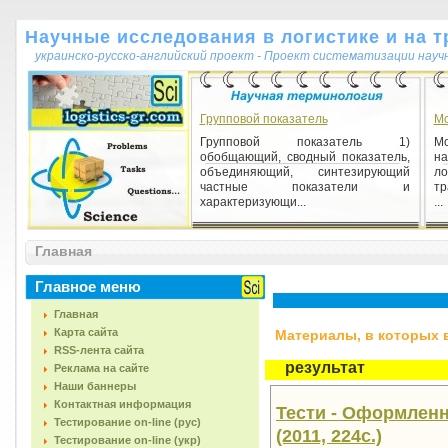
Научные исследования в логистике и на т
украинско-русско-английский проект - Проект систематизации науч
Групповой показатель
Мо
Групповой показатель 1)
М
обобщающий, сводный показатель,
на
объединяющий, синтезирующий
л
частные показатели и
тр
характеризующи...
...
Практика (від грец. praktikos -
Главная
діяльний, активний)
Практика (від грец. praktikos -
Главное меню
діяльний, активний) 1) суспільно-
історична предметно-матеріальна
Главная
діяльність людей, спря...
Карта сайта
Материалы, в которых вс
RSS-лента сайта
результат
Реклама на сайте
Наши баннеры
Контактная информация
Тести - Оформлення
Тестирование on-line (рус)
(2011, 224с.)
Тестирование on-line (укр)