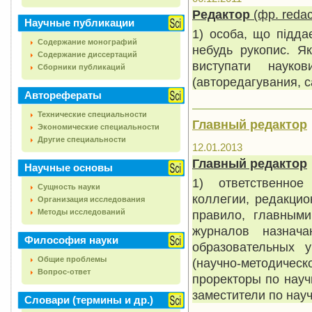
Редактор
(фр.
redac
Научные публикации
1) особа, що підда
Содержание монографий
небудь рукопис. Я
Содержание диссертаций
виступати науко
Сборники публикаций
(авторедагувания, с
Авторефераты
Технические специальности
Главный редактор
Экономические специальности
Другие специальности
12.01.2013
Главный редактор
Научные основы
1) ответственно
Сущность науки
коллегии, редакцио
Организация исследования
Методы исследований
правило, главными
журналов назнача
Философия науки
образовательных 
Общие проблемы
(научно-методиче
Вопрос-ответ
проректоры по нау
заместители по науч
Словари (термины и др.)