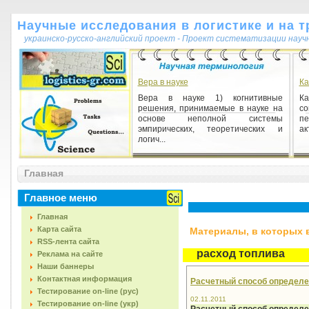
Научные исследования в логистике и на т
украинско-русско-английский проект - Проект систематизации науч
Вера в науке
Ка
Вера в науке 1) когнитивные
К
решения, принимаемые в науке на
со
основе неполной системы
пе
эмпирических, теоретических и
ак
логич...
Теоретический объект
Главная
Теоретический объект 1) идеальный
объект, или сконструированная
Главное меню
мышлением сущность как элемент
теоретической реальности...
Главная
Карта сайта
Материалы, в которых вс
RSS-лента сайта
расход топлива
Реклама на сайте
Наши баннеры
Контактная информация
Расчетный способ определе
Тестирование on-line (рус)
02.11.2011
Тестирование on-line (укр)