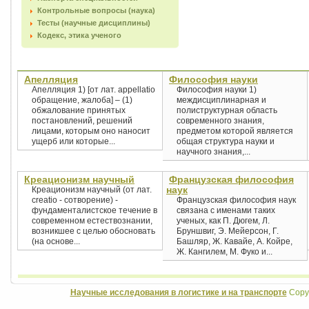
Контрольные вопросы (наука)
Тесты (научные дисциплины)
Кодекс, этика ученого
Апелляция
Философия науки
Апелляция 1) [от лат. appellatio
Философия науки 1)
обращение, жалоба] – (1)
междисциплинарная и
обжалование принятых
полиструктурная область
постановлений, решений
современного знания,
лицами, которым оно наносит
предметом которой является
ущерб или которые...
общая структура науки и
научного знания,...
Креационизм научный
Французская философия
наук
Креационизм научный (от лат.
creatio - сотворение) -
Французская философия наук
фундаменталистское течение в
связана с именами таких
современном естествознании,
ученых, как П. Дюгем, Л.
возникшее с целью обосновать
Бруншвиг, Э. Мейерсон, Г.
(на основе...
Башляр, Ж. Кавайе, А. Койре,
Ж. Кангилем, М. Фуко и...
Научные исследования в логистике и на транспорте
Copyr