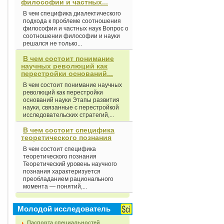
философии и частных...
В чем специфика диалектического
подхода к проблеме соотношения
философии и частных наук Вопрос о
соотношении философии и науки
решался не только...
В чем состоит понимание
научных революций как
перестройки оснований...
В чем состоит понимание научных
революций как перестройки
оснований науки Этапы развития
науки, связанные с перестройкой
исследовательских стратегий,...
В чем состоит специфика
теоретического познания
В чем состоит специфика
теоретического познания
Теоретический уровень научного
познания характеризуется
преобладанием рационального
момента — понятий,...
Молодой исследователь
Паспорта специальностей