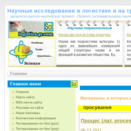
Научные исследования в логистике и на т
украинско-русско-английский проект - Проект систематизации науч
Наука как подсистема культуры
Ка
Наука как подсистема культуры 1)
К
одно из важнейших измерений
с
общей структуры науки и ее
з
функций в развитии общества. Бу...
ну
оп
Новизна
Главная
Новизна 1) критерій якості
інформації (результатів наукових
досліджень). Відбиває суспільно
Главное меню
значимі нові знання, факти,...
Главная
Карта сайта
Материалы, в которых вс
RSS-лента сайта
просування
Реклама на сайте
Наши баннеры
Контактная информация
Процес (лат. proce
Тестирование on-line (рус)
Тестирование on-line (укр)
06.12.2011