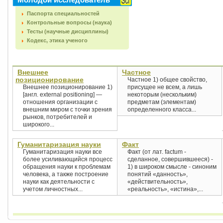
Паспорта специальностей
Контрольные вопросы (наука)
Тесты (научные дисциплины)
Кодекс, этика ученого
Внешнее
Частное
позиционирование
Частное 1) общее свойство,
Внешнее позиционирование 1)
присущее не всем, а лишь
[англ. external positioning] —
некоторым (нескольким)
отношения организации с
предметам (элементам)
внешним миром с точки зрения
определенного класса...
рынков, потребителей и
широкого...
Гуманитаризация науки
Факт
Гуманитаризация науки все
Факт (от лат. factum -
более усиливающийся процесс
сделанное, совершившееся) -
обращения науки к проблемам
1) в широком смысле - синоним
человека, а также построение
понятий «данность»,
науки как деятельности с
«действительность»,
учетом личностных...
«реальность», «истина»,...