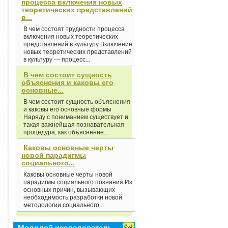
процесса включения новых
теоретических представлений
в...
В чем состоят трудности процесса
включения новых теоретических
представлений в культуру Включение
новых теоретических представлений
в культуру — процесс...
В чем состоит сущность
объяснения и каковы его
основные...
В чем состоит сущность объяснения
и каковы его основные формы
Наряду с пониманием существует и
такая важнейшая познавательная
процедура, как объяснение....
Каковы основные черты
новой парадигмы
социального...
Каковы основные черты новой
парадигмы социального познания Из
основных причин, вызывающих
необходимость разработки новой
методологии социального...
Молодой исследователь