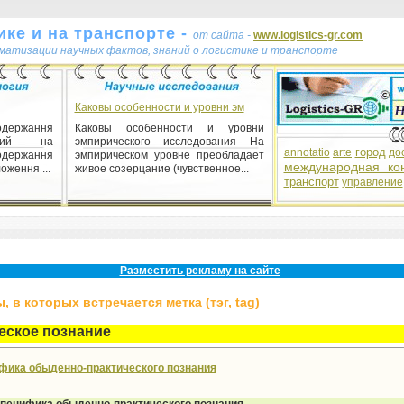
ке и на транспорте -
от сайта -
www.logistics-gr.com
ематизации научных фактов, знаний о логистике и транспорте
Каковы особенности и уровни эм
одержання
Каковы особенности и уровни
аний на
эмпирического исследования На
город
annotatio
arte
до
одержання
эмпирическом уровне преобладает
международная ко
оження ...
живое созерцание (чувственное...
транспорт
управление
 1) см.
Разместить рекламу на сайте
 в которых встречается метка (тэг, tag)
еское познание
фика обыденно-практического познания