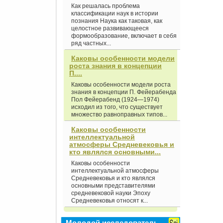
Как решалась проблема
классификации наук в истории
познания Наука как таковая, как
целостное развивающееся
формообразование, включает в себя
ряд частных...
Каковы особенности модели
роста знания в концепции
П....
Каковы особенности модели роста
знания в концепции П. Фейерабенда
Пол Фейерабенд (1924—1974)
исходил из того, что существует
множество равноправных типов...
Каковы особенности
интеллектуальной
атмосферы Средневековья и
кто являлся основными...
Каковы особенности
интеллектуальной атмосферы
Средневековья и кто являлся
основными представителями
средневековой науки Эпоху
Средневековья относят к...
Молодой исследователь