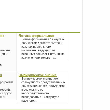
ект
Логика формальная
Логика формальная 1) наука о
логическом доказательстве и
законах правильного
ические
мышления, ведущего от
ции и
истинных посылок к истинным
заключениям только на...
в
я
Эмпирическое знание
Эмпирическое знание это
программа
совокупность представлений о
действительности, получаемая
теорий,
в результате ее
х друг с
непосредственного
 И....
исследования. В структуре
научного...