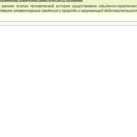
специфика обыденно-практического познания
 ранних этапах человеческой истории существовало
обыденно-практичес
лявшее элементарные сведения о природе и окружающей действительност