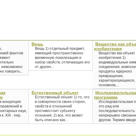
Вещь
Вещество как объ
изобретения
к,
Вещь 1) отдельный предмет,
некий фантом
имеющий пространственно-
Вещество как объект
лемент
временную локализацию и
изобретения 1)
сительно
набор свойств, отличающих его
индивидуальные хим
, невозможно
от других...
соединения, компози
о говорить...
продукты ядерного
превращения,
характеризующиеся, 
основном,...
как
Естественный объект
Исследовательска
ки
программа
Естественный объект 1) то, что
к концепция
в совокупности своих сторон,
Исследовательская 
аправлений в
свойств и отношений
это ряд или
нитарных наук,
противостоит субъекту
последовательность 
к. XIX - пер.
познания; 2) все, что может
непрерывно связанны
быть описано как...
другом. Термин введен