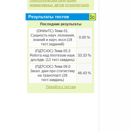
фонд
технологических наук
нормативных автов
інтерпретація
Результаты тестов
Последние результаты
(ОНИиТС) Тема 01.
Сущность науч. познания,
0.00 %
знаний и науч. иссл.(18
тест.заданий)
(ПДТСіОС) Тема 05.3
Робота над гіпотезою наук.
33.33 %
дослідж. (12 тест.завдань)
(ПДТСіОС) Тема 09.0
Загал. дані про статистику
46.43 %
на транспорті (28
тест.завдань)
Перейти к тестам