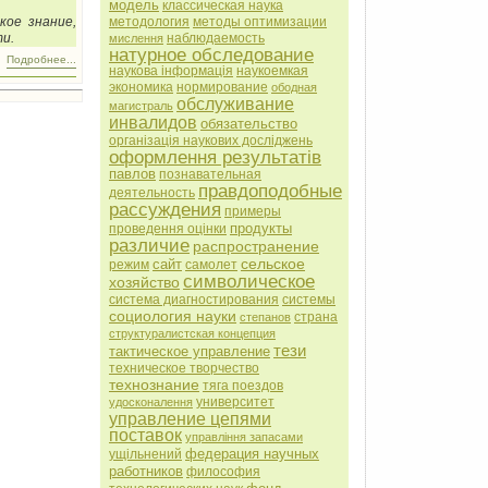
модель
классическая наука
методология
методы оптимизации
кое знание,
наблюдаемость
и.
мислення
натурное обследование
Подробнее...
наукова інформація
наукоемкая
экономика
нормирование
ободная
обслуживание
магистраль
инвалидов
обязательство
організація наукових досліджень
оформлення результатів
павлов
познавательная
правдоподобные
деятельность
рассуждения
примеры
продукты
проведення оцінки
различие
распространение
сельское
сайт
режим
самолет
символическое
хозяйство
система диагностирования
системы
социология науки
страна
степанов
структуралистская концепция
тези
тактическое управление
техническое творчество
технознание
тяга поездов
университет
удосконалення
управление цепями
поставок
управління запасами
федерация научных
ущільнений
работников
философия