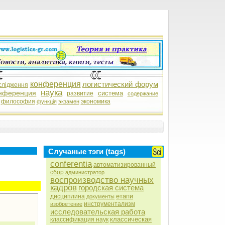
конференция
логистический форум
слідження
наука
нференция
система
развитие
содержание
философия
экономика
функція
экзамен
Случаные тэги (tags)
conferentia
автоматизированный
сбор
администратор
воспроизводство научных
кадров
городская система
етапи
дисциплина
документы
инструментализм
изобретение
исследовательская работа
классическая
классификация наук