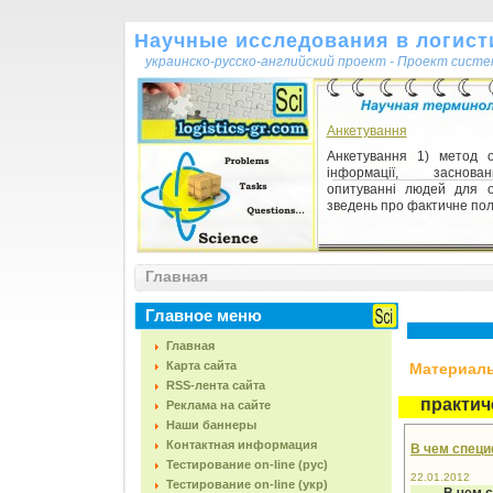
Научные исследования в логисти
украинско-русско-английский проект - Проект сист
Анкетування
Анкетування 1) метод 
інформації, заснов
опитуванні людей для 
зведень про фактичне пол
Принцип историзма
Главная
Принцип историзма
Историзма принцип.
Главное меню
Главная
Карта сайта
Материалы,
RSS-лента сайта
практич
Реклама на сайте
Наши баннеры
Контактная информация
В чем специ
Тестирование on-line (рус)
22.01.2012
Тестирование on-line (укр)