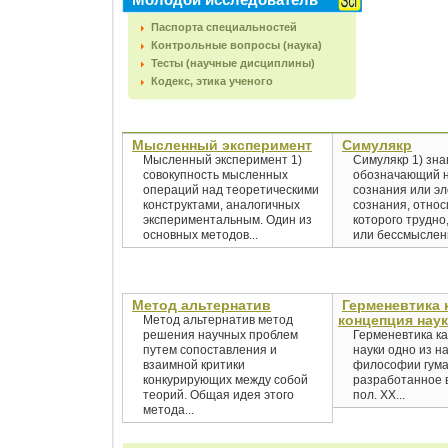
Паспорта специальностей
Контрольные вопросы (наука)
Тесты (научные дисциплины)
Кодекс, этика ученого
Мысленный эксперимент
Симулякр
Мысленный эксперимент 1)
Симулякр 1) зна
совокупность мысленных
обозначающий 
операций над теоретическими
сознания или э
конструктами, аналогичных
сознания, отно
экспериментальным. Один из
которого трудно
основных методов...
или бессмысленн
Метод альтернатив
Герменевтика 
концепция нау
Метод альтернатив метод
решения научных проблем
Герменевтика ка
путем сопоставления и
науки одно из н
взаимной критики
философии гума
конкурирующих между собой
разработанное в 
теорий. Общая идея этого
пол. XX...
метода...