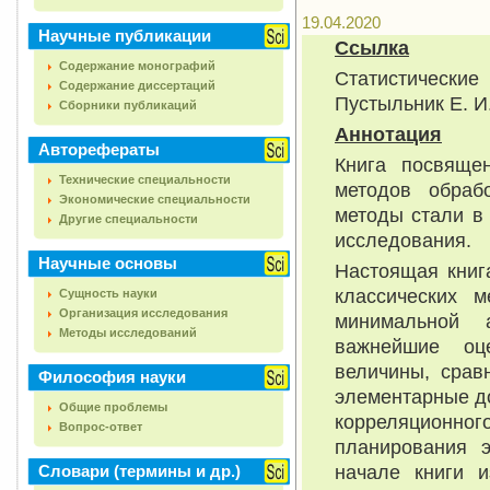
19.04.2020
Научные публикации
Ссылка
Содержание монографий
Статистически
Содержание диссертаций
Пустыльник Е. И
Сборники публикаций
Аннотация
Авторефераты
Книга посвяще
Технические специальности
методов обраб
Экономические специальности
методы стали в
Другие специальности
исследования.
Научные основы
Настоящая книг
классических 
Сущность науки
Организация исследования
минимальной 
Методы исследований
важнейшие оц
величины, срав
Философия науки
элементарные д
Общие проблемы
корреляционного
Вопрос-ответ
планирования э
начале книги 
Словари (термины и др.)