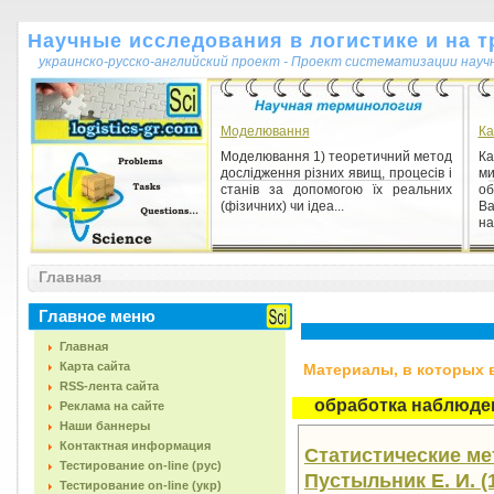
Научные исследования в логистике и на т
украинско-русско-английский проект - Проект систематизации науч
Моделювання
Ка
Моделювання 1) теоретичний метод
К
дослідження різних явищ, процесів і
ми
станів за допомогою їх реальних
об
(фізичних) чи ідеа...
В
на
Внесистемные единицы
Главная
Внесистемные единицы 1) единицы
физических величин, не входящие
ни в одну из систем единиц.
Главное меню
Внесистемные единицы выбира...
Главная
Карта сайта
Материалы, в которых вс
RSS-лента сайта
обработка наблюде
Реклама на сайте
Наши баннеры
Контактная информация
Статистические ме
Тестирование on-line (рус)
Пустыльник Е. И. (1
Тестирование on-line (укр)