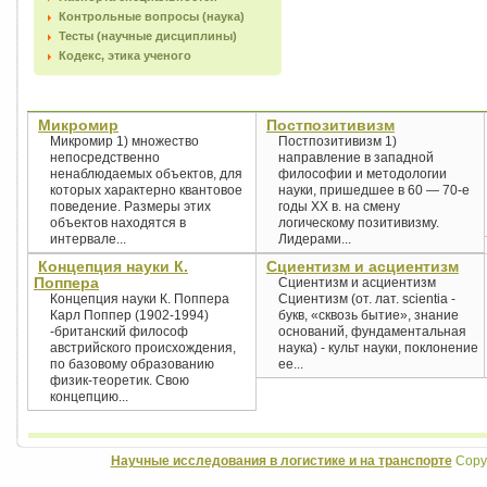
Контрольные вопросы (наука)
Тесты (научные дисциплины)
Кодекс, этика ученого
Микромир
Постпозитивизм
Микромир 1) множество
Постпозитивизм 1)
непосредственно
направление в западной
ненаблюдаемых объектов, для
философии и методологии
которых характерно квантовое
науки, пришедшее в 60 — 70-е
поведение. Размеры этих
годы XX в. на смену
объектов находятся в
логическому позитивизму.
интервале...
Лидерами...
Концепция науки К.
Сциентизм и асциентизм
Поппера
Сциентизм и асциентизм
Концепция науки К. Поппера
Сциентизм (от. лат. scientia -
Карл Поппер (1902-1994)
букв, «сквозь бытие», знание
-британский философ
оснований, фундаментальная
австрийского происхождения,
наука) - культ науки, поклонение
по базовому образованию
ее...
физик-теоретик. Свою
концепцию...
Научные исследования в логистике и на транспорте
Copyr