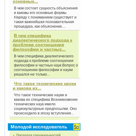
основные...
В чем состоит сущность объяснения
и каковы его основные формы
Наряду с пониманием существует и
такая важнейшая познавательная
процедура, как объяснение....
В чем специфика
диалектического подхода к
проблеме соотношения
философии и частных...
В чем специфика диалектического
подхода к проблеме соотношения
философии и частных наук Вопрос о
соотношении философии и науки
решался не только...
Что такое технические науки
и какова их...
Что такое технические науки и
какова их специфика Возникновение
технических наук имело
социокультурные предпосылки. Оно
происходило в эпоху вступления...
Молодой исследователь
Паспорта специальностей