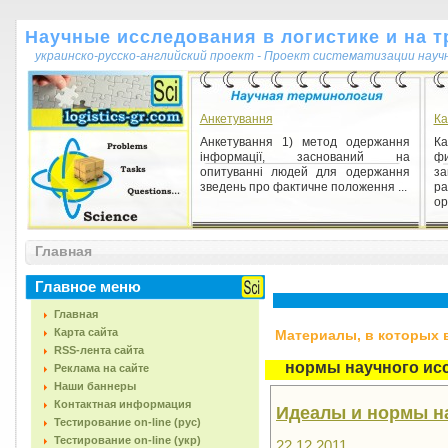
Научные исследования в логистике и на т
украинско-русско-английский проект - Проект систематизации науч
Анкетування
Ка
Анкетування 1) метод одержання
К
інформації, заснований на
ф
опитуванні людей для одержання
з
зведень про фактичне положення ...
р
ор
Процес (лат. processus - хід,
походження, просування)
Главная
Процес (лат. processus - хід,
походження, просування) 1)
Главное меню
закономірна, послідовна, безупинна
зміна наступних друг за дру...
Главная
Карта сайта
Материалы, в которых вс
RSS-лента сайта
нормы научного ис
Реклама на сайте
Наши баннеры
Контактная информация
Идеалы и нормы н
Тестирование on-line (рус)
Тестирование on-line (укр)
22.12.2011