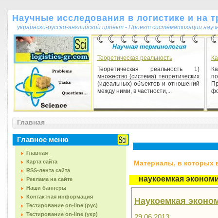
Научные исследования в логистике и на т
украинско-русско-английский проект - Проект систематизации науч
Теоретическая реальность
Ка
Теоретическая реальность 1)
К
множество (система) теоретических
по
(идеальных) объектов и отношений
Пр
между ними, в частности,...
фо
Ветви дерева целей
Главная
Ветви дерева целей 1)
подчиненные генеральной цели
подцели первого, второго и
Главное меню
последующего уровней.
Главная
Карта сайта
Материалы, в которых вс
RSS-лента сайта
наукоемкая эконом
Реклама на сайте
Наши баннеры
Контактная информация
Наукоемкая эконо
Тестирование on-line (рус)
Тестирование on-line (укр)
29.06.2013