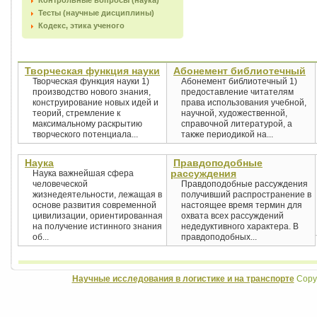
Контрольные вопросы (наука)
Тесты (научные дисциплины)
Кодекс, этика ученого
Творческая функция науки
Абонемент библиотечный
Творческая функция науки 1)
Абонемент библиотечный 1)
производство нового знания,
предоставление читателям
конструирование новых идей и
права использования учебной,
теорий, стремление к
научной, художественной,
максимальному раскрытию
справочной литературой, а
творческого потенциала...
также периодикой на...
Наука
Правдоподобные
рассуждения
Наука важнейшая сфера
человеческой
Правдоподобные рассуждения
жизнедеятельности, лежащая в
получивший распространение в
основе развития современной
настоящее время термин для
цивилизации, ориентированная
охвата всех рассуждений
на получение истинного знания
недедуктивного характера. В
об...
правдоподобных...
Научные исследования в логистике и на транспорте
Copyr