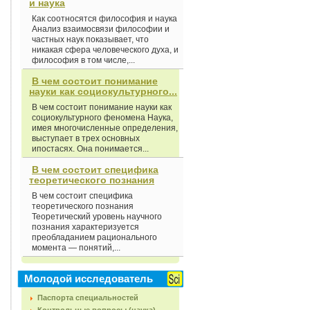
и наука
Как соотносятся философия и наука
Анализ взаимосвязи философии и
частных наук показывает, что
никакая сфера человеческого духа, и
философия в том числе,...
В чем состоит понимание
науки как социокультурного...
В чем состоит понимание науки как
социокультурного феномена Наука,
имея многочисленные определения,
выступает в трех основных
ипостасях. Она понимается...
В чем состоит специфика
теоретического познания
В чем состоит специфика
теоретического познания
Теоретический уровень научного
познания характеризуется
преобладанием рационального
момента — понятий,...
Молодой исследователь
Паспорта специальностей