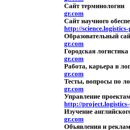
Сайт термино
gr.com
Сайт научного обес
http://science.logistics
Образовательны
gr.com
Городская лог
gr.com
Работа, карьера в л
gr.com
Тесты, вопросы по ло
gr.com
Управление про
http://project.logistics
Изучение английског
gr.com
Объявления и р