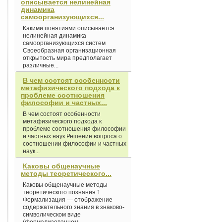
описывается нелинейная
динамика
самоорганизующихся...
Какими понятиями описывается
нелинейная динамика
самоорганизующихся систем
Своеобразная организационная
открытость мира предполагает
различные...
В чем состоят особенности
метафизического подхода к
проблеме соотношения
философии и частных...
В чем состоят особенности
метафизического подхода к
проблеме соотношения философии
и частных наук Решение вопроса о
соотношении философии и частных
наук...
Каковы общенаучные
методы теоретического...
Каковы общенаучные методы
теоретического познания 1.
Формализация — отображение
содержательного знания в знаково-
символическом виде