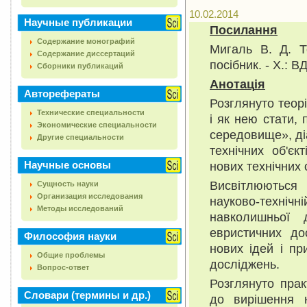
10.02.2014
Научные публикации
Посилання
Содержание монографий
Мигаль В. Д. Т
Содержание диссертаций
посібник. - X.: 
Сборники публикаций
Анотац
і
я
Авторефераты
Розглянуто теорі
Технические специальности
і як нею стати, 
Экономические специальности
середовище», діа
Другие специальности
технічних об'єк
Научные основы
нових технічних о
Висвітлюються
Сущность науки
Организация исследования
науково-техніч
Методы исследований
навколишньої д
евристичних до
Философия науки
нових ідей і пр
Общие проблемы
досліджень.
Вопрос-ответ
Розглянуто прак
Словари (термины и др.)
до вирішення 