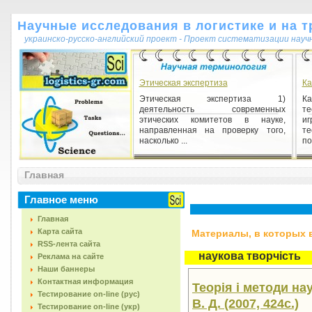
Научные исследования в логистике и на т
украинско-русско-английский проект - Проект систематизации науч
Этическая экспертиза
Ка
Этическая экспертиза 1)
К
деятельность современных
т
этических комитетов в науке,
иг
направленная на проверку того,
т
насколько ...
по
Абсолютизация
Главная
Абсолютизация 1) [от лат. absolutus
безусловный] — мыслительный
Главное меню
прием, суть которого заключается в
том, что в качестве ...
Главная
Карта сайта
Материалы, в которых вс
RSS-лента сайта
наукова творчість
Реклама на сайте
Наши баннеры
Контактная информация
Теорія і методи на
Тестирование on-line (рус)
В. Д. (2007, 424с.)
Тестирование on-line (укр)