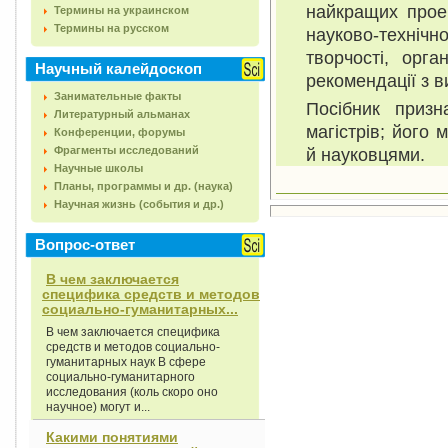
найкращих проек
Термины на украинском
Термины на русском
науково-технічн
творчості, орга
Научный калейдоскоп
рекомендації з 
Занимательные факты
Посібник призна
Литературный альманах
магістрів; його
Конференции, форумы
Фрагменты исследований
й науковцями.
Научные школы
Планы, программы и др. (наука)
Научная жизнь (события и др.)
Вопрос-ответ
В чем заключается
специфика средств и методов
социально-гуманитарных...
В чем заключается специфика
средств и методов социально-
гуманитарных наук В сфере
социально-гуманитарного
исследования (коль скоро оно
научное) могут и...
Какими понятиями