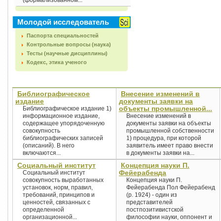
(формализованном...
Молодой исследователь
Паспорта специальностей
Контрольные вопросы (наука)
Тесты (научные дисциплины)
Кодекс, этика ученого
Библиографическое
Внесение изменений в
издание
документы заявки на
объекты промышленной...
Библиографическое издание 1)
информационное издание,
Внесение изменений в
содержащее упорядоченную
документы заявки на объекты
совокупность
промышленной собственности
библиографических записей
1) процедура, при которой
(описаний). В него
заявитель имеет право внести
включаются...
в документы заявки на...
Социальный институт
Концепция науки П.
Фейерабенда
Социальный институт
совокупность выработанных
Концепция науки П.
установок, норм, правил,
Фейерабенда Пол Фейерабенд
требований, принципов и
(р. 1924) - один из
ценностей, связанных с
представителей
определенной
постпозитивистской
организационной...
философии науки, оппонент и