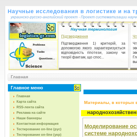
Научные исследования в логистике и на т
украинско-русско-английский проект - Проект систематизации науч
Підтвердження
Чт
Підтвердження 1) критерій, за
Ч
допомогою якого характеризується
э
відповідність гіпотези, закону чи
э
теорії фактам, що спос...
Г
вы
Практика
Главная
Практика 1) материальная
деятельность людей в ее различных
формах (экономической, технико-
Главное меню
технологической, социальной, ...
Главная
Карта сайта
Материалы, в которых вс
RSS-лента сайта
народнохозяйствен
Реклама на сайте
Наши баннеры
Контактная информация
Моделирование ос
Тестирование on-line (рус)
системе народнохо
Тестирование on-line (укр)