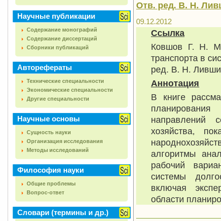
Отв. ред. В. Н. Лив
Научные публикации
09.12.2012
Содержание монографий
Ссылка
Содержание диссертаций
Ковшов Г. Н. М
Сборники публикаций
транспорта в си
Авторефераты
ред. В. Н. Лившиц
Технические специальности
Аннотация
Экономические специальности
В книге рассма
Другие специальности
планирования 
Научные основы
направлений с
хозяйства, по
Сущность науки
народнохозяйст
Организация исследования
Методы исследований
алгоритмы анал
рабочий вариа
Философия науки
системы долго
Общие проблемы
включая экспе
Вопрос-ответ
области планиро
Словари (термины и др.)