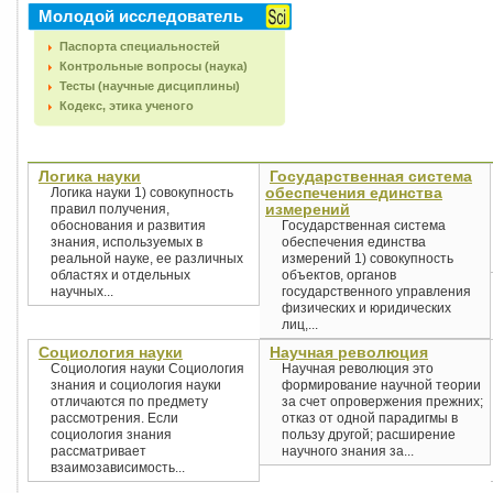
Молодой исследователь
Паспорта специальностей
Контрольные вопросы (наука)
Тесты (научные дисциплины)
Кодекс, этика ученого
Логика науки
Государственная система
обеспечения единства
Логика науки 1) совокупность
измерений
правил получения,
обоснования и развития
Государственная система
знания, используемых в
обеспечения единства
реальной науке, ее различных
измерений 1) совокупность
областях и отдельных
объектов, органов
научных...
государственного управления
физических и юридических
лиц,...
Социология науки
Научная революция
Социология науки Социология
Научная революция это
знания и социология науки
формирование научной теории
отличаются по предмету
за счет опровержения прежних;
рассмотрения. Если
отказ от одной парадигмы в
социология знания
пользу другой; расширение
рассматривает
научного знания за...
взаимозависимость...