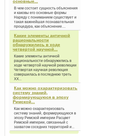
основные...
В чем состоит сущность объяснения
и каковы его основные формы
Наряду с пониманием существует и
такая важнейшая познавательная
процедура, как объяснение....
Какие элементы античной
рациональности
обнаружились в ходе
четвертой научной...
Какие элементы античной
рациональности обнаружились в
ходе четвертой научной революции
Четвертая научная революция
совершилась в последнюю треть
XX...
Как можно охарактеризовать
систему знаний,
формирующуюся в эпоху
Римской...
Как можно охарактеризовать
систему знаний, формирующуюся в
эпоху Римской империи Расцвет
Римской империи, связанный с
захватом соседних территорий и...