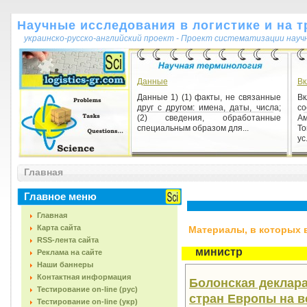
Научные исследования в логистике и на т
украинско-русско-английский проект - Проект систематизации науч
Данные
Вк
Данные 1) (1) факты, не связанные
Вк
друг с другом: имена, даты, числа;
с
(2) сведения, обработанные
Ам
специальным образом для...
То
ус.
Генерация
Главная
Генерация 1) [от лат. generatio
рождение, размножение] — то же,
что поколение.
Главное меню
Главная
Карта сайта
Материалы, в которых вс
RSS-лента сайта
министр
Реклама на сайте
Наши баннеры
Контактная информация
Болонская деклар
Тестирование on-line (рус)
стран Европы на вс
Тестирование on-line (укр)