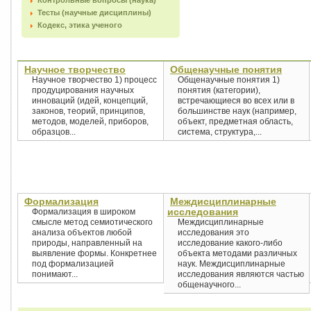
Контрольные вопросы (наука)
Тесты (научные дисциплины)
Кодекс, этика ученого
Научное творчество
Общенаучные понятия
Научное творчество 1) процесс
Общенаучные понятия 1)
продуцирования научных
понятия (категории),
инноваций (идей, концепций,
встречающиеся во всех или в
законов, теорий, принципов,
большинстве наук (например,
методов, моделей, приборов,
объект, предметная область,
образцов...
система, структура,...
Формализация
Междисциплинарные
исследования
Формализация в широком
смысле метод семиотического
Междисциплинарные
анализа объектов любой
исследования это
природы, направленный на
исследование какого-либо
выявление формы. Конкретнее
объекта методами различных
под формализацией
наук. Междисциплинарные
понимают...
исследования являются частью
общенаучного...