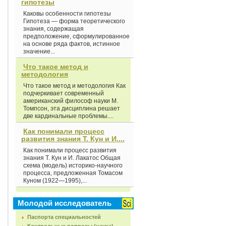
гипотезы
Каковы особенности гипотезы
Гипотеза — форма теоретического
знания, содержащая
предположение, сформулированное
на основе ряда фактов, истинное
значение...
Что такое метод и
методология
Что такое метод и методология Как
подчеркивает современный
американский философ науки М.
Томпсон, эта дисциплина решает
две кардинальные проблемы....
Как понимали процесс
развития знания Т. Кун и И....
Как понимали процесс развития
знания Т. Кун и И. Лакатос Общая
схема (модель) историко-научного
процесса, предложенная Томасом
Куном (1922—1995),...
Молодой исследователь
Паспорта специальностей