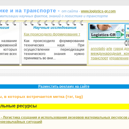
ке и на транспорте -
от сайта -
www.logistics-gr.com
ематизации научных фактов, знаний о логистике и транспорте
Как происходило формирование т
 название
Как происходило формирование
еменной
технических наук При
город
annotatio
arte
до
 которых
осуществлении периодизации
международная ко
ятие всех
технического знания нужно
транспорт
принимать во вни...
управление
 начало
дственного
ния вновь
Разместить рекламу на сайте
бъе...
 в которых встречается метка (тэг, tag)
альные ресурсы
- Логистика создания и использования резервов материальных ресурсов
 чрезвычайных ситуаций