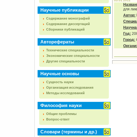
03.01.2012
Назван
для ли
Научные публикации
Автор:
Содержание монографий
Специа
Содержание диссертаций
Научна
Сборники публикаций
Год:
20
Город:
Авторефераты
Органи
Технические специальности
Экономические специальности
Другие специальности
Научные основы
Сущность науки
Организация исследования
Методы исследований
Философия науки
Общие проблемы
Вопрос-ответ
Словари (термины и др.)