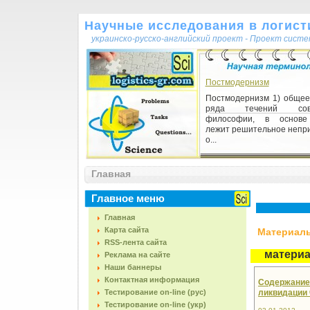
Научные исследования в логисти
украинско-русско-английский проект - Проект сист
Постмодернизм
Постмодернизм 1) общее
ряда течений совр
философии, в основе
лежит решительное непри
о...
Ввод в действие
Главная
Ввод в действие 1)
хозяйственного, произво
Главное меню
использования, примене
построенных, созданных о
Главная
Карта сайта
Материалы,
RSS-лента сайта
матери
Реклама на сайте
Наши баннеры
Контактная информация
Содержание 
Тестирование on-line (рус)
ликвидации
Тестирование on-line (укр)