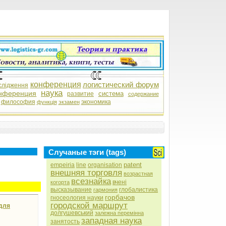
конференция
логистический форум
слідження
наука
нференция
система
развитие
содержание
философия
экономика
функція
экзамен
Случаные тэги (tags)
patent
empeiria
line
organisation
внешняя торговля
возрастная
всезнайка
вчені
когорта
высказывание
глобалистика
гармония
горбачов
гносеология науки
городской маршрут
 для
долгушевський
залежна перемінна
западная наука
занятость