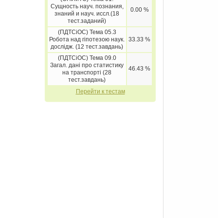
Сущность науч. познания,
0.00 %
знаний и науч. иссл.(18
тест.заданий)
(ПДТСіОС) Тема 05.3
Робота над гіпотезою наук.
33.33 %
дослідж. (12 тест.завдань)
(ПДТСіОС) Тема 09.0
Загал. дані про статистику
46.43 %
на транспорті (28
тест.завдань)
Перейти к тестам