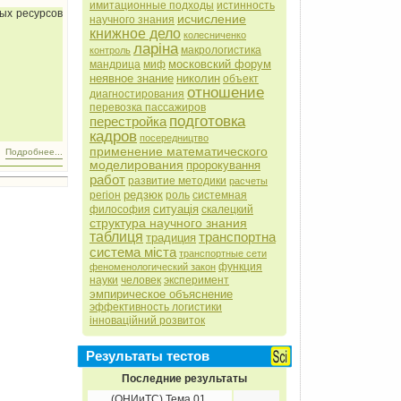
имитационные подходы
истинность
ых ресурсов
исчисление
научного знания
книжное дело
колесниченко
ларіна
макрологистика
контроль
московский форум
мандрица
миф
неявное знание
николин
объект
отношение
диагностирования
перевозка пассажиров
подготовка
перестройка
кадров
посередництво
применение математического
Подробнее...
моделирования
пророкування
работ
развитие методики
расчеты
редзюк
регіон
роль
системная
ситуація
философия
скалецкий
структура научного знания
таблиця
транспортна
традиция
система міста
транспортные сети
функция
феноменологический закон
науки
человек
эксперимент
эмпирическое объяснение
эффективность логистики
інноваційний розвиток
Результаты тестов
Последние результаты
(ОНИиТС) Тема 01.