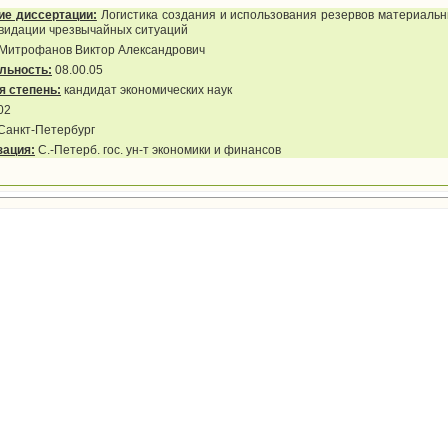
ие диссертации:
Логистика создания и использования резервов материальн
квидации чрезвычайных ситуаций
Митрофанов Виктор Александрович
льность:
08.00.05
я степень:
кандидат экономических наук
02
Санкт-Петербург
зация:
С.-Петерб. гос. ун-т экономики и финансов