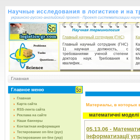
Научные исследования в логистике и на т
украинско-русско-английский проект - Проект систематизации науч
Главный научный сотрудник (ГНС)
Ка
Главный научный сотрудник (ГНС)
К
1) научная должность, с
(
требованиями ученой степени
к
доктора наук. Требования к
Мн
квалифик...
де
Квантифікація (від лат. quantum -
Главная
скільки і facio - далеко)
Квантифікація (від лат. quantum -
Главное меню
скільки і facio - далеко) 1) кількісне
вираження, опис якісних ознак
Главная
об'єктів, явищ з...
Карта сайта
Материалы, в которых вс
RSS-лента сайта
математичні моделі
Реклама на сайте
Наши баннеры
Контактная информация
05.13.06 - Математ
Тестирование on-line (рус)
інформатизації уп
Тестирование on-line (укр)