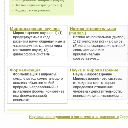
Контрольные вопросы (наука)
Тесты (научные дисциплины)
Кодекс, этика ученого
Мировоззрение научное
Истина относительная
(филос.)
Мировоззрение научное 1) (1)
продуцируемые в ходе
Истина относительная (филос.)
развития науки общенаучные и
1) (1) неполная истина о мире;
частнонаучные картины мира
(2) истина, содержание которой
(онтология науки); (2)
лишь частично или
философские системы,...
приблизительно
соответствует...
Формализация
Наука и мировоззрение
Формализация в широком
Наука и мировоззрение
смысле метод семиотического
Мировоззрение - это система
анализа объектов любой
взглядов на мир, которые
природы, направленный на
определяют отношение
выявление формы. Конкретнее
человека к действительности,
под формализацией
понимание мира человеком,...
понимают...
Научные исследования в логистике и на транспорте
Copyr