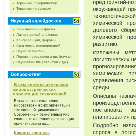
предприятий-п
Термины на украинском
окружающей при
Термины на русском
технологическо
Научный калейдоскоп
химической пр
долевого сбер
Занимательные факты
Литературный альманах
химической пр
Конференции, форумы
развитию.
Фрагменты исследований
Научные школы
Изложены мето
Планы, программы и др. (наука)
логистических ц
Научная жизнь (события и др.)
прогнозировани
химических пр
Вопрос-ответ
управления рис
В чем состоят изменения
среды.
мировоззренческих
ориентации техногенной...
Описаны назнач
В чем состоят изменения
производствен
мировоззренческих ориентации
постановка з
техногенной цивилизации
Современный техногенный мир
планирования п
сложен, техногенная цивилизация
ориентирована на...
Подробно изло
спроса в логи
Каковы главные