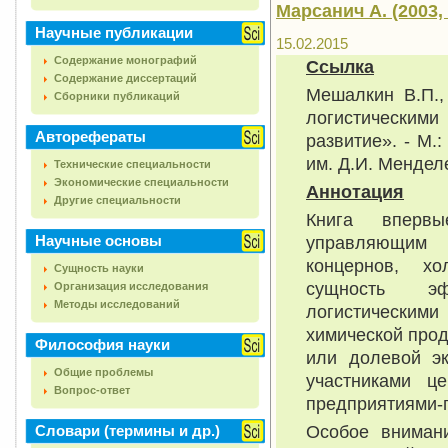
Марсанич А. (2003, 
Научные публикации
15.02.2015
Содержание монографий
Ссылка
Содержание диссертаций
Мешалкин В.П.,
Сборники публикаций
логистическим
Авторефераты
развитие». - М.
им. Д.И. Мендел
Технические специальности
Экономические специальности
Аннотация
Другие специальности
Книга вперв
Научные основы
управляющим 
концернов, х
Сущность науки
сущность эф
Организация исследования
Методы исследований
логистическим
химической прод
Философия науки
или долевой эк
Общие проблемы
участниками це
Вопрос-ответ
предприятиями-
Особое внимани
Словари (термины и др.)