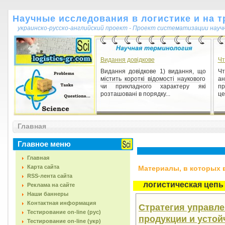
Научные исследования в логистике и на т
украинско-русско-английский проект - Проект систематизации науч
Видання довідкове
Чт
Видання довідкове 1) видання, що
Чт
містить короткі відомості наукового
ан
чи прикладного характеру які
пр
розташовані в порядку...
це
Експериментальна група
Главная
Експериментальна група 1) група
випробуваних, підданих
експериментальному впливу (на
Главное меню
відміну від контрольної групи). ...
Главная
Карта сайта
Материалы, в которых вс
RSS-лента сайта
логистическая цепь
Реклама на сайте
Наши баннеры
Контактная информация
Стратегия управл
Тестирование on-line (рус)
продукции и устойч
Тестирование on-line (укр)