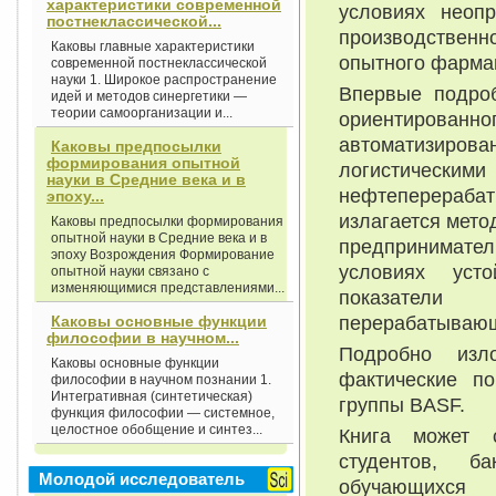
характеристики современной
условиях неопр
постнеклассической...
производственн
Каковы главные характеристики
опытного фармац
современной постнеклассической
науки 1. Широкое распространение
Впервые подроб
идей и методов синергетики —
теории самоорганизации и...
ориентирован
автоматизиро
Каковы предпосылки
формирования опытной
логистическ
науки в Средние века и в
нефтеперераба
эпоху...
излагается мето
Каковы предпосылки формирования
опытной науки в Средние века и в
предпринимател
эпоху Возрождения Формирование
условиях усто
опытной науки связано с
изменяющимися представлениями...
показатели 
перерабатывающ
Каковы основные функции
философии в научном...
Подробно изл
Каковы основные функции
фактические по
философии в научном познании 1.
Интегративная (синтетическая)
группы BASF.
функция философии — системное,
целостное обобщение и синтез...
Книга может с
студентов, ба
Молодой исследователь
обучающихс