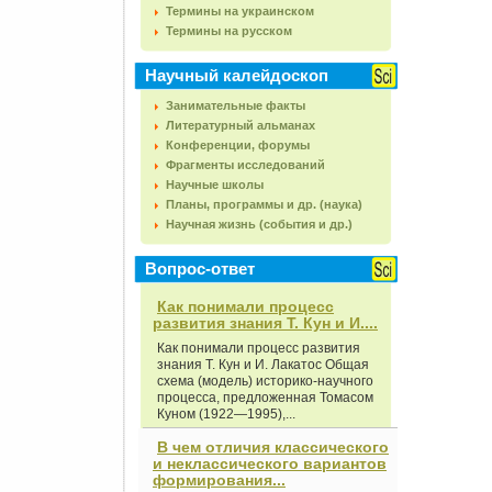
Термины на украинском
Термины на русском
Научный калейдоскоп
Занимательные факты
Литературный альманах
Конференции, форумы
Фрагменты исследований
Научные школы
Планы, программы и др. (наука)
Научная жизнь (события и др.)
Вопрос-ответ
Как понимали процесс
развития знания Т. Кун и И....
Как понимали процесс развития
знания Т. Кун и И. Лакатос Общая
схема (модель) историко-научного
процесса, предложенная Томасом
Куном (1922—1995),...
В чем отличия классического
и неклассического вариантов
формирования...