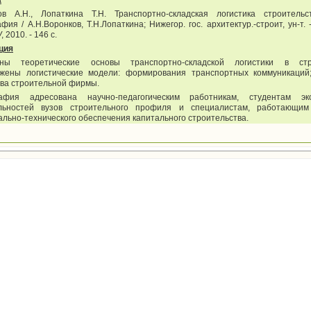
а
ов А.Н., Лопаткина Т.Н. Транспортно-складская логистика строительств
фия / А.Н.Воронков, Т.Н.Лопаткина; Нижегор. гос. архитектур.-строит, ун-т. 
 2010. - 146 с.
ция
ны теоретические основы транспортно-складской логистики в стро
жены логистические модели: формирования транспортных коммуникаций;
тва строительной фирмы.
афия адресована научно-педагогическим работникам, студентам эко
льностей вузов строительного профиля и специалистам, работающим
льно-технического обеспечения капитального строительства.