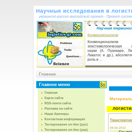
Научные исследования в логисти
украинско-русско-английский проект - Проект сист
Конвенционализм
Конвенционал
эпистемологическая к
науки (А. Пуанкаре, Л
Лакатос и др.), абсолют
роль и ...
Структура
Главная
Структура 1) множество 
между элементами с
Главное меню
которые обычно описы
виде некоторых функций. С
Главная
Карта сайта
Материалы,
RSS-лента сайта
логисти
Реклама на сайте
Наши баннеры
Контактная информация
Транспортно-
Тестирование on-line (рус)
09.04.2013
Тестирование on-line (укр)