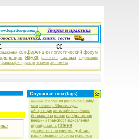
конференция
логистический форум
слідження
наука
нференция
система
развитие
содержание
философия
экономика
функція
экзамен
Случаные тэги (tags)
intervallum
periodikos
quality
analysis
scm
аббревиатура
societas
абстракция
автолюбитель
биолог
богомолова
варфоломеев
вантаж
внешний транспорт
відновлення
гігієна
відповідальність
46с.)
добыш
диссипативная система
изолированная система
исполком