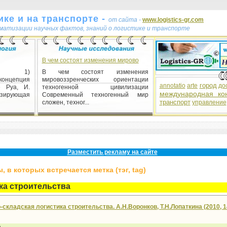
ке и на транспорте -
от сайта -
www.logistics-gr.com
ематизации научных фактов, знаний о логистике и транспорте
В чем состоят изменения мирово
изм 1)
В чем состоят изменения
онцепция
мировоззренческих ориентации
город
annotatio
arte
до
е Руа, И.
техногенной цивилизации
международная ко
изирующая
Современный техногенный мир
транспорт
сложен, техног...
управление
отношений
истемы,
ваются в
Разместить рекламу на сайте
трукту...
 в которых встречается метка (тэг, tag)
ка строительства
складская логистика строительства. А.Н.Воронков, Т.Н.Лопаткина (2010, 1