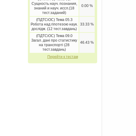
Сущность науч. познания,
0.00 %
знаний и науч. иссл.(18
тест.заданий)
(ПДТСіОС) Тема 05.3
Робота над гіпотезою наук.
33.33 %
дослідж. (12 тест.завдань)
(ПДТСіОС) Тема 09.0
Загал. дані про статистику
46.43 %
на транспорті (28
тест.завдань)
Перейти к тестам