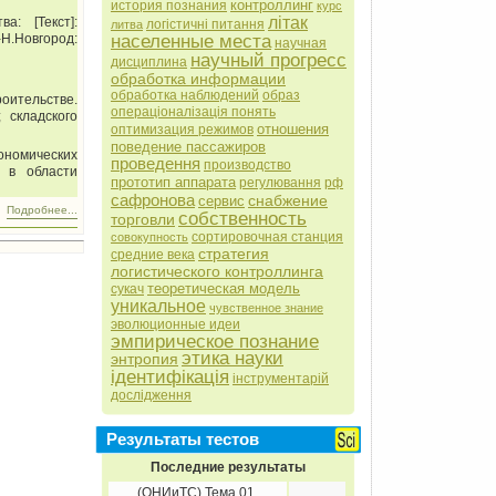
контроллинг
история познания
курс
літак
а: [Текст]:
логістичні питання
литва
населенные места
-Н.Новгород:
научная
научный прогресс
дисциплина
обработка информации
обработка наблюдений
образ
ительстве.
операціоналізація понять
 складского
отношения
оптимизация режимов
поведение пассажиров
номических
проведення
производство
 в области
прототип аппарата
регулювання
рф
сафронова
снабжение
сервис
Подробнее...
собственность
торговли
сортировочная станция
совокупность
стратегия
средние века
логистического контроллинга
теоретическая модель
сукач
уникальное
чувственное знание
эволюционные идеи
эмпирическое познание
этика науки
энтропия
ідентифікація
інструментарій
дослідження
Результаты тестов
Последние результаты
(ОНИиТС) Тема 01.