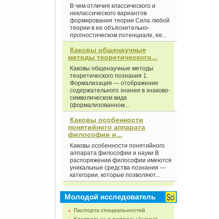
В чем отличия классического и
неклассического вариантов
формирования теории Сила любой
теории в ее объяснительно-
прогностическом потенциале, ее...
Каковы общенаучные
методы теоретического...
Каковы общенаучные методы
теоретического познания 1.
Формализация — отображение
содержательного знания в знаково-
символическом виде
(формализованном...
Каковы особенности
понятийного аппарата
философии и...
Каковы особенности понятийного
аппарата философии и науки В
распоряжении философии имеются
уникальные средства познания —
категории, которые позволяют...
Молодой исследователь
Паспорта специальностей