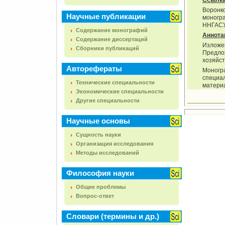
Ссылк
Воронк
Научные публикации
моногра
ННГАСУ,
Содержание монографий
Аннота
Содержание диссертаций
Изложе
Сборники публикаций
Предло
хозяйс
Авторефераты
Моногр
специа
Технические специальности
материа
Экономические специальности
Другие специальности
Научные основы
Сущность науки
Организация исследования
Методы исследований
Философия науки
Общие проблемы
Вопрос-ответ
Словари (термины и др.)