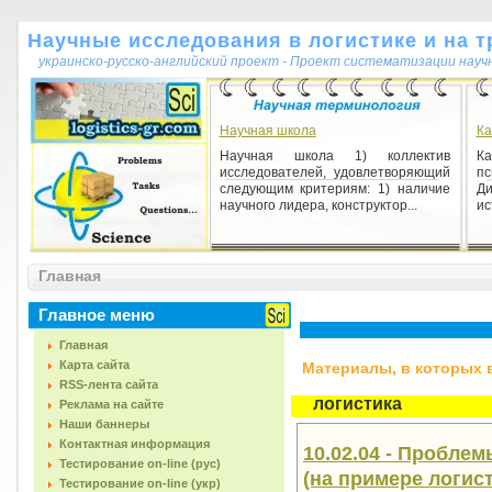
Научные исследования в логистике и на т
украинско-русско-английский проект - Проект систематизации науч
Научная школа
Ка
Научная школа 1) коллектив
Ка
исследователей, удовлетворяющий
п
следующим критериям: 1) наличие
Д
научного лидера, конструктор...
ис
Кваліфікаційна робота (від лат.
qualificare - визначати, вст
Главная
Кваліфікаційна робота (від лат.
qualificare - визначати,
Главное меню
встановлювати якість) 1) одна з
форм представлення результатів...
Главная
Карта сайта
Материалы, в которых вс
RSS-лента сайта
логистика
Реклама на сайте
Наши баннеры
Контактная информация
10.02.04 - Пробле
Тестирование on-line (рус)
(на примере логис
Тестирование on-line (укр)