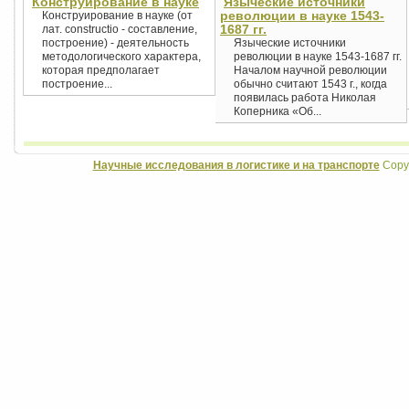
Конструирование в науке
Языческие источники
революции в науке 1543-
Конструирование в науке (от
1687 гг.
лат. constructio - составление,
построение) - деятельность
Языческие источники
методологического характера,
революции в науке 1543-1687 гг.
которая предполагает
Началом научной революции
построение...
обычно считают 1543 г., когда
появилась работа Николая
Коперника «Об...
Научные исследования в логистике и на транспорте
Copyr