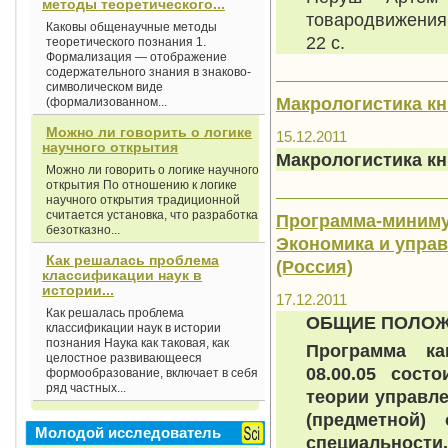
методы теоретического...
товародвижения 
Каковы общенаучные методы
22 с.
теоретического познания 1.
Формализация — отображение
содержательного знания в знаково-
символическом виде
Макрологистика кн
(формализованном...
Можно ли говорить о логике
15.12.2011
научного открытия
Макрологистика кн
Можно ли говорить о логике научного
открытия По отношению к логике
научного открытия традиционной
считается установка, что разработка
Программа-минимум
безотказно...
Экономика и управ
Как решалась проблема
(Россия)
классификации наук в
истории...
17.12.2011
Как решалась проблема
ОБЩИЕ ПОЛО
классификации наук в истории
познания Наука как таковая, как
Программа ка
целостное развивающееся
08.00.05 сост
формообразование, включает в себя
ряд частных...
теории управл
(предметной)
Молодой исследователь
специальности.