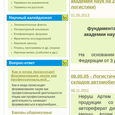
академии наук на 2
Термины на украинском
логистики)
Термины на русском
01.05.2013
Научный калейдоскоп
Занимательные факты
фундамента
Литературный альманах
академии нау
Конференции, форумы
Фрагменты исследований
Научные школы
Планы, программы и др. (наука)
Научная жизнь (события и др.)
На основании
Федерации от 3
Вопрос-ответ
Как и когда происходит
формирование науки как
08.00.05 - Логисти
профессиональной...
складов автомоби
Как и когда происходит
формирование науки как
06.11.2011
профессиональной деятельности
Неруш Артем Ю
Наука как профессиональная
деятельность начинает
продукции со
формироваться в крупнейших...
автореферат дис
Каковы общенаучные
Неруш Артем 