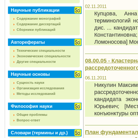
02.11.2011
Научные публикации
Купцова, Анн
Содержание монографий
терминологий но
Содержание диссертаций
дис. ... кандида
Сборники публикаций
Константиновн
Ломоносова] Моск
Авторефераты
Технические специальности
Экономические специальности
08.00.05 - Класте
Другие специальности
рассредоточенног
Научные основы
06.11.2011
Сущность науки
Никулин Максим
Организация исследования
рассредоточен
Методы исследований
кандидата экон
Юрьевич; [Мес
Философия науки
конъюнктуры опто
Общие проблемы
Вопрос-ответ
План фундаментал
Словари (термины и др.)