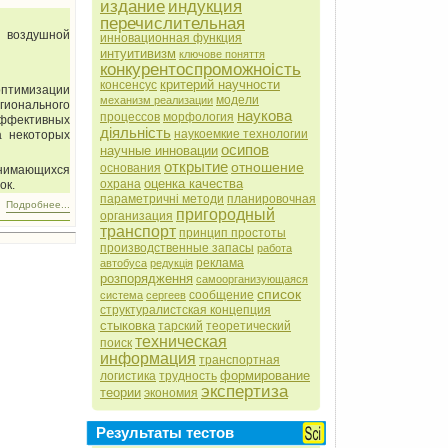
издание
индукция
перечислительная
 воздушной
инновационная функция
интуитивизм
ключове поняття
конкурентоспроможноість
критерий научности
консенсус
оптимизации
модели
механизм реализации
гионального
наукова
процессов
морфология
эффективных
діяльність
наукоемкие технологии
а некоторых
осипов
научные инновации
открытие
отношение
основания
анимающихся
оценка качества
охрана
ок.
параметричні методи
планировочная
Подробнее...
пригородный
организация
транспорт
принцип простоты
производственные запасы
работа
реклама
автобуса
редукція
розпорядження
самоорганизующаяся
список
сообщение
система
сергеев
структуралистская концепция
стыковка
тарский
теоретический
техническая
поиск
информация
транспортная
формирование
логистика
трудность
экспертиза
теории
экономия
Результаты тестов