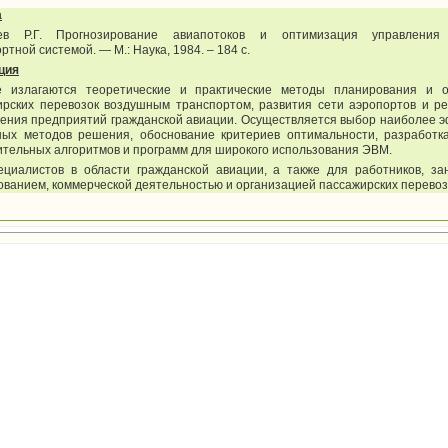
а
ев Р.Г. Прогнозирование авиапотоков и оптимизация управления
ртной системой. — М.: Наука, 1984. – 184 с.
ция
е излагаются теоретические и практические методы планирования и 
ирских перевозок воздушным транспортом, развития сети аэропортов и ре
ения предприятий гражданской авиации. Осуществляется выбор наиболее 
ных методов решения, обоснование критериев оптимальности, разработк
тельных алгоритмов и программ для широкого использования ЭВМ.
ециалистов в области гражданской авиации, а также для работников, з
ванием, коммерческой деятельностью и организацией пассажирских перевоз