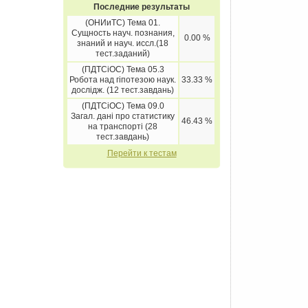
Последние результаты
(ОНИиТС) Тема 01.
Сущность науч. познания,
0.00 %
знаний и науч. иссл.(18
тест.заданий)
(ПДТСіОС) Тема 05.3
Робота над гіпотезою наук.
33.33 %
дослідж. (12 тест.завдань)
(ПДТСіОС) Тема 09.0
Загал. дані про статистику
46.43 %
на транспорті (28
тест.завдань)
Перейти к тестам