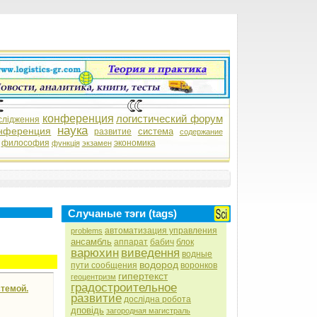
конференция
логистический форум
слідження
наука
нференция
система
развитие
содержание
философия
экономика
функція
экзамен
Случаные тэги (tags)
автоматизация управления
problems
ансамбль
аппарат
бабич
блок
варюхин
виведення
водные
водород
пути сообщения
воронков
гипертекст
геоцентризм
градостроительное
стемой.
развитие
дослідна робота
дповідь
загородная магистраль