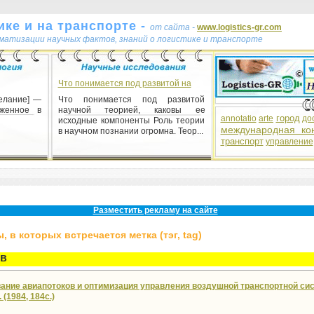
ке и на транспорте -
от сайта -
www.logistics-gr.com
ематизации научных фактов, знаний о логистике и транспорте
Что понимается под развитой на
желание] —
Что понимается под развитой
аженное в
научной теорией, каковы ее
город
annotatio
arte
до
исходные компоненты Роль теории
международная ко
в научном познании огромна. Теор...
транспорт
управление
ативная
 методы
вления на
ения двух
Разместить рекламу на сайте
 в которых встречается метка (тэг, tag)
ев
ание авиапотоков и оптимизация управления воздушной транспортной си
 (1984, 184с.)