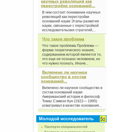
научных революций как
перестройки оснований...
В чем состоит понимание научных
революций как перестройки
оснований науки Этапы развития
науки, связанные с перестройкой
исследовательских стратегий,...
Что такое проблема
Что такое проблема Проблема —
форма теоретического знания,
содержанием которой является то,
что еще не познано человеком, но
что нужно познать. Иначе...
Включено ли научное
сообщество в состав
оснований...
Включено ли научное сообщество в
состав оснований науки
Американский историк и философ
Томас Сэмюэл Кун (1922— 1995)
усматривал в качестве основания...
Молодой исследователь
Паспорта специальностей