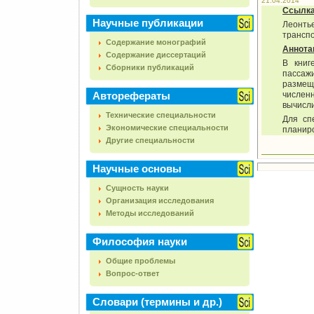
21.04.2014
Ссылк
Научные публикации
Леонть
транспо
Содержание монографий
Аннота
Содержание диссертаций
В книг
Сборники публикаций
пассаж
размещ
Авторефераты
числен
вычисли
Технические специальности
Для сп
Экономические специальности
планиро
Другие специальности
Научные основы
Сущность науки
Организация исследования
Методы исследований
Философия науки
Общие проблемы
Вопрос-ответ
Словари (термины и др.)