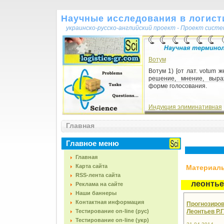
Научные исследования в логисти
украинско-русско-английский проект - Проект сист
Вотум
Вотум 1) [от лат. votum 
решение, мнение, выр
форме голосования.
Индукция элиминативная
(исключающая)
Главная
Индукция элимин
(исключающая) 1)
установления причин я
Главное меню
основе анализа и сравн
групп фак...
Главная
Карта сайта
Материалы,
RSS-лента сайта
леонть
Реклама на сайте
Наши баннеры
Контактная информация
Прогнозиров
Тестирование on-line (рус)
Леонтьев Р.Г.
Тестирование on-line (укр)