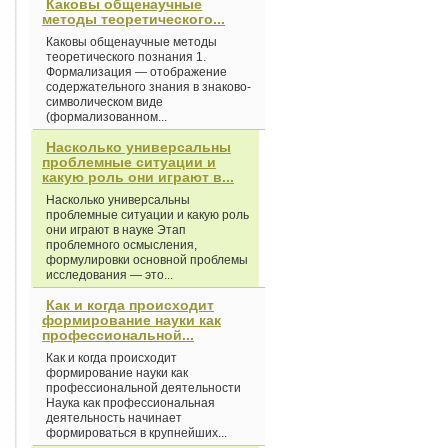
Каковы общенаучные
методы теоретического...
Каковы общенаучные методы
теоретического познания 1.
Формализация — отображение
содержательного знания в знаково-
символическом виде
(формализованном...
Насколько универсальны
проблемные ситуации и
какую роль они играют в...
Насколько универсальны
проблемные ситуации и какую роль
они играют в науке Этап
проблемного осмысления,
формулировки основной проблемы
исследования — это...
Как и когда происходит
формирование науки как
профессиональной...
Как и когда происходит
формирование науки как
профессиональной деятельности
Наука как профессиональная
деятельность начинает
формироваться в крупнейших...