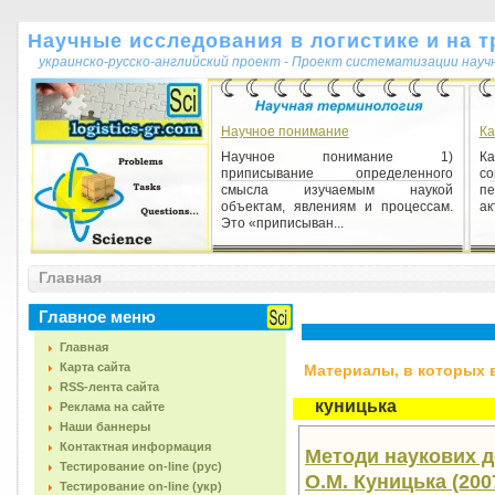
Научные исследования в логистике и на т
украинско-русско-английский проект - Проект систематизации науч
Научное понимание
Ка
Научное понимание 1)
К
приписывание определенного
со
смысла изучаемым наукой
пе
объектам, явлениям и процессам.
ак
Это «приписыван...
Принцип
Главная
Принцип 1) нормативное общее
высказывание, содержащее
Главное меню
определенное требование к
осуществлению познавательной,
Главная
практичес...
Карта сайта
Материалы, в которых вс
RSS-лента сайта
куницька
Реклама на сайте
Наши баннеры
Контактная информация
Методи наукових до
Тестирование on-line (рус)
О.М. Куницька (2007
Тестирование on-line (укр)