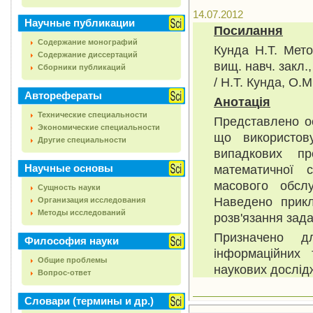
14.07.2012
Научные публикации
Посилання
Содержание монографий
Кунда Н.Т. Мето
Содержание диссертаций
вищ. навч. закл.
Сборники публикаций
/ Н.Т. Кунда, О.М
Авторефераты
Анотац
і
я
Технические специальности
Представлено ос
Экономические специальности
що використов
Другие специальности
випадкових пр
Научные основы
математичної с
масового обслу
Сущность науки
Наведено прикл
Организация исследования
Методы исследований
розв'язання зад
Призначено д
Философия науки
інформаційних 
Общие проблемы
наукових дослід
Вопрос-ответ
Словари (термины и др.)