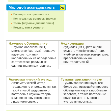
Молодой исследователь
Паспорта специальностей
Контрольные вопросы (наука)
Тесты (научные дисциплины)
Кодекс, этика ученого
Научное обоснование
Аудиолекция
Научное обоснование 1)
Аудиолекция 1) [лат. audire
множество (система) процедур
слушать + lectio чтение]– вид
научного познания,
учебных и научных материалов,
направленных на определение
представленных как
соответствия различных
неинтерактивный...
единиц знания критериям...
Аксиоматический метод
Гуманитаризация науки
Аксиоматический метод
Гуманитаризация науки все
традиционно определяется как
более усиливающийся процесс
такой способ дедуктивного
обращения науки к проблемам
построения научной теории,
человека, а также построение
когда ее основу составляют
науки как деятельности с
лишь некоторые,...
учетом личностных...