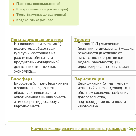
Паспорта специальностей
Контрольные вопросы (наука)
Тесты (научные дисциплины)
Кодекс, этика ученого
Инновационная система
Теория
Инновационная система 1)
Теория 1) (1) мысленная
подсистема общества и
(понятийно-дискурсная) модель
культуры, состоящая из
реальности (в отличие от
различных областей и
чувственно-перцептивной
продуктов инновационной
модели реальности); (2)
деятельности, таких как
идеализированно-логическая...
экономика,...
Биосфера
Верификация
Биосфера (от греч. bios - жизнь
Верификация (от лат. verus -
и sphaira - шар, область) -
истинный и facio - делаю) - а) в
область активной жизни,
обычном словоупотреблении:
охватывающая нижнюю часть
доказательство,
атмосферы, гидросферу и
подтверждение истинности
верхнюю часть...
какого-либо...
Научные исследования в логистике и на транспорте
Copyr