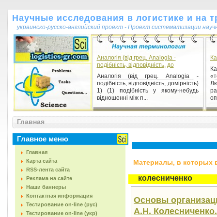
Научные исследования в логистике и на т
украинско-русско-английский проект - Проект систематизации науч
Аналогія (від грец. Аnаlоgіа -
Ка
подібність, відповідність, до
К
Аналогія (від грец. Аnаlоgіа -
«т
подібність, відповідність, домірність)
Л
1) (1) подібність у якому-небудь
р
відношенні між п...
оп
Воспроизведение произведения
Главная
Воспроизведение произведения 1)
изготовление одного или более
Главное меню
экземпляров произведения или его
части в любой материальн...
Главная
Карта сайта
Материалы, в которых вс
RSS-лента сайта
колесниченко
Реклама на сайте
Наши баннеры
Контактная информация
Основы организаци
Тестирование on-line (рус)
А.Н. Колесниченко.
Тестирование on-line (укр)