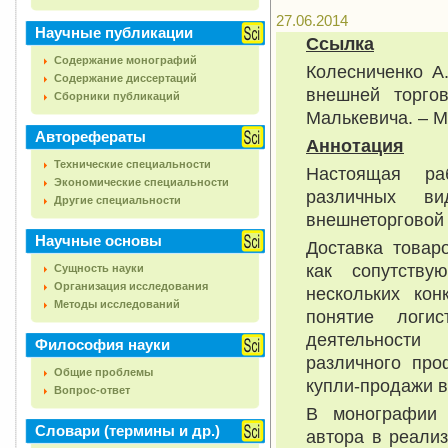
27.06.2014
Научные публикации
Ссылка
Содержание монографий
Колесниченко А
Содержание диссертаций
внешней торгов
Сборники публикаций
Малькевича. – М.
Авторефераты
Аннотация
Технические специальности
Настоящая ра
Экономические специальности
различных ви
Другие специальности
внешнеторговой 
Научные основы
Доставка товар
как сопутствую
Сущность науки
Организация исследования
нескольких кон
Методы исследований
понятие логис
деятельности 
Философия науки
различного про
Общие проблемы
купли-продажи в
Вопрос-ответ
В монографии 
Словари (термины и др.)
автора в реали