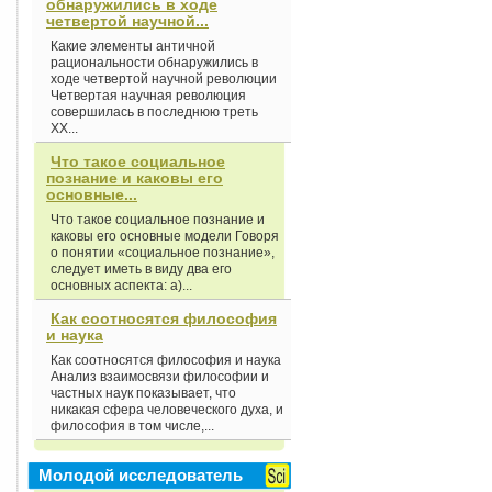
обнаружились в ходе
четвертой научной...
Какие элементы античной
рациональности обнаружились в
ходе четвертой научной революции
Четвертая научная революция
совершилась в последнюю треть
XX...
Что такое социальное
познание и каковы его
основные...
Что такое социальное познание и
каковы его основные модели Говоря
о понятии «социальное познание»,
следует иметь в виду два его
основных аспекта: а)...
Как соотносятся философия
и наука
Как соотносятся философия и наука
Анализ взаимосвязи философии и
частных наук показывает, что
никакая сфера человеческого духа, и
философия в том числе,...
Молодой исследователь