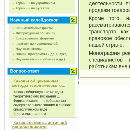
деятельности, п
Термины на украинском
Термины на русском
продажи товаров
Кроме того, н
Научный калейдоскоп
рассматриваютс
Занимательные факты
транспорта ка
Литературный альманах
правовое обесп
Конференции, форумы
Фрагменты исследований
нашей стране.
Научные школы
Монография рек
Планы, программы и др. (наука)
специалистов 
Научная жизнь (события и др.)
работникам вне
Вопрос-ответ
Каковы общенаучные
методы теоретического...
Каковы общенаучные методы
теоретического познания 1.
Формализация — отображение
содержательного знания в знаково-
символическом виде
(формализованном...
Какие элементы античной
рациональности