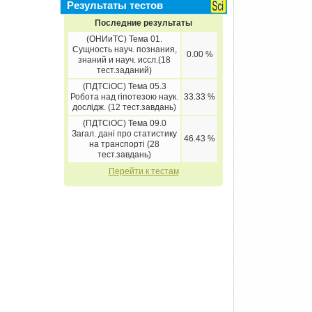
Результаты тестов
Последние результаты
(ОНИиТС) Тема 01.
Сущность науч. познания,
0.00 %
знаний и науч. иссл.(18
тест.заданий)
(ПДТСіОС) Тема 05.3
Робота над гіпотезою наук.
33.33 %
дослідж. (12 тест.завдань)
(ПДТСіОС) Тема 09.0
Загал. дані про статистику
46.43 %
на транспорті (28
тест.завдань)
Перейти к тестам