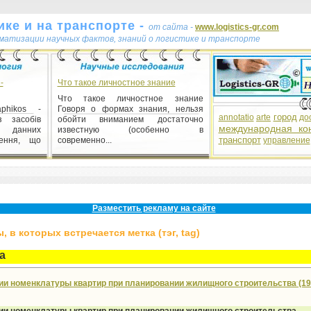
ке и на транспорте -
от сайта -
www.logistics-gr.com
ематизации научных фактов, знаний о логистике и транспорте
-
Что такое личностное знание
Что такое личностное знание
aphikos -
Говоря о формах знания, нельзя
город
annotatio
arte
до
з засобів
обойти вниманием достаточно
международная ко
данних
известную (особенно в
транспорт
лення, що
современно...
управление
мы
стемы 1)
 системой
Разместить рекламу на сайте
и, целей),
 в которых встречается метка (тэг, tag)
а
ии номенклатуры квартир при планировании жилищного строительства (19