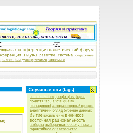
конференция
логистический форум
слідження
наука
нференция
система
развитие
содержание
философия
экономика
функція
экзамен
Случаные тэги (tags)
commentarium
google glass
logos
поняття
tabula
total quality
management
автотранспортный процесс
аналітичний огляд
бурение данных
бытие
винников
васильченко
восточная рациональность
68)
выборочная совокупность
выборка
гарантийное обязательство