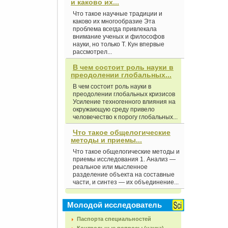
и каково их...
Что такое научные традиции и
каково их многообразие Эта
проблема всегда привлекала
внимание ученых и философов
науки, но только Т. Кун впервые
рассмотрел...
В чем состоит роль науки в
преодолении глобальных...
В чем состоит роль науки в
преодолении глобальных кризисов
Усиление техногенного влияния на
окружающую среду привело
человечество к порогу глобальных...
Что такое общелогические
методы и приемы...
Что такое общелогические методы и
приемы исследования 1. Анализ —
реальное или мысленное
разделение объекта на составные
части, и синтез — их объединение...
Молодой исследователь
Паспорта специальностей