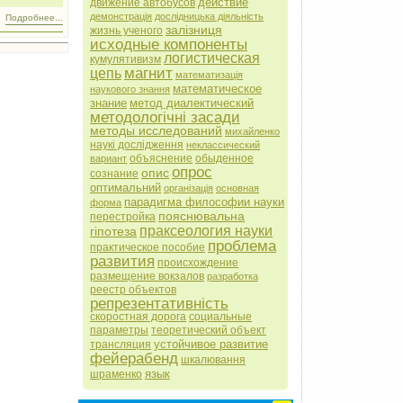
действие
движение автобусов
демонстрація
дослідницька діяльність
Подробнее...
залізниця
жизнь ученого
исходные компоненты
логистическая
кумулятивизм
магнит
цепь
математизація
математическое
наукового знання
знание
метод диалектический
методологічні засади
методы исследований
михайленко
наукі дослідження
неклассический
объяснение
обыденное
вариант
опрос
опис
сознание
оптимальний
організація
основная
парадигма философии науки
форма
пояснювальна
перестройка
праксеология науки
гіпотеза
проблема
практическое пособие
развития
происхождение
размещение вокзалов
разработка
реестр объектов
репрезентативність
скоростная дорога
социальные
параметры
теоретический объект
устойчивое развитие
трансляция
фейерабенд
шкалювання
язык
шраменко