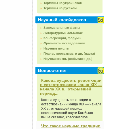
Термины на украинском
Термины на русском
Научный калейдоскоп
Занимательные факты
Литературный альманах
Конференции, форумы
Фрагменты исследований
Научные школы
Планы, программы и др. (наука)
Научная жизнь (события и др.)
Вопрос-ответ
Какова сущность революции
в естествознании конца XIX —
начала XX в., открывшей
период...
Какова сущность революции в
естествознании конца XIX — начала
XX в., открывшей период
неклассической науки Как было
выше сказано, классическое...
Что такое научные традиции