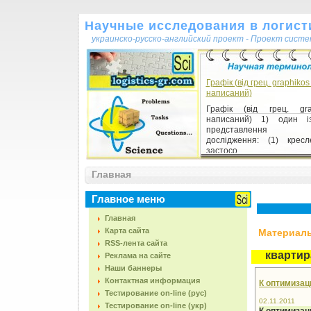
Научные исследования в логисти
украинско-русско-английский проект - Проект сист
Графік (від грец. graphikos 
написаний)
Графік (від грец. gr
написаний) 1) один і
представлення 
дослідження: (1) крес
застосо...
Главная
Функционирование систе
Функционирование си
Главное меню
реализация (выполнение)
своих функций (в частност
Главная
всегда связанная с час...
Карта сайта
Материалы,
RSS-лента сайта
квартир
Реклама на сайте
Наши баннеры
Контактная информация
К оптимизац
Тестирование on-line (рус)
02.11.2011
Тестирование on-line (укр)