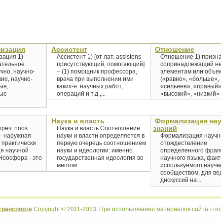
низация
Ассистент
Отношение
зация 1)
Ассистент 1) [от лат. assistens
Отношение 1) призна
ательное
присутствующий, помогающий]
сопринадлежащий не
чно, научно-
– (1) помощник профессора,
элементам или объе
ие, научно-
врача при выполнении ими
(«равно», «больше»,
ые,
каких-н. научных работ,
«сильнее», «правый»
ные
операций и т.д.,...
«высокий», «низкий» и 
Наука и власть
Формализация на
знаний
греч. noos
Наука и власть Соотношение
 - наружная
науки и власти определяется в
Формализация научн
 практически
первую очередь соотношением
отождествление
я научной
науки и идеологии: именно
определенного фраг
Ноосфера - это
государственная идеология во
научного языка, фак
многом...
используемого науч
сообществом, для ве
дискуссий на...
транспорте
Copyright © 2011-2023. При использовании материалов сайта - гип