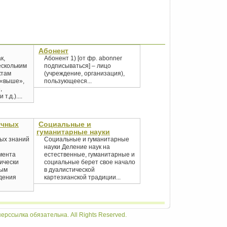
Абонент
к,
Абонент 1) [от фр. abonner
скольким
подписываться] – лицо
ктам
(учреждение, организация),
 «выше»,
пользующееся...
,
т.д.)....
учных
Социальные и
гуманитарные науки
ых знаний
Социальные и гуманитарные
науки Деление наук на
мента
естественные, гуманитарные и
тически
социальные берет свое начало
ным
в дуалистической
дения
картезианской традиции...
ерссылка обязательна. All Rights Reserved.