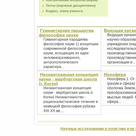
Контрольные вопросы (наука)
Тесты (научные дисциплины)
Кодекс, этика ученого
Гуманитарная парадигма
Ведущая орга
философии науки
Ведущая органи
Гуманитарная парадигма
научно-образов
философии науки 1) концепции
учреждение (нау
современной философии
исследовательск
науки, исходящие из идеи
производственн
человекоразмерного,
производствен
антропологического
организации и...
характера...
Неокантианская концепция
Ноосфера
науки - марбургская школа
Ноосфера 1. От 
(г. Коген)
(разум и сфера)
Неокантианская концепция
оболочка Земли,
науки - марбургская школа (г.
преобразованна
Коген) Неокантианство -
мыслью людей. 
рационалистическое течение в
сфера...
немецкой философии рубежа
XIX-XX вв.,...
Научные исследования в логистике и на 