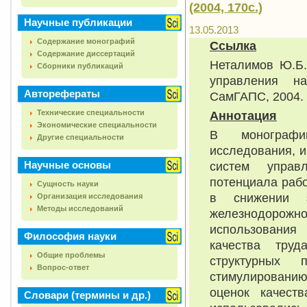
(2004, 170с.)
Научные публикации
13.05.2013
Содержание монографий
Ссылка
Содержание диссертаций
Неталимов Ю.Б.
Сборники публикаций
управления н
Авторефераты
СамГАПС, 2004. 
Технические специальности
Аннотация
Экономические специальности
В монографи
Другие специальности
исследования, 
Научные основы
систем управл
потенциала раб
Сущность науки
в снижении э
Организация исследования
Методы исследований
железнодорожно
использования
Философия науки
качества тру
Общие проблемы
структурных 
Вопрос-ответ
стимулированию
оценок качест
Словари (термины и др.)