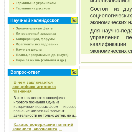
использовались 
Термины на украинском
Состоит из дву
Термины на русском
социологических
Научный калейдоскоп
экономических н
Занимательные факты
Для научно-педа
Литературный альманах
управления п
Конференции, форумы
квалификаци
Фрагменты исследований
Научные школы
экономических с
Планы, программы и др. (наука)
Научная жизнь (события и др.)
Вопрос-ответ
В чем заключается
специфика игрового
познания
В чем заключается специфика
игрового познания Одна из
исторически первых форм — игровое
познание как важный элемент
деятельности не только детей, но и...
Каково содержание понятий
«знание», «познание»,...