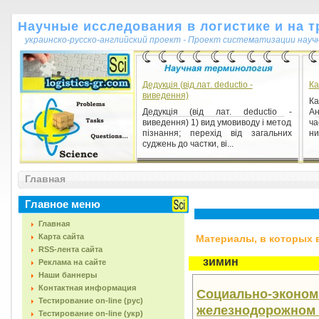
Научные исследования в логистике и на т
украинско-русско-английский проект - Проект систематизации науч
Дедукція (від лат. deductio -
Ка
виведення)
Ка
Дедукція (від лат. deductio -
Ан
виведення) 1) вид умовиводу і метод
ч
пізнання; перехід від загальних
ни
суджень до частки, ві...
Цитат-индекс
Главная
Цитат-индекс 1) метод определения
значимости научной публикации в
Главное меню
профессиональном научном
сообществе, вклада отдельног...
Главная
Карта сайта
Материалы, в которых вс
RSS-лента сайта
зимин
Реклама на сайте
Наши баннеры
Контактная информация
Социально-эконом
Тестирование on-line (рус)
железнодорожном т
Тестирование on-line (укр)