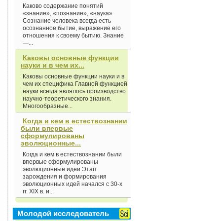
Каково содержание понятий
«знание», «познание», «наука»
Сознание человека всегда есть
осознанное бытие, выражение его
отношения к своему бытию. Знание
—...
Каковы основные функции
науки и в чем их...
Каковы основные функции науки и в
чем их специфика Главной функцией
науки всегда являлось производство
научно-теоретического знания.
Многообразные...
Когда и кем в естествознании
были впервые
сформулированы
эволюционные...
Когда и кем в естествознании были
впервые сформулированы
эволюционные идеи Этап
зарождения и формирования
эволюционных идей начался с 30-х
гг. XIX в. и...
Молодой исследователь