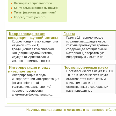
Паспорта специальностей
Контрольные вопросы (наука)
Тесты (научные дисциплины)
Кодекс, этика ученого
Корреспондентская
Газета
концепция научной истины
Газета 1) периодическое
Корреспондентская концепция
издание, выходящее через
научной истины 1)
краткие промежутки времени,
традиционная классическая
содержащее официальные
концепция научной истины,
материалы, оперативную
идущая от Аристотеля, а
информацию и статьи по...
именно понимание ее как...
Интерпретация и виды
Постклассическая наука
интерпретации
Постклассическая наука В к. XIX
Интерпретация и виды
- н. XX в. классическая наука
интерпретации Интерпретация
сталкивается с серьезным
(от лат. inter-pretatio -
кризисом: развитие
толкование, разъяснение) -
естественных и социальных
процесс перенесения
наук приводит к...
элементов формальных и...
Научные исследования в логистике и на транспорте
Copyr