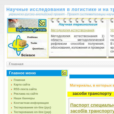
Научные исследования в логистике и на т
украинско-русско-английский проект - Проект систематизации науч
Методология естествознания
Чт
Методология естествознания 1)
Ч
область методологической
сх
рефлексии способов получения,
В 
обоснования, изложения и проверки
к
...
со
Суб'єкт (лат. subjectum)
Главная
Суб'єкт (лат. subjectum) 1) носій
суб'єктивного, зовні об'єктивованого;
Главное меню
людина, що пізнає зовнішній світ
(об'єкт) і впл...
Главная
Карта сайта
Материалы, в которых вс
RSS-лента сайта
засоби транспорту
Реклама на сайте
Наши баннеры
Контактная информация
Паспорт специально
Тестирование on-line (рус)
засобів транспорту
Тестирование on-line (укр)