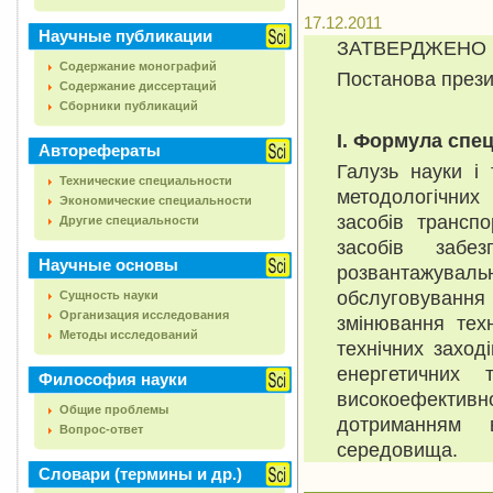
17.12.2011
Научные публикации
ЗАТВЕРДЖЕНО
Содержание монографий
Постанова презид
Содержание диссертаций
Сборники публикаций
I. Формула спец
Авторефераты
Галузь науки і
Технические специальности
методологічних
Экономические специальности
засобів трансп
Другие специальности
засобів забез
Научные основы
розвантажувальн
обслуговуванн
Сущность науки
Организация исследования
змінювання техн
Методы исследований
технічних заход
енергетичних 
Философия науки
високоефекти
Общие проблемы
дотриманням 
Вопрос-ответ
середовища.
Словари (термины и др.)