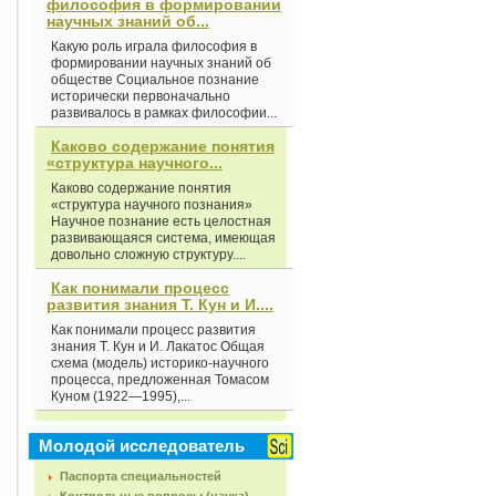
философия в формировании
научных знаний об...
Какую роль играла философия в
формировании научных знаний об
обществе Социальное познание
исторически первоначально
развивалось в рамках философии...
Каково содержание понятия
«структура научного...
Каково содержание понятия
«структура научного познания»
Научное познание есть целостная
развивающаяся система, имеющая
довольно сложную структуру....
Как понимали процесс
развития знания Т. Кун и И....
Как понимали процесс развития
знания Т. Кун и И. Лакатос Общая
схема (модель) историко-научного
процесса, предложенная Томасом
Куном (1922—1995),...
Молодой исследователь
Паспорта специальностей