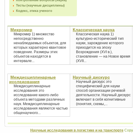
Контрольные вопросы (наука)
Тесты (научные дисциплины)
Кодекс, этика ученого
Микромир
Классическая наука
Микромир 1) множество
Классическая наука 1)
непосредственно
культурно-исторический тип
ненаблюдаемых объектов, для
науки, зарождение которого
которых характерно квантовое
приходится на эпоху
поведение. Размеры этих
Возрождения (XVI в.),
объектов находятся в
становление — на Новое время
интервале...
(XVII...
Междисциплинарные
Научный дискурс
исследования
Научный дискурс это
Междисциплинарные
специфический для науки
исследования это
способ организации речевой
исследование какого-либо
деятельности. Научный дискурс
объекта методами различных
включает в себя когнитивные
наук. Междисциплинарные
(понятия, схемы,...
исследования являются частью
общенаучного...
Научные исследования в логистике и на транспорте
Copyr