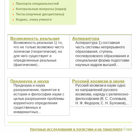
Паспорта специальностей
Контрольные вопросы (наука)
Тесты (научные дисциплины)
Кодекс, этика ученого
Возможность реальная
Аспирантура
Возможность реальная 1) то,
Аспирантура 1) составная
что не только возможно чисто
часть системы непрерывного
логически (теоретически), но
образования, ступень
для чего существуют и
послевузовского образования и
определенные реальные
специальная форма подготовки
(фактические)...
научных кадров высшей...
Преднаука и наука
Русский космизм в науке
Преднаука и наука
Русский космизм в науке одно
разграничение, принятое в
из направлений русского
истории и философии науки с
космизма, наряду с религиозно-
целью разрешения проблемы
философским (В. С. Соловьев,
корректного определения
Н. Ф. Федоров, С. Н. Булгаков),...
существенных и
инвариантных...
Научные исследования в логистике и на транспорте
Copyr