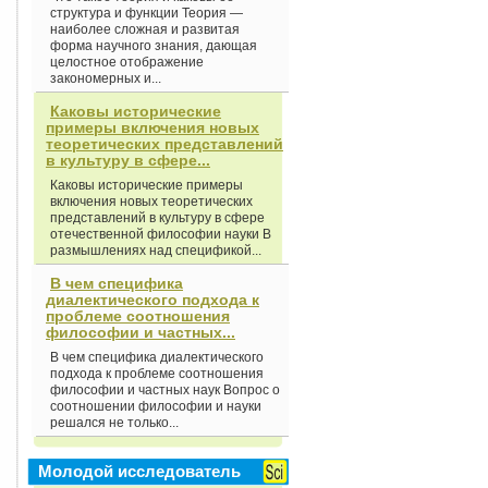
структура и функции Теория —
наиболее сложная и развитая
форма научного знания, дающая
целостное отображение
закономерных и...
Каковы исторические
примеры включения новых
теоретических представлений
в культуру в сфере...
Каковы исторические примеры
включения новых теоретических
представлений в культуру в сфере
отечественной философии науки В
размышлениях над спецификой...
В чем специфика
диалектического подхода к
проблеме соотношения
философии и частных...
В чем специфика диалектического
подхода к проблеме соотношения
философии и частных наук Вопрос о
соотношении философии и науки
решался не только...
Молодой исследователь