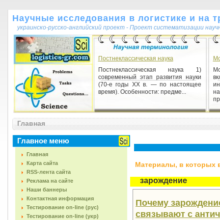
Научные исследования в логистике и на т
украинско-русско-английский проект - Проект систематизации науч
Постнеклассическая наука
Мо
Постнеклассическая наука 1)
М
современный этап развития науки
в
(70-е годы XX в. — по настоящее
и
время). Особенности: предме...
на
пр
Логічні помилки (від грец. logikos -
наука про закони і форм
Главная
Логічні помилки (від грец. logikos -
наука про закони і форми мислення)
Главное меню
1) помилки в умовиводах,
міркуваннях, визначенн...
Главная
Карта сайта
Материалы, в которых вс
RSS-лента сайта
зарождение
Реклама на сайте
Наши баннеры
Контактная информация
Почему зарождени
Тестирование on-line (рус)
связывают с анти
Тестирование on-line (укр)