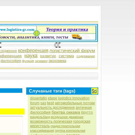
конференция
логистический форум
слідження
наука
нференция
система
развитие
содержание
философия
экономика
функція
экзамен
Случаные тэги (tags)
dissertatio
etape
logistics innovation
test
forum
sas
автомобильные потоки
актуальність дослідження
античная
бритва оккама
философия
брутто
виндельбанд
воздушное движение
возможность логическая
городская
магистраль
градостроительная
классификация
группа контрольная