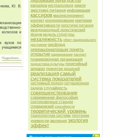
доктор
деформация науки
земля
евграфов
екстраполяція
нкова, Ю. В.
змістовні питання
информация
кассиров
квазіексперимент
контект
критерии
кооперирование
механизации
эффективности
логістичні питання
одственно-
международный логистический
 колхозов и
форум
модель структуры
незалежність
обект национального
ых вузов по
оксфорд
достояния
о учащимися
операціоналізація понять
открытие
паркирование
паспорт
Подробнее...
планировочная организация
понятийный
подсистема культуры
аппарат
принятие решений
реализация
самый
система показателей
системный подход
ситуационная
случайность
задача
совершенствование
современная философия
сортировочные станции
спиваковский
способности
теоретический уровень
транспортная система
тяготение
экология
универсум
эволюция
эффект