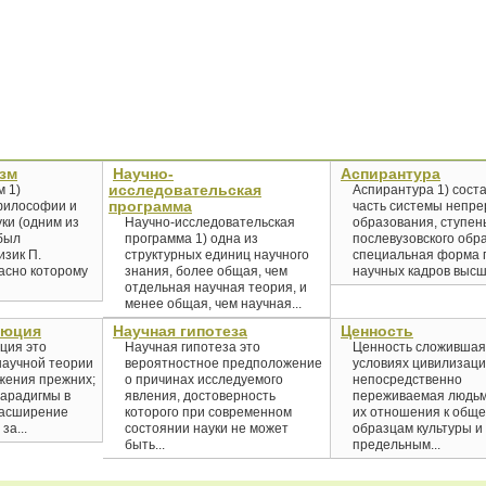
зм
Научно-
Аспирантура
исследовательская
 1)
Аспирантура 1) сост
программа
философии и
часть системы непре
ки (одним из
Научно-исследовательская
образования, ступен
был
программа 1) одна из
послевузовского обр
зик П.
структурных единиц научного
специальная форма 
асно которому
знания, более общая, чем
научных кадров высше
отдельная научная теория, и
менее общая, чем научная...
люция
Научная гипотеза
Ценность
ция это
Научная гипотеза это
Ценность сложившая
аучной теории
вероятностное предположение
условиях цивилизаци
жения прежних;
о причинах исследуемого
непосредственно
парадигмы в
явления, достоверность
переживаемая людь
расширение
которого при современном
их отношения к общ
за...
состоянии науки не может
образцам культуры и 
быть...
предельным...