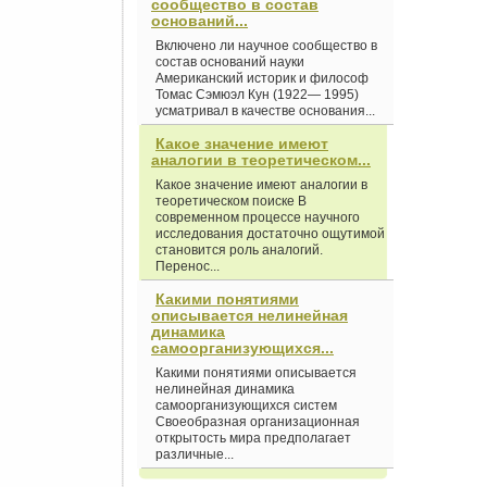
сообщество в состав
оснований...
Включено ли научное сообщество в
состав оснований науки
Американский историк и философ
Томас Сэмюэл Кун (1922— 1995)
усматривал в качестве основания...
Какое значение имеют
аналогии в теоретическом...
Какое значение имеют аналогии в
теоретическом поиске В
современном процессе научного
исследования достаточно ощутимой
становится роль аналогий.
Перенос...
Какими понятиями
описывается нелинейная
динамика
самоорганизующихся...
Какими понятиями описывается
нелинейная динамика
самоорганизующихся систем
Своеобразная организационная
открытость мира предполагает
различные...