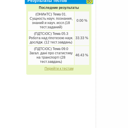
Результаты тестов
Последние результаты
(ОНИиТС) Тема 01.
Сущность науч. познания,
0.00 %
знаний и науч. иссл.(18
тест.заданий)
(ПДТСіОС) Тема 05.3
Робота над гіпотезою наук.
33.33 %
дослідж. (12 тест.завдань)
(ПДТСіОС) Тема 09.0
Загал. дані про статистику
46.43 %
на транспорті (28
тест.завдань)
Перейти к тестам