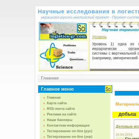
Научные исследования в логисти
украинско-русско-английский проект - Проект сист
Уровень
Уровень 1) одна из п
иерархически органи
системы с вертикальной 
(например, эмпирический и
Движущие силы развития
Главная
Движущие силы развития
1) существенные, нео
длительно действующие
Главное меню
обеспечивающие функцион
Главная
Карта сайта
Материалы,
RSS-лента сайта
добыш
Реклама на сайте
Наши баннеры
Контактная информация
Деловые игры
Тестирование on-line (рус)
24.04.2019
Тестирование on-line (укр)