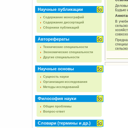
Ссылк
Деловые
Научные публикации
Будько 
Аннота
Содержание монографий
В учеб
Содержание диссертаций
сельск
Сборники публикаций
хозяйс
совхозо
Авторефераты
Предна
специа
Технические специальности
сельско
Экономические специальности
Другие специальности
Научные основы
Сущность науки
Организация исследования
Методы исследований
Философия науки
Общие проблемы
Вопрос-ответ
Словари (термины и др.)