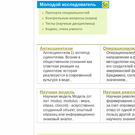
Молодой исследователь
Паспорта специальностей
Контрольные вопросы (наука)
Тесты (научные дисциплины)
Кодекс, этика ученого
Антисциентизм
Операционали
Антисциентизм 1) антипод
Операционализм
сциентизма. Возник в
направление в 
общественном сознании как
методологии нау
ответная реакция на
его создателей 
сциентизм, которая
американский фи
реализуется в современной
Бриджмен), согл
культуре в виде...
значением...
Научная модель
Научная рево
Научная модель Модель (от
Научная револю
лат. modus, modulus - мера,
формирование н
образ, способ) - искусственно
за счет опровер
созданный объект, опытный
отказ от одной 
образец или информационно-
пользу другой; 
знаковый аналог...
научного знания 