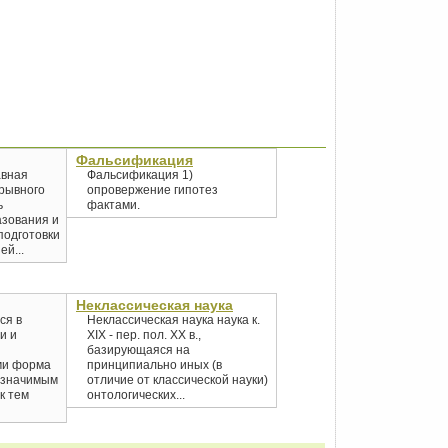
Фальсификация
авная
Фальсификация 1)
рывного
опровержение гипотез
ь
фактами.
азования и
подготовки
й...
Неклассическая наука
ся в
Неклассическая наука наука к.
и и
XIX - пер. пол. XX в.,
базирующаяся на
ми форма
принципиально иных (в
езначимым
отличие от классической науки)
к тем
онтологических...