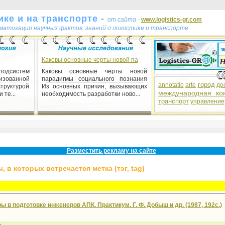
ке и на транспорте -
от сайта -
www.logistics-gr.com
ематизации научных фактов, знаний о логистике и транспорте
Каковы основные черты новой па
одсистем
Каковы основные черты новой
зованной
парадигмы социального познания
город
annotatio
arte
до
структурой
Из основных причин, вызывающих
международная ко
 те...
необходимость разработки ново...
транспорт
управление
 общества
 общества
бходимые,
 причины,
иро...
Разместить рекламу на сайте
 в которых встречается метка (тэг, tag)
 в подготовке инженеров АПК. Практикум. Г. Ф. Добыш и др. (1987, 192с.)