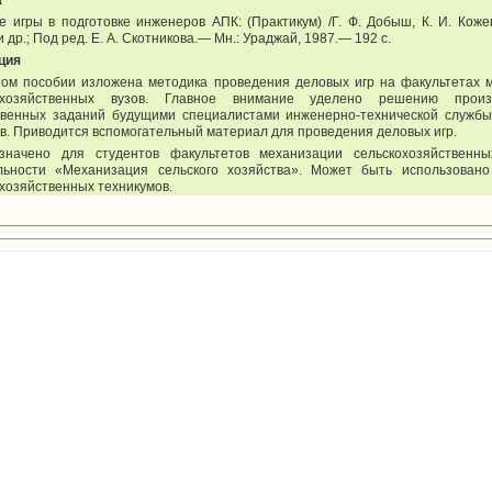
а
 игры в подготовке инженеров АПК: (Практикум) /Г. Ф. Добыш, К. И. Коже
и др.; Под ред. Е. А. Скотникова.— Мн.: Ураджай, 1987.— 192 с.
ция
ном пособии изложена методика проведения деловых игр на факультетах 
охозяйственных вузов. Главное внимание уделено решению произв
твенных заданий будущими специалистами инженерно-технической службы
в. Приводится вспомогательный материал для проведения деловых игр.
значено для студентов факультетов механизации сельскохозяйственн
льности «Механизация сельского хозяйства». Может быть использован
хозяйственных техникумов.