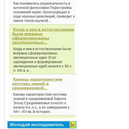
Как понималась рациональность в
античной философии Перестройка
оснований науки, происходящая в
ходе научных революций, приводит к
смене типов научной...
Когда и кем в естествознании
были впервые
сформулированы
эволюционные...
Когда и кем в естествознании были
впервые сформулированы
эволюционные идеи Этап
зарождения и формирования
эволюционных идей начался с 30-х
гг. XIX в. и...
Каковы характеристики
системы знаний в
средневековой...
Каковы характеристики системы
знаний в средневековой Европе
Эпоху Средневековья относят к
началу II в. н.э., а ее завершение к
XIV—XV вв. В истории...
Молодой исследователь