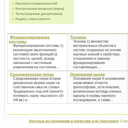
Паспорта специальностей
Контрольные вопросы (наука)
Тесты (научные дисциплины)
Кодекс, этика ученого
Функционирование
Техника
системы
Техника 1) множество
Функционирование системы 1)
материальных объектов и
реализация (выполнение)
систем, созданных на основе
системой своих функций (в
научных знаний о свойствах,
частности, целей), всегда
отношениях и законах
связанная с частичным
функционирования
изменением ее состояния....
составляющих...
Средневековая наука
Основания науки
Средневековая наука вторая
Основания науки К основаниям
диахронная форма науки «в
науки можно отнести
собственном смысле слова».
философские, эстетические,
Традиционно под ней принято
религиозные взгляды ученых,
понимать науку «высокого» (XI-
идеалы и нормы научного
XIII вв.) и...
исследования, а также...
Научные исследования в логистике и на транспорте
Copyr