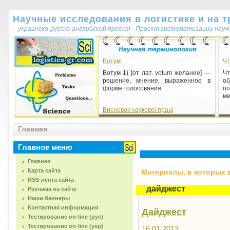
Научные исследования в логистике и на т
украинско-русско-английский проект - Проект систематизации науч
Вотум
Чт
Вотум 1) [от лат. votum желание] —
Чт
решение, мнение, выраженное в
о
форме голосования.
оп
ме
Висновок наукової праці
Висновок наукової праці 1) частина
Главная
наукової праці, у якій показується, з
яких основних передумов і яких
допоміжних резу...
Главное меню
Главная
Карта сайта
Материалы, в которых вс
RSS-лента сайта
дайджест
Реклама на сайте
Наши баннеры
Контактная информация
Дайджест
Тестирование on-line (рус)
Тестирование on-line (укр)
16.01.2013