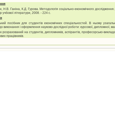
ння
нін, Н.В. Ганіна, К.Д. Гурова. Методологія соціально-економічного дослідження.:
р учбової літератури, 2008. - 224 с.
і
я
ний посібник для студентів економічних спеціальностей. В ньому узагаль
до виконання і оформлення науково-дослідної роботи: курсової, дипломної, маг
к розрахований на студентів, дипломників, аспірантів, професорсько-виклад
ових працівників.