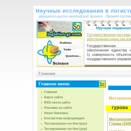
Научные исследования в логисти
украинско-русско-английский проект - Проект сист
Государственная система
обеспечения единства из
Государственная 
обеспечения единства 
1) совокупность объекто
государственного управле
Панельне дослідження
Главная
Панельне дослідження 1)
повторного дослідження,
Главное меню
того самого об'єкта з в
часовим інтервалом з...
Главная
Карта сайта
Материалы,
RSS-лента сайта
гурова
Реклама на сайте
Наши баннеры
Контактная информация
Методологія 
Тестирование on-line (рус)
Гурова (2008
Тестирование on-line (укр)