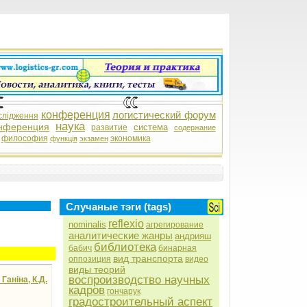
конференция
логистический форум
слідження
наука
нференция
система
развитие
содержание
философия
экономика
функція
экзамен
Случаные тэги (tags)
reflexio
nominalis
агрегирование
аналитические жанры
андрияш
библиотека
бабич
бинарная
вид транспорта
оппозиция
видео
виды теорий
воспроизводство научных
Ганіна, К.Д.
кадров
гончарук
градостроительный аспект