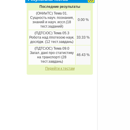
Последние результаты
(ОНИиТС) Тема 01.
Сущность науч. познания,
0.00 %
знаний и науч. иссл.(18
тест.заданий)
(ПДТСіОС) Тема 05.3
Робота над гіпотезою наук.
33.33 %
дослідж. (12 тест.завдань)
(ПДТСіОС) Тема 09.0
Загал. дані про статистику
46.43 %
на транспорті (28
тест.завдань)
Перейти к тестам