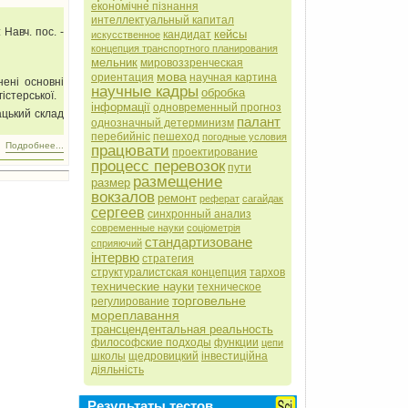
економічне пізнання
интеллектуальный капитал
 Навч. пос. -
кейсы
кандидат
искусственное
концепция транспортного планирования
мельник
мировоззренческая
мова
ориентация
научная картина
нені основні
научные кадры
обробка
істерської.
інформації
одновременный прогноз
ацький склад
палант
однозначный детерминизм
перебийніс
пешеход
погодные условия
Подробнее...
працювати
проектирование
процесс перевозок
пути
размещение
размер
вокзалов
ремонт
реферат
сагайдак
сергеев
синхронный анализ
современные науки
соціометрія
стандартизоване
сприяючий
інтервю
стратегия
структуралистская концепция
тархов
технические науки
техническое
торговельне
регулирование
мореплавання
трансцендентальная реальность
философские подходы
функции
цепи
школы
щедровицкий
інвестиційна
діяльність
Результаты тестов