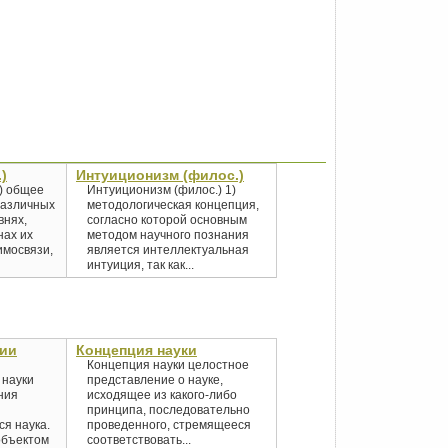
)
Интуиционизм (филос.)
1) общее
Интуиционизм (филос.) 1)
различных
методологическая концепция,
внях,
согласно которой основным
нах их
методом научного познания
имосвязи,
является интеллектуальная
интуиция, так как...
ии
Концепция науки
Концепция науки целостное
науки
представление о науке,
ния
исходящее из какого-либо
принципа, последовательно
я наука.
проведенного, стремящееся
объектом
соответствовать...