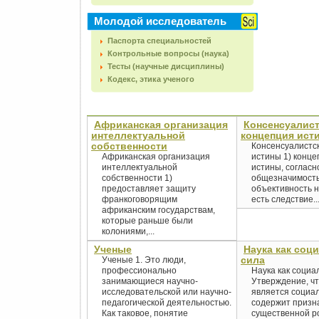
Молодой исследователь
Паспорта специальностей
Контрольные вопросы (наука)
Тесты (научные дисциплины)
Кодекс, этика ученого
Африканская организация
Консенсуалист
интеллектуальной
концепция ист
собственности
Консенсуалистс
Африканская организация
истины 1) конце
интеллектуальной
истины, согласн
собственности 1)
общезначимость
предоставляет защиту
объективность н
франкоговорящим
есть следствие..
африканским государствам,
которые раньше были
колониями,...
Ученые
Наука как соц
сила
Ученые 1. Это люди,
профессионально
Наука как социа
занимающиеся научно-
Утверждение, чт
исследовательской или научно-
является социал
педагогической деятельностью.
содержит призн
Как таковое, понятие
существенной ро