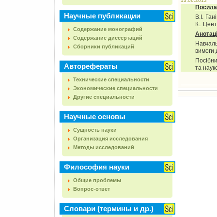
13.06.2013
Посила
Научные публикации
В.І. Га
К.: Цент
Содержание монографий
Анотац
Содержание диссертаций
Навчаль
Сборники публикаций
вимоги 
Посібни
Авторефераты
та наук
Технические специальности
Экономические специальности
Другие специальности
Научные основы
Сущность науки
Организация исследования
Методы исследований
Философия науки
Общие проблемы
Вопрос-ответ
Словари (термины и др.)