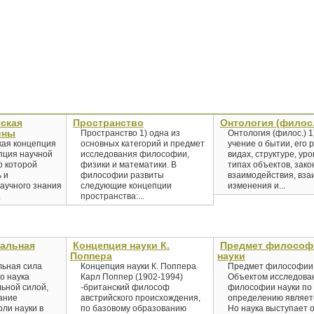
ская
Пространство
Онтология (филос.
ины
Пространство 1) одна из
Онтология (филос.) 
кая концепция
основных категорий и предмет
учение о бытии, его 
пция научной
исследования философии,
видах, структуре, уро
о которой
физики и математики. В
типах объектов, зако
 и
философии развиты
взаимодействия, вза
аучного знания
следующие концепции
изменения и...
.
пространства:...
иальная
Концепция науки К.
Предмет философ
Поппера
науки
льная сила
Концепция науки К. Поппера
Предмет философии 
о наука
Карл Поппер (1902-1994)
Объектом исследова
ьной силой,
-британский философ
философии науки по
ание
австрийского происхождения,
определению являетс
ли науки в
по базовому образованию
Но наука выступает 