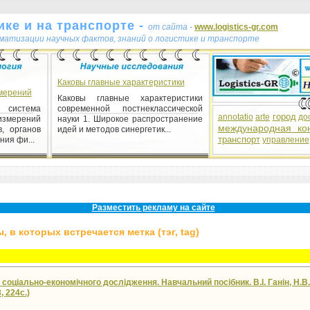
ке и на транспорте -
от сайта -
www.logistics-gr.com
ематизации научных фактов, знаний о логистике и транспорте
Каковы главные характеристики
мерений
Каковы главные характеристики
система
современной постнеклассической
город
annotatio
arte
до
измерений
науки 1. Широкое распространение
международная ко
в, органов
идей и методов синергетик...
транспорт
ния фи...
управление
 різновид
 вивчення
изначеним
Разместить рекламу на сайте
 в которых встречается метка (тэг, tag)
соціально-економічного дослідження. Навчальний посібник. В.І. Ганін, Н.В. 
, 224с.)