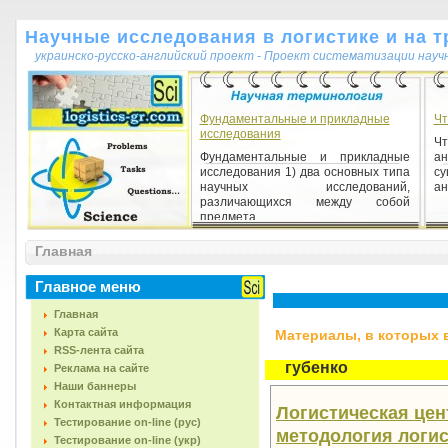
Научные исследования в логистике и на т
украинско-русско-английский проект - Проект систематизации науч
Фундаментальные и прикладные
Чт
исследования
Ч
Фундаментальные и прикладные
ан
исследования 1) два основных типа
су
научных исследований,
ан
различающихся между собой
предмета...
Главная
Ареал
Ареал 1) [от лат. area площадь,
Главное меню
пространство] – понятие,
означающее территорию, область, в
Главная
пределах которой наблюдаются...
Карта сайта
Материалы, в которых вс
RSS-лента сайта
губенко
Реклама на сайте
Наши баннеры
Контактная информация
Логистическая цен
Тестирование on-line (рус)
методология логис
Тестирование on-line (укр)