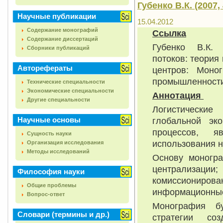
Губенко В.К. (2007, 
Научные публикации
15.04.2012
Содержание монографий
Ссылка
Содержание диссертаций
Губенко В.К. 
Сборники публикаций
потоков: теория
Авторефераты
центров: Моно
промышленности.
Технические специальности
Экономические специальности
Аннотация
Другие специальности
Логистически
Научные основы
глобальной эк
процессов, я
Сущность науки
использования 
Организация исследования
Методы исследований
Основу моногра
централизации
Философия науки
комиссионирова
Общие проблемы
информационные
Вопрос-ответ
Монография б
Словари (термины и др.)
стратегии со