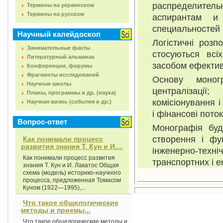
распределительн
Термины на украинском
Термины на русском
аспирантам и
специальностей
Научный калейдоскоп
Логістичні розп
Занимательные факты
стосуються всі
Литературный альманах
засобом ефектив
Конференции, форумы
Фрагменты исследований
Основу моногр
Научные школы
централізації;
Планы, программы и др. (наука)
комісіонування і
Научная жизнь (события и др.)
і фінансові поток
Вопрос-ответ
Монографія буд
створення і фун
Как понимали процесс
развития знания Т. Кун и И....
інженерно-тех
Как понимали процесс развития
транспортних і е
знания Т. Кун и И. Лакатос Общая
схема (модель) историко-научного
процесса, предложенная Томасом
Куном (1922—1995),...
Что такое общелогические
методы и приемы...
Что такое общелогические методы и