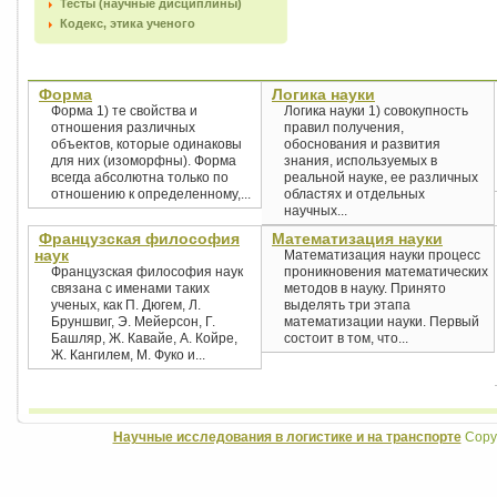
Тесты (научные дисциплины)
Кодекс, этика ученого
Форма
Логика науки
Форма 1) те свойства и
Логика науки 1) совокупность
отношения различных
правил получения,
объектов, которые одинаковы
обоснования и развития
для них (изоморфны). Форма
знания, используемых в
всегда абсолютна только по
реальной науке, ее различных
отношению к определенному,...
областях и отдельных
научных...
Французская философия
Математизация науки
наук
Математизация науки процесс
Французская философия наук
проникновения математических
связана с именами таких
методов в науку. Принято
ученых, как П. Дюгем, Л.
выделять три этапа
Бруншвиг, Э. Мейерсон, Г.
математизации науки. Первый
Башляр, Ж. Кавайе, А. Койре,
состоит в том, что...
Ж. Кангилем, М. Фуко и...
Научные исследования в логистике и на транспорте
Copyr