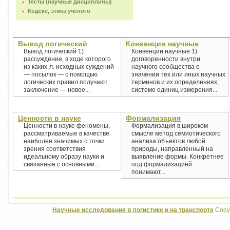
Тесты (научные дисциплины)
Кодекс, этика ученого
Вывод логический
Конвенции научные
Вывод логический 1)
Конвенции научные 1)
рассуждение, в ходе которого
договоренности внутри
из каких-л. исходных суждений
научного сообщества о
— посылок — с помощью
значении тех или иных научных
логических правил получают
терминов и их определениях;
заключение — новое...
системе единиц измерения...
Ценности в науке
Формализация
Ценности в науке феномены,
Формализация в широком
рассматриваемые в качестве
смысле метод семиотического
наиболее значимых с точки
анализа объектов любой
зрения соответствия
природы, направленный на
идеальному образу науки и
выявление формы. Конкретнее
связанные с основными...
под формализацией
понимают...
Научные исследования в логистике и на транспорте
Copyr