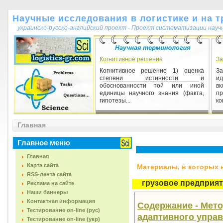
Научные исследования в логистике и на т
украинско-русско-английский проект - Проект систематизации науч
Когнитивное решение
За
Когнитивное решение 1) оценка
За
степени истинности и
ид
обоснованности той или иной
в
единицы научного знания (факта,
п
гипотезы...
ко
Истина (филос.)
Главная
Истина (филос.) 1) (1) знание,
соответствующее
Главное меню
действительности; (2) знание,
содержание которого очевидно для
Главная
субъекта ...
Карта сайта
Материалы, в которых вс
RSS-лента сайта
грузовое предприя
Реклама на сайте
Наши баннеры
Контактная информация
Содержание - Мет
Тестирование on-line (рус)
адаптивного управ
Тестирование on-line (укр)