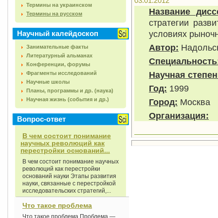
03.01.2012
Термины на украинском
Название дисс
Термины на русском
стратегии разви
условиях рыноч
Научный калейдоскоп
Автор:
Надольск
Занимательные факты
Литературный альманах
Специальность
Конференции, форумы
Научная степен
Фрагменты исследований
Научные школы
Год:
1999
Планы, программы и др. (наука)
Научная жизнь (события и др.)
Город:
Москва
Организация:
Вопрос-ответ
В чем состоит понимание
научных революций как
перестройки оснований...
В чем состоит понимание научных
революций как перестройки
оснований науки Этапы развития
науки, связанные с перестройкой
исследовательских стратегий,...
Что такое проблема
Что такое проблема Проблема —