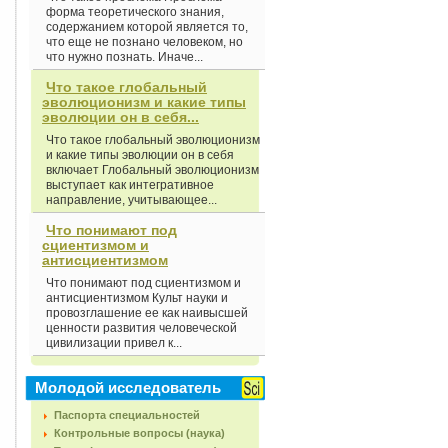
форма теоретического знания,
содержанием которой является то,
что еще не познано человеком, но
что нужно познать. Иначе...
Что такое глобальный
эволюционизм и какие типы
эволюции он в себя...
Что такое глобальный эволюционизм
и какие типы эволюции он в себя
включает Глобальный эволюционизм
выступает как интегративное
направление, учитывающее...
Что понимают под
сциентизмом и
антисциентизмом
Что понимают под сциентизмом и
антисциентизмом Культ науки и
провозглашение ее как наивысшей
ценности развития человеческой
цивилизации привел к...
Молодой исследователь
Паспорта специальностей
Контрольные вопросы (наука)